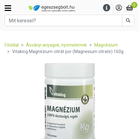
0
Kere
Főoldal
Ásványi anyagok, nyomelemek
Magnézium
Vitaking Magnézium-citrát por (Magnesium citrate) 160g