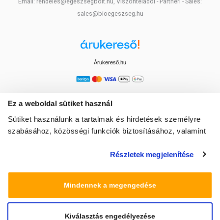
Email: rendeles@egeszsegbolt.hu, Viszonteladói - Partneri - Sales:
sales@bioegeszseg.hu
Árukereső.hu
Ez a weboldal sütiket használ
Sütiket használunk a tartalmak és hirdetések személyre
szabásához, közösségi funkciók biztosításához, valamint
weboldalforgalmunk elemzéséhez. Ezenkívül közösségi
Részletek megjelenítése
média-, hirdető- és elemező partnereinkkel megosztjuk az
Ön weboldalhasználatra vonatkozó adatait, akik
kombinálhatják az adatokat más olyan adatokkal,
Mindennek a megengedése
amelyeket Ön adott meg számukra vagy az Ön által
használt más szolgáltatásokból gyűjtöttek.
Kiválasztás engedélyezése