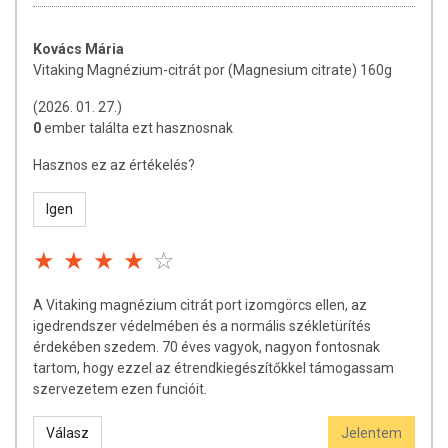
TOVÁBBI INFORMÁCIÓK
Kovács Mária
Vitaking Magnézium-citrát por (Magnesium citrate) 160g
OGYÉI nyilvántartási szám:
24131/2020
(2026. 01. 27.)
Tárolás:
Száraz és hűvös helyen tárolja!
0
ember találta ezt hasznosnak
Minőségét megőrzi:
a csomagoláson / terméken feltüntetett időpontig.
Hasznos ez az értékelés?
Forgalmazó:
Vitaking Kft.
Igen
Az oldalunkon található információkat rendszeresen frissítjük, és
törekszünk a pontosságra. Ugyanakkor szeretnénk felhívni a figyelmet,
hogy a webshopon megjelenő adatok (beleértve a termékfotókat,
tápérték-, összetétel- és allergén információkat is) kizárólag
A Vitaking magnézium citrát port izomgörcs ellen, az
tájékoztató jellegűek, a tényleges értékek eltérhetnek az élelmiszerek
igedrendszer védelmében és a normális székletürítés
természetes eltéréseiből adódóan. A legfrissebb, aktuális
érdekében szedem. 70 éves vagyok, nagyon fontosnak
információkat a termékek csomagolásán találja meg.
tartom, hogy ezzel az étrendkiegészítőkkel támogassam
szervezetem ezen funcióit.
Az étrend-kiegészítők az érvényes európai uniós szabályozásnak
Válasz
Jelentem
megfelelően élelmiszereknek minősülnek, amelyek a hagyományos