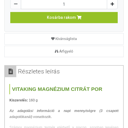
Kosárba rakom
Kívánságlista
Árfigyelő
Részletes leírás
VITAKING MAGNÉZIUM CITRÁT POR
Kiszerelés:
160 g
Az adagolási információ a napi mennyiségre (3 csapott
adagolókanál) vonatkozik.
Számos magnézium termék elérhető a piacon, azonban kevésen