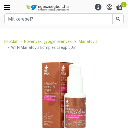
0
Kere
Főoldal
Növények, gyógynövények
Máriatövis
WTN Máriatövis komplex csepp 50ml