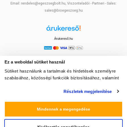
Email: rendeles@egeszsegbolt.hu, Viszonteladói - Partneri - Sales:
sales@bioegeszseg.hu
Árukereső.hu
Ez a weboldal sütiket használ
Sütiket használunk a tartalmak és hirdetések személyre
szabásához, közösségi funkciók biztosításához, valamint
weboldalforgalmunk elemzéséhez. Ezenkívül közösségi
Részletek megjelenítése
média-, hirdető- és elemező partnereinkkel megosztjuk az
Ön weboldalhasználatra vonatkozó adatait, akik
kombinálhatják az adatokat más olyan adatokkal,
Mindennek a megengedése
amelyeket Ön adott meg számukra vagy az Ön által
használt más szolgáltatásokból gyűjtöttek.