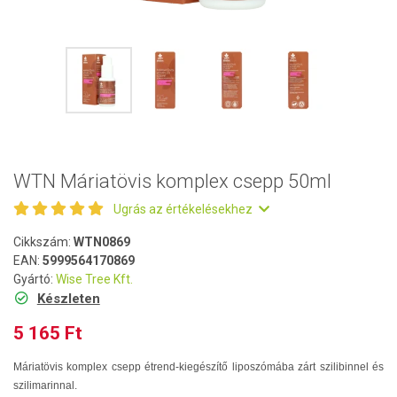
WTN Máriatövis komplex csepp 50ml
Ugrás az értékelésekhez
Cikkszám:
WTN0869
EAN:
5999564170869
Gyártó:
Wise Tree Kft.
Készleten
5 165 Ft
Máriatövis komplex csepp étrend-kiegészítő liposzómába zárt szilibinnel és
szilimarinnal.