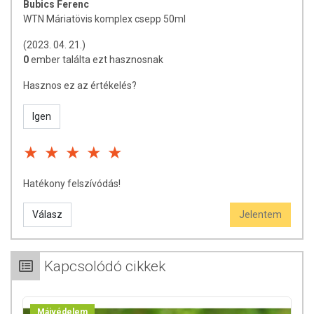
Bubics Ferenc
WTN Máriatövis komplex csepp 50ml
(2023. 04. 21.)
0
ember találta ezt hasznosnak
Hasznos ez az értékelés?
Igen
Hatékony felszívódás!
Válasz
Jelentem
Kapcsolódó cikkek
Májvédelem