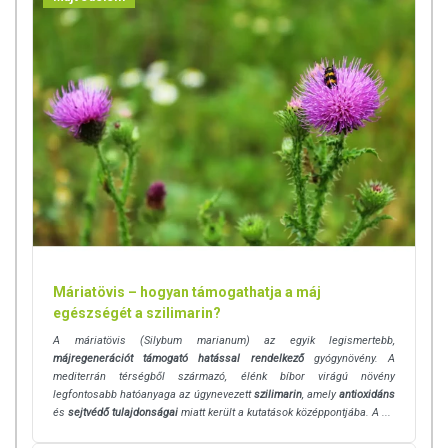
Máriatövis – hogyan támogathatja a máj
egészségét a szilimarin?
A máriatövis (Silybum marianum) az egyik legismertebb,
májregenerációt támogató hatással rendelkező
gyógynövény. A
mediterrán térségből származó, élénk bíbor virágú növény
legfontosabb hatóanyaga az úgynevezett
szilimarin
, amely
antioxidáns
és
sejtvédő tulajdonságai
miatt került a kutatások középpontjába. A ...