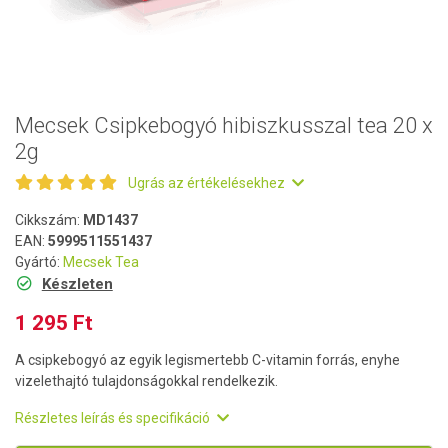
Mecsek Csipkebogyó hibiszkusszal tea 20 x
2g
Ugrás az értékelésekhez
Cikkszám:
MD1437
EAN:
5999511551437
Gyártó:
Mecsek Tea
Készleten
1 295 Ft
A csipkebogyó az egyik legismertebb C-vitamin forrás, enyhe
vizelethajtó tulajdonságokkal rendelkezik.
Részletes leírás és specifikáció