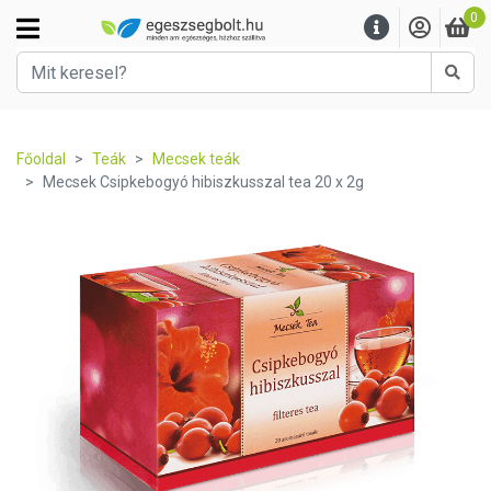
0
Kere
Főoldal
Teák
Mecsek teák
Mecsek Csipkebogyó hibiszkusszal tea 20 x 2g