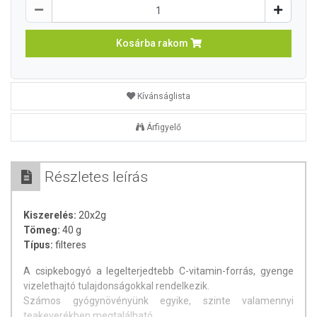
Kosárba rakom
Kívánságlista
Árfigyelő
Részletes leírás
Kiszerelés:
20x2g
Tömeg:
40 g
Típus:
filteres
A csipkebogyó a legelterjedtebb C-vitamin-forrás, gyenge
vizelethajtó tulajdonságokkal rendelkezik.
Számos gyógynövényünk egyike, szinte valamennyi
teakeverékben megtalálható.