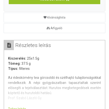
Kívánságlista
Árfigyelő
Részletes leírás
Kiszerelés:
25x1.5g
Tömeg:
37.5 g
Típus:
filteres
Az édeskömény tea görcsoldó és szélhajtó tulajdonságokkal
rendelkezik. A népi gyógyászatban tapasztaltak szerint
elősegíti a tejelválasztást. Hurutos megbetegedések esetén
köptető és hurutoldó hatású.
Prof. Szabó László Gy.
A tea nem tartalmaz koffeint, tartósítószert és aromát.