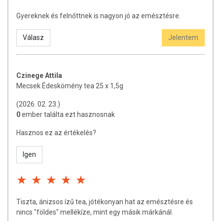
Tárolás:
Száraz, hűvös helyen.
Gyereknek és felnőttnek is nagyon jó az emésztésre.
Válasz
Jelentem
Czinege Attila
Mecsek Édeskömény tea 25 x 1,5g
(2026. 02. 23.)
0
ember találta ezt hasznosnak
Hasznos ez az értékelés?
Igen
Tiszta, ánizsos ízű tea, jótékonyan hat az emésztésre és
nincs "földes" mellékíze, mint egy másik márkánál.