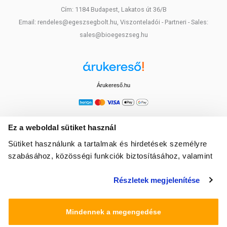
Cím: 1184 Budapest, Lakatos út 36/B
Email: rendeles@egeszsegbolt.hu, Viszonteladói - Partneri - Sales:
sales@bioegeszseg.hu
Árukereső.hu
Ez a weboldal sütiket használ
Sütiket használunk a tartalmak és hirdetések személyre
szabásához, közösségi funkciók biztosításához, valamint
weboldalforgalmunk elemzéséhez. Ezenkívül közösségi
Részletek megjelenítése
média-, hirdető- és elemező partnereinkkel megosztjuk az
Ön weboldalhasználatra vonatkozó adatait, akik
kombinálhatják az adatokat más olyan adatokkal,
Mindennek a megengedése
amelyeket Ön adott meg számukra vagy az Ön által