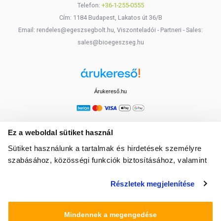
Telefon:
+36-1-255-0555
Cím: 1184 Budapest, Lakatos út 36/B
Email: rendeles@egeszsegbolt.hu, Viszonteladói - Partneri - Sales:
sales@bioegeszseg.hu
Árukereső.hu
Ez a weboldal sütiket használ
Sütiket használunk a tartalmak és hirdetések személyre
szabásához, közösségi funkciók biztosításához, valamint
weboldalforgalmunk elemzéséhez. Ezenkívül közösségi
Részletek megjelenítése
média-, hirdető- és elemező partnereinkkel megosztjuk az
Ön weboldalhasználatra vonatkozó adatait, akik
kombinálhatják az adatokat más olyan adatokkal,
Mindennek a megengedése
amelyeket Ön adott meg számukra vagy az Ön által