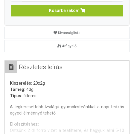
Kosárba rakom
Kívánságlista
Árfigyelő
Részletes leírás
Kiszerelés:
20x2g
Tömeg:
40g
Típus:
filteres
A legkeresettebb ízvilágú gyümölcsteánkkal a napi teázás
egyedi élménnyé tehető.
Elkészítéshez:
Öntsünk 2 dl forró vizet a teafilterre, és hagyjuk állni 5-10