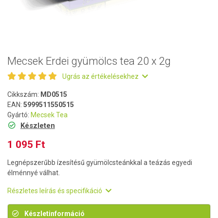
Mecsek Erdei gyümölcs tea 20 x 2g
Ugrás az értékelésekhez
Cikkszám:
MD0515
EAN:
5999511550515
Gyártó:
Mecsek Tea
Készleten
1 095 Ft
Legnépszerűbb ízesítésű gyümölcsteánkkal a teázás egyedi
élménnyé válhat.
Részletes leírás és specifikáció
Készletinformáció