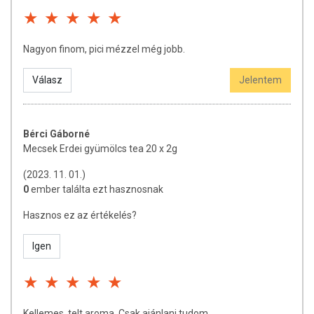
Nagyon finom, pici mézzel még jobb.
Válasz
Jelentem
Bérci Gáborné
Mecsek Erdei gyümölcs tea 20 x 2g
(2023. 11. 01.)
0
ember találta ezt hasznosnak
Hasznos ez az értékelés?
Igen
Kellemes, telt aroma. Csak ajánlani tudom.