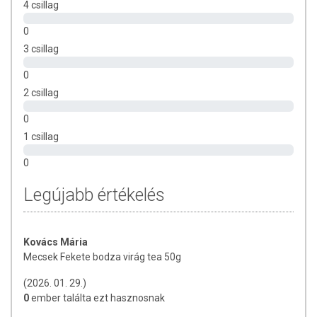
4 csillag
Összetevők:
Fekete bodza virág (Sambuci flos)
0
Tárolás:
Száraz, hűvös helyen tárolandó.
3 csillag
0
2 csillag
0
1 csillag
0
Legújabb értékelés
Kovács Mária
Mecsek Fekete bodza virág tea 50g
(2026. 01. 29.)
0
ember találta ezt hasznosnak