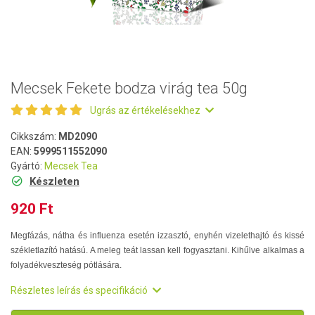
Mecsek Fekete bodza virág tea 50g
Ugrás az értékelésekhez
Cikkszám:
MD2090
EAN:
5999511552090
Gyártó:
Mecsek Tea
Készleten
920 Ft
Megfázás, nátha és influenza esetén izzasztó, enyhén vizelethajtó és kissé
székletlazító hatású. A meleg teát lassan kell fogyasztani. Kihűlve alkalmas a
folyadékveszteség pótlására.
Részletes leírás és specifikáció