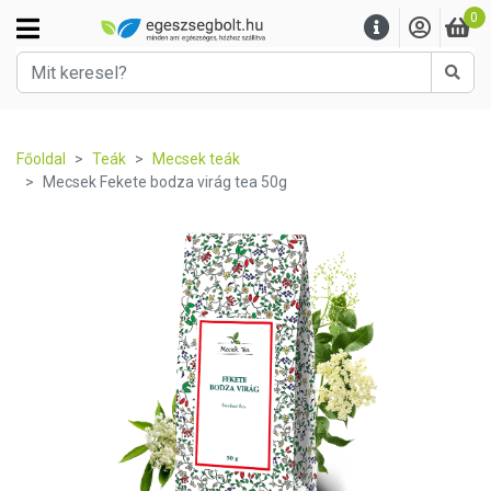
0
Kere
Főoldal
Teák
Mecsek teák
Mecsek Fekete bodza virág tea 50g