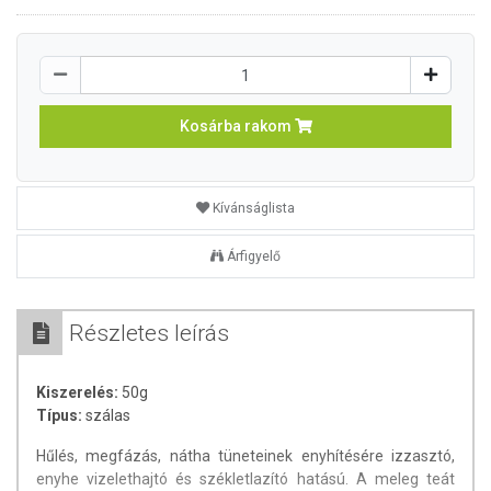
Kosárba rakom
Kívánságlista
Árfigyelő
Részletes leírás
Kiszerelés:
50g
Típus:
szálas
Hűlés, megfázás, nátha tüneteinek enyhítésére izzasztó,
enyhe vizelethajtó és székletlazító hatású. A meleg teát