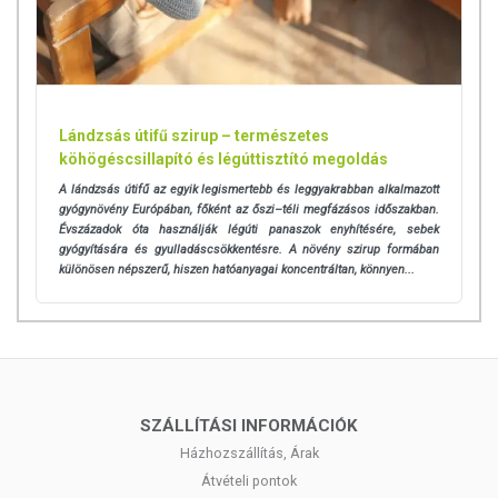
Lándzsás útifű szirup – természetes
köhögéscsillapító és légúttisztító megoldás
A lándzsás útifű az egyik legismertebb és leggyakrabban alkalmazott
gyógynövény Európában, főként az őszi–téli megfázásos időszakban.
Évszázadok óta használják légúti panaszok enyhítésére, sebek
gyógyítására és gyulladáscsökkentésre. A növény szirup formában
különösen népszerű, hiszen hatóanyagai koncentráltan, könnyen...
SZÁLLÍTÁSI INFORMÁCIÓK
Házhozszállítás, Árak
Átvételi pontok