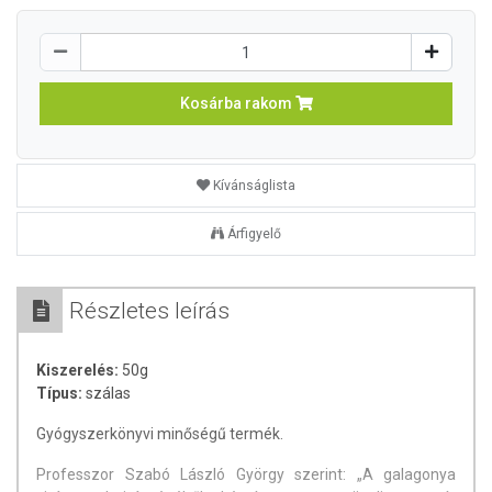
Kosárba rakom
Kívánságlista
Árfigyelő
Részletes leírás
Kiszerelés:
50g
Típus:
szálas
Gyógyszerkönyvi minőségű termék.
Professzor Szabó László György szerint: „A galagonya