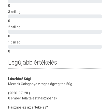
0
Összetevők:
Galagonya virágos hajtásvég (Crataegi folium
cum flore)
3 csillag
Tárolási feltételek:
Száraz és hűvös helyen tárolandó.
0
2 csillag
0
1 csillag
0
Legújabb értékelés
Lászlóné Sági
Mecsek Galagonya virágos ágvég tea 50g
(2026. 07. 28.)
0
ember találta ezt hasznosnak
Hasznos ez az értékelés?