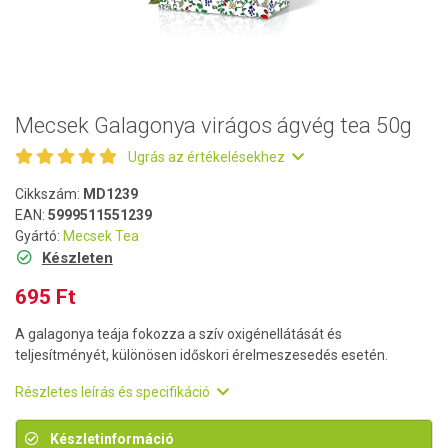
Mecsek Galagonya virágos ágvég tea 50g
Ugrás az értékelésekhez
Cikkszám:
MD1239
EAN:
5999511551239
Gyártó:
Mecsek Tea
Készleten
695 Ft
A galagonya teája fokozza a szív oxigénellátását és
teljesítményét, különösen időskori érelmeszesedés esetén.
Részletes leírás és specifikáció
Készletinformáció