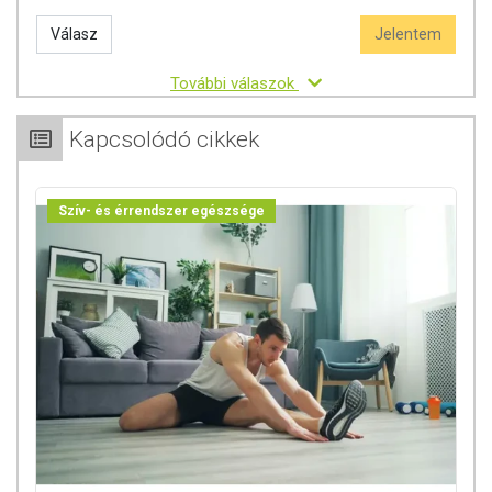
Válasz
Jelentem
További válaszok
Kapcsolódó cikkek
Szív- és érrendszer egészsége