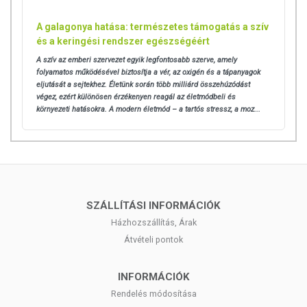
A galagonya hatása: természetes támogatás a szív
és a keringési rendszer egészségéért
A szív az emberi szervezet egyik legfontosabb szerve, amely
folyamatos működésével biztosítja a vér, az oxigén és a tápanyagok
eljutását a sejtekhez. Életünk során több milliárd összehúzódást
végez, ezért különösen érzékenyen reagál az életmódbeli és
környezeti hatásokra.
A modern életmód – a tartós stressz, a moz...
SZÁLLÍTÁSI INFORMÁCIÓK
Házhozszállítás, Árak
Átvételi pontok
INFORMÁCIÓK
Rendelés módosítása