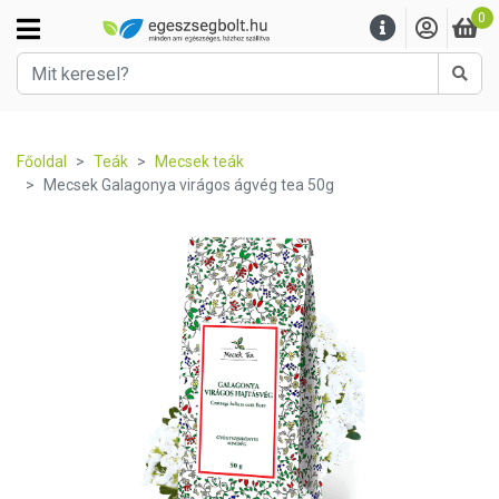
0
Kere
Főoldal
Teák
Mecsek teák
Mecsek Galagonya virágos ágvég tea 50g