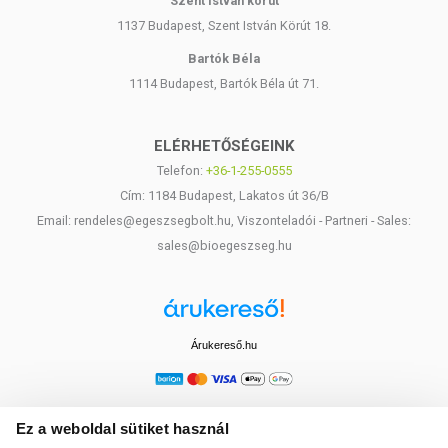
Szent István körút
1137 Budapest, Szent István Körút 18.
Bartók Béla
1114 Budapest, Bartók Béla út 71.
ELÉRHETŐSÉGEINK
Telefon:
+36-1-255-0555
Cím: 1184 Budapest, Lakatos út 36/B
Email: rendeles@egeszsegbolt.hu, Viszonteladói - Partneri - Sales:
sales@bioegeszseg.hu
Árukereső.hu
Ez a weboldal sütiket használ