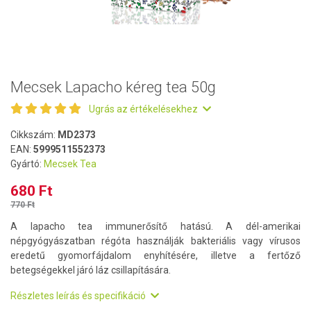
Mecsek Lapacho kéreg tea 50g
Ugrás az értékelésekhez
Cikkszám:
MD2373
EAN:
5999511552373
Gyártó:
Mecsek Tea
680 Ft
770 Ft
A lapacho tea immunerősítő hatású. A dél-amerikai
népgyógyászatban régóta használják bakteriális vagy vírusos
eredetű gyomorfájdalom enyhítésére, illetve a fertőző
betegségekkel járó láz csillapítására.
Részletes leírás és specifikáció