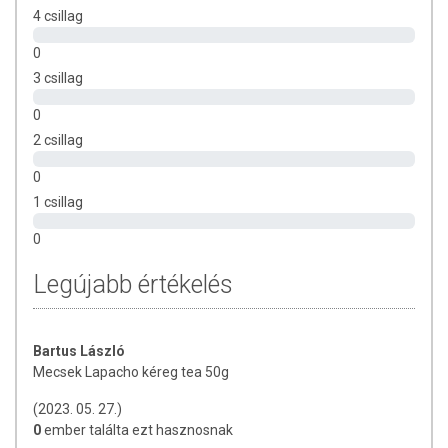
4 csillag
Napi bevitel: az 3-5 g
Tárolás: száraz, hűvös helyen.
0
Gyártó és forgalmazó: Mecsek-Drog Kft.
3 csillag
0
2 csillag
0
1 csillag
0
Legújabb értékelés
Bartus László
Mecsek Lapacho kéreg tea 50g
(2023. 05. 27.)
0
ember találta ezt hasznosnak