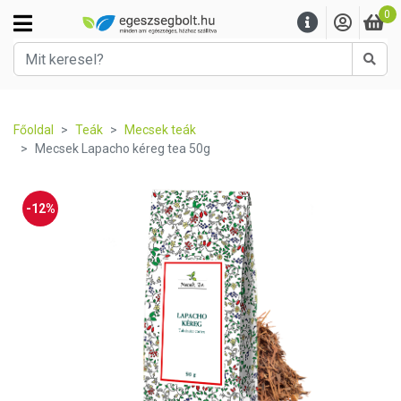
0
Kere
Főoldal
Teák
Mecsek teák
Mecsek Lapacho kéreg tea 50g
-12%