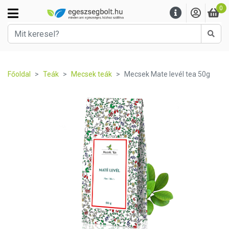
0
Kere
Főoldal
Teák
Mecsek teák
Mecsek Mate levél tea 50g