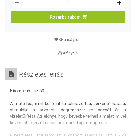
Kosárba rakom
Kívánságlista
Árfigyelő
Részletes leírás
Kiszerelés:
az 50 g
A mate tea, mint koffeint tartalmazó tea, serkentő hatású,
stimulálja a központi idegrendszer működését és a
vizeletürítést. Az előnye, hogy kevésbé terheli a májat, mivel
kevesebb cserző hatású polifenolt foglal magában.
Elkészítési útmutató:
az 1 csapott teáskanál (az 1,5 g)