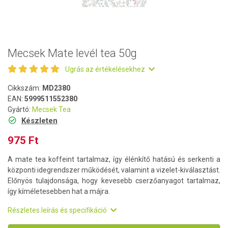
Mecsek Mate levél tea 50g
Ugrás az értékelésekhez
Cikkszám:
MD2380
EAN:
5999511552380
Gyártó:
Mecsek Tea
Készleten
975 Ft
A mate tea koffeint tartalmaz, így élénkítő hatású és serkenti a
központi idegrendszer működését, valamint a vizelet-kiválasztást.
Előnyös tulajdonsága, hogy kevesebb cserzőanyagot tartalmaz,
így kíméletesebben hat a májra.
Részletes leírás és specifikáció