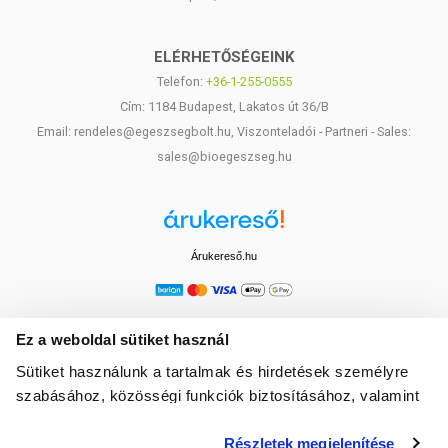
ELÉRHETŐSÉGEINK
Telefon:
+36-1-255-0555
Cím: 1184 Budapest, Lakatos út 36/B
Email: rendeles@egeszsegbolt.hu, Viszonteladói - Partneri - Sales:
sales@bioegeszseg.hu
Árukereső.hu
Ez a weboldal sütiket használ
Sütiket használunk a tartalmak és hirdetések személyre
szabásához, közösségi funkciók biztosításához, valamint
weboldalforgalmunk elemzéséhez. Ezenkívül közösségi
Részletek megjelenítése
média-, hirdető- és elemező partnereinkkel megosztjuk az