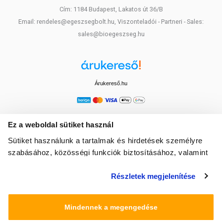
Cím: 1184 Budapest, Lakatos út 36/B
Email: rendeles@egeszsegbolt.hu, Viszonteladói - Partneri - Sales:
sales@bioegeszseg.hu
Árukereső.hu
Ez a weboldal sütiket használ
Sütiket használunk a tartalmak és hirdetések személyre
szabásához, közösségi funkciók biztosításához, valamint
weboldalforgalmunk elemzéséhez. Ezenkívül közösségi
Részletek megjelenítése
média-, hirdető- és elemező partnereinkkel megosztjuk az
Ön weboldalhasználatra vonatkozó adatait, akik
kombinálhatják az adatokat más olyan adatokkal,
Mindennek a megengedése
amelyeket Ön adott meg számukra vagy az Ön által