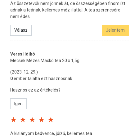
Az összetevők nem jönnek át, de összességében finom ízt
adnak a teának, kellemes méz illattal. A tea szerencsére
nem édes.
Válasz
Jelentem
Veres Ildikó
Mecsek Mézes Mackó tea 20 x 1,5g
(2023. 12. 29.)
0
ember találta ezt hasznosnak
Hasznos ez az értékelés?
Igen
A kislányom kedvence, jóízű, kellemes tea.