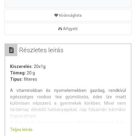
Kívánságlista
Árfigyelő
Részletes leírás
Kiszerelés:
20x1g
Tömeg:
20 g
Típus:
filteres
A vitaminokban és nyomelemekben gazdag, rendkívül
egészséges rooibos tea gyümölcsös, édes íze miatt
különösen népszerű a gyermekek körében. Mivel nem
tartalmaz élénkítő hatóanyagokat, nap folyamán bármikor
fogyasztható.
A teakeverék alapanyagai szigorú ellenőrzésen esnek át, így
garantált a kiváló minőség, melegen és hidegen egyaránt
Teljes leírás
kínálva ízletes élményt.