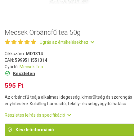
Mecsek Orbáncfű tea 50g
Ugrás az értékelésekhez
Cikkszám:
MD1314
EAN:
5999511551314
Gyártó:
Mecsek Tea
Készleten
595 Ft
Az orbáncfű teája alkalmas idegesség, kimerültség és szorongás
enyhítésére. Külsőleg hámosító, fekély- és sebgyógyító hatású.
Részletes leírás és specifikáció
Készletinformáció