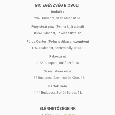
BIO EGÉSZSÉG BIOBOLT
Budaörs
2040 Budaörs, Szabadság út 61.
Fény utcai piac (Príma kijáratánál)
1024 Budapest, Lövőház utca 12.
Pólus Center (Pólus patikával szemben)
1152 Budapest, Szentmihályi út 131.
Rákóczi út
1072 Budapest, Rákóczi út 10.
Szent István körút
1137 Budapest, Szent István Körút 18.
Bartók Béla
1114 Budapest, Bartók Béla út 71.
ELÉRHETŐSÉGEINK
Telefon:
+36-1-255-0555