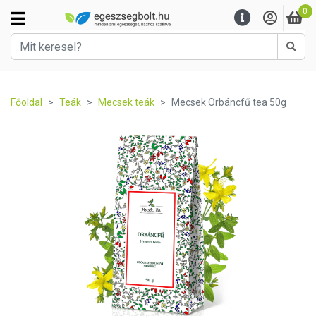
0
Kere
Főoldal
Teák
Mecsek teák
Mecsek Orbáncfű tea 50g