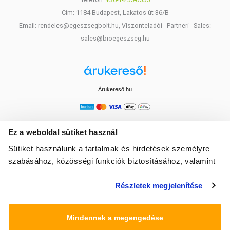
Cím: 1184 Budapest, Lakatos út 36/B
Email: rendeles@egeszsegbolt.hu, Viszonteladói - Partneri - Sales:
sales@bioegeszseg.hu
Árukereső.hu
Ez a weboldal sütiket használ
Sütiket használunk a tartalmak és hirdetések személyre
szabásához, közösségi funkciók biztosításához, valamint
weboldalforgalmunk elemzéséhez. Ezenkívül közösségi
Részletek megjelenítése
média-, hirdető- és elemező partnereinkkel megosztjuk az
Ön weboldalhasználatra vonatkozó adatait, akik
kombinálhatják az adatokat más olyan adatokkal,
Mindennek a megengedése
amelyeket Ön adott meg számukra vagy az Ön által