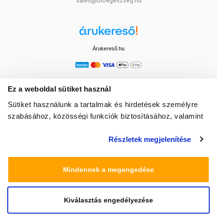
sales@bioegeszseg.hu
Árukereső.hu
Ez a weboldal sütiket használ
Sütiket használunk a tartalmak és hirdetések személyre
szabásához, közösségi funkciók biztosításához, valamint
weboldalforgalmunk elemzéséhez. Ezenkívül közösségi
Részletek megjelenítése
média-, hirdető- és elemező partnereinkkel megosztjuk az
Ön weboldalhasználatra vonatkozó adatait, akik
kombinálhatják az adatokat más olyan adatokkal,
Mindennek a megengedése
amelyeket Ön adott meg számukra vagy az Ön által
használt más szolgáltatásokból gyűjtöttek.
Kiválasztás engedélyezése