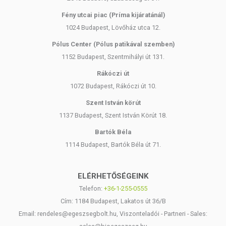
Fény utcai piac (Príma kijáratánál)
1024 Budapest, Lövőház utca 12.
Pólus Center (Pólus patikával szemben)
1152 Budapest, Szentmihályi út 131.
Rákóczi út
1072 Budapest, Rákóczi út 10.
Szent István körút
1137 Budapest, Szent István Körút 18.
Bartók Béla
1114 Budapest, Bartók Béla út 71.
ELÉRHETŐSÉGEINK
Telefon:
+36-1-255-0555
Cím: 1184 Budapest, Lakatos út 36/B
Email: rendeles@egeszsegbolt.hu, Viszonteladói - Partneri - Sales: