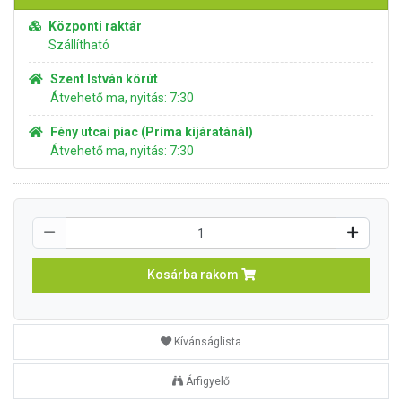
Központi raktár
Szállítható
Szent István körút
Átvehető ma, nyitás: 7:30
Fény utcai piac (Príma kijáratánál)
Átvehető ma, nyitás: 7:30
Kosárba rakom
Kívánságlista
Árfigyelő