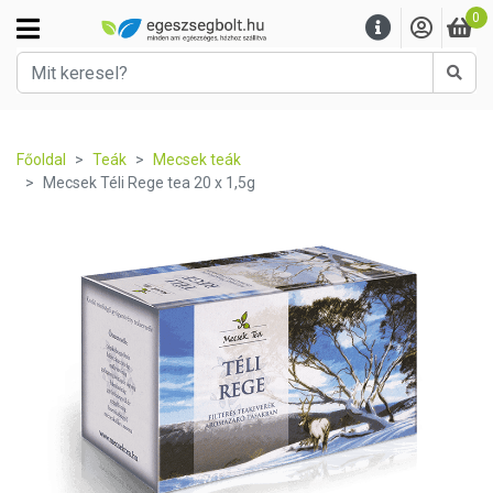
0
Kere
Főoldal
Teák
Mecsek teák
Mecsek Téli Rege tea 20 x 1,5g