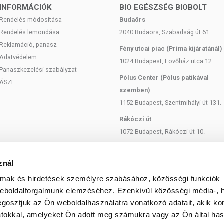
INFORMÁCIÓK
BIO EGÉSZSÉG BIOBOLT
Rendelés módosítása
Budaörs
Rendelés lemondása
2040 Budaörs, Szabadság út 61.
Reklamáció, panasz
Fény utcai piac (Príma kijáratánál)
Adatvédelem
1024 Budapest, Lövőház utca 12.
Panaszkezelési szabályzat
Pólus Center (Pólus patikával
ÁSZF
szemben)
1152 Budapest, Szentmihályi út 131.
Rákóczi út
1072 Budapest, Rákóczi út 10.
Szent István körút
1137 Budapest, Szent István Körút
znál
18.
almak és hirdetések személyre szabásához, közösségi funkciók
Bartók Béla
weboldalforgalmunk elemzéséhez. Ezenkívül közösségi média-, h
gosztjuk az Ön weboldalhasználatra vonatkozó adatait, akik ko
1114 Budapest, Bartók Béla út 71.
atokkal, amelyeket Ön adott meg számukra vagy az Ön által ha