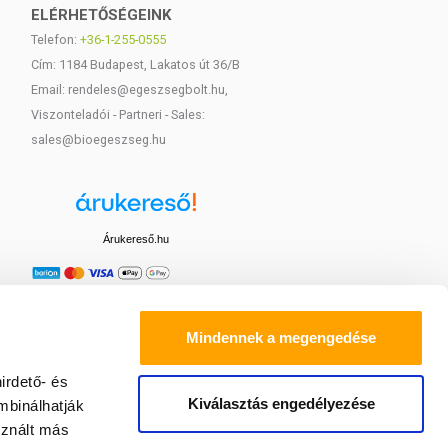
ELÉRHETŐSÉGEINK
Telefon:
+36-1-255-0555
Cím: 1184 Budapest, Lakatos út 36/B
Email: rendeles@egeszsegbolt.hu,
Viszonteladói - Partneri - Sales:
sales@bioegeszseg.hu
Árukereső.hu
Mindennek a megengedése
irdető- és
Kiválasztás engedélyezése
mbinálhatják
sznált más