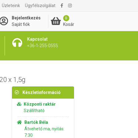
Üzleteink
Ügyfélszolgálat
1 395 Ft
Kosárba rakom
Bejelentkezés
0
Kosár
Saját fiók
Kapcsolat
+36-1-255-0555
20 x 1,5g
Készletinformáció
Központi raktár
Szállítható
Bartók Béla
Átvehető ma, nyitás:
7:30