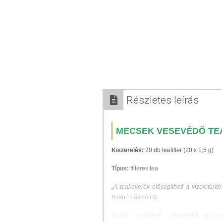
Részletes leírás
MECSEK VESEVÉDŐ TE
Kiszerelés:
20 db teafilter (20 x 1,5 g)
Típus:
filteres tea
„A teakeverék elősegítheti a vizeletür
Szabó László Gy.
Kiváló minőségű, ellenőrzött gyógy