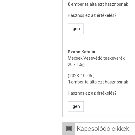
0
ember találta ezt hasznosnak
Az oldalunkon található információkat f
Hasznos ez az értékelés?
legyenek. Ugyanakkor szeretnénk rá
termékfotókat, tápérték-, összetétel- é
Igen
tényleges értékek eltérhetnek az élelm
információkat a termékek csomagolásán t
Szabo Katalin
Mecsek Vesevédő teakeverék
20 x 1,5g
(2023. 10. 05.)
1
ember találta ezt hasznosnak
Hasznos ez az értékelés?
Igen
Kapcsolódó cikkek