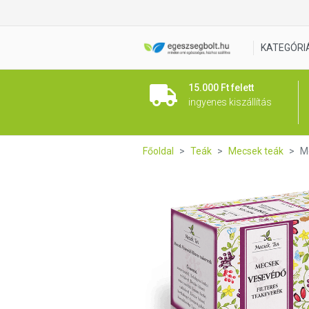
Mecsek Vesevédő teakeverék 
KATEGÓRI
15.000 Ft felett
ingyenes kiszállítás
Főoldal
Teák
Mecsek teák
M