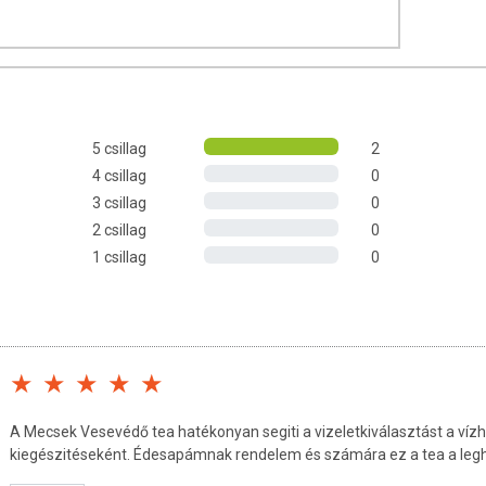
ró vízben 1 teafiltert áztassunk, 5-10 percig lefedve hagyjuk állni.
szerűen édesítés nélkül, vagy természetes édesítővel (például
követően javasolt néhány napos szünetet tartani.
5 csillag
2
4 csillag
0
vél (Betulae folium), mezei zsurlófű (Equiseti herba), csalánlevél
3 csillag
0
albulus), levendulavirág (Levandule flos)
2 csillag
0
1 csillag
0
tatás ideje alatt, valamint 6 év alatti gyermekek számára a
K
dó.
feltüntetett időpontig.
A Mecsek Vesevédő tea hatékonyan segiti a vizeletkiválasztást a vízh
kiegészitéseként. Édesapámnak rendelem és számára ez a tea a leg