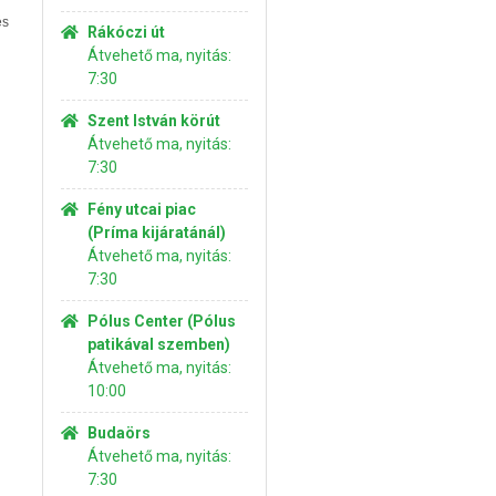
és
Rákóczi út
Átvehető ma, nyitás:
7:30
Szent István körút
Átvehető ma, nyitás:
7:30
Fény utcai piac
(Príma kijáratánál)
Átvehető ma, nyitás:
7:30
Pólus Center (Pólus
patikával szemben)
Átvehető ma, nyitás:
10:00
Budaörs
Átvehető ma, nyitás:
7:30