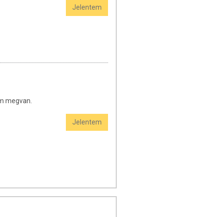
Jelentem
lom megvan.
Jelentem