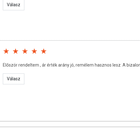
Válasz
olyamatosan aktualizáljuk, és arra törekszünk, hogy naprakészek
mutatni, hogy a webshopon megjelenő adatok (beleértve a
s allergén információkat is) kizárólag tájékoztató jellegűek, a
iszerek természetes tulajdonságai miatt. A legfrissebb, pontos
alálhatja meg.
Először rendeltem , ár érték arány jó, remélem hasznos lesz. A biza
Válasz