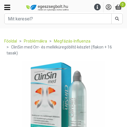
0
Kere
Főoldal
Problémákra
Megfázás-Influenza
ClinSin med Orr- és melléküregöblítő készlet (flakon + 16
tasak)