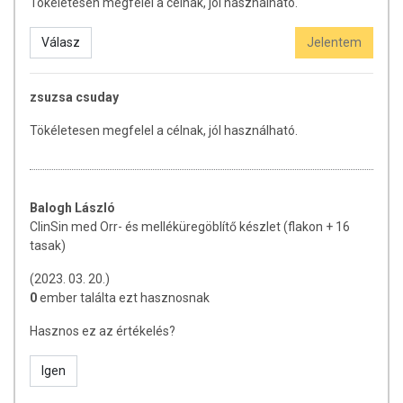
Tökéletesen megfelel a célnak, jól használható.
cserélje ki. A ClinSin med orvostechnikai eszközt terhes és
szoptató anyák is használhatják. A ClinSin med
Válasz
Jelentem
orvostechnikai eszköz nem befolyásolja az autóvezetési és
gépek üzemeltetésének képességét.
zsuzsa csuday
HASZNÁLATI UTASÍTÁS:
Tökéletesen megfelel a célnak, jól használható.
FIGYELMEZTETÉS: Kizárólag a tiszta és sértetlen
flakont használja az öblítéshez (minden használat
után a feltéttel együtt tisztítsa meg a
Balogh László
fertőzésveszély elkerülése érdekében).
ClinSin med Orr- és melléküregöblítő készlet (flakon + 16
tasak)
Szórja 1 tasak tartalmát (izotóniás oldathoz) vagy 2
tasakot (hipertóniás oldathoz) a palackba, töltse fel
(2023. 03. 20.)
forralt (de már nem forró) vízzel a 240 ml jelzésig.
0
ember találta ezt hasznosnak
Zárja le a flakont, fedje le az ujjával a feltét nyílását, és
rázogassa, amíg tiszta oldat keletkezik.
Hasznos ez az értékelés?
Hajoljon egy mosdókagyló fölé, helyezze a flakon
feltétjét az egyik orrnyílásba. Szájjal lélegezve
Igen
óvatosan nyomja össze a flakont, hogy az oldat 50%-a