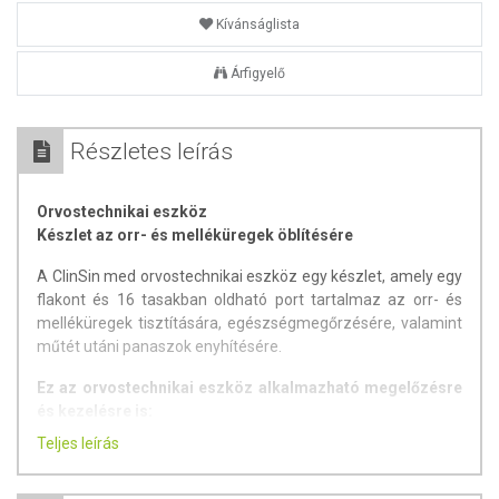
Kívánságlista
Árfigyelő
Részletes leírás
Orvostechnikai eszköz
Készlet az orr- és melléküregek öblítésére
A ClinSin med orvostechnikai eszköz egy készlet, amely egy
flakont és 16 tasakban oldható port tartalmaz az orr- és
melléküregek tisztítására, egészségmegőrzésére, valamint
műtét utáni panaszok enyhítésére.
Ez az orvostechnikai eszköz alkalmazható megelőzésre
és kezelésre is:
Teljes leírás
szinuiszitisz (arcüreggyulladás),
különböző eredetű nátha (allergia, fertőzés),