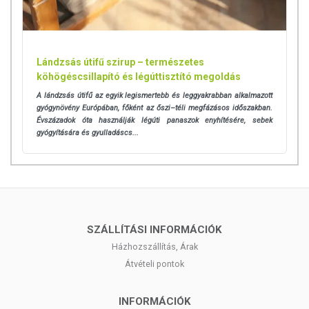
Tartsa be a tárolási előírásokat. Ne használja a lejárati idő
után.
FIGYELMEZTETÉS:
Száraz helyen tárolja. Ne tárolja a feltétet a
Lándzsás útifű szirup – természetes
tartályon. Ne tárolja a száraz alkatrészeket műanyag zacskóban.
köhögéscsillapító és légúttisztító megoldás
Ne használja a flakont, ha sérült vagy elszíneződött. Ne tegye a
flakont, a feltétet és a csövet forrásban lévő vízbe.
A lándzsás útifű az egyik legismertebb és leggyakrabban alkalmazott
gyógynövény Európában, főként az őszi–téli megfázásos időszakban.
Kölcsönhatások:
Évszázadok óta használják légúti panaszok enyhítésére, sebek
gyógyítására és gyulladáscs...
Nem ismertek.
Orvosi balesetek:
Megfelelő használat esetén nem jeleztek balesetet.
Csomagolás tartalma:
SZÁLLÍTÁSI INFORMÁCIÓK
A ClinSin med orr- és melléküregöblítő készlet 12 év feletti
Házhozszállítás, Árak
gyermekek és felnőttek számára tartalmaz egy orröblítő
Átvételi pontok
flakont és 16 db oldatkészítésre alkalmas portartalmú
tasakot (2,16 g/db).
INFORMÁCIÓK