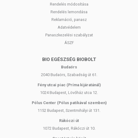
Gyártja:
Rendelés módosítása
Rendelés lemondása
Natur Produkt Pharma Sp. z o.o.
Reklamáció, panasz
ul. Podstoczysko 30
07-300 Ostrów Maz.
Adatvédelem
Lengyelország
Panaszkezelési szabályzat
ÁSZF
Forgalmazza:
Naturprodukt Kft.
BIO EGÉSZSÉG BIOBOLT
2046 Törökbálint
Budaörs
DEPO, Pf. 8
2040 Budaörs, Szabadság út 61.
Fény utcai piac (Príma kijáratánál)
1024 Budapest, Lövőház utca 12.
Pólus Center (Pólus patikával szemben)
1152 Budapest, Szentmihályi út 131.
Rákóczi út
1072 Budapest, Rákóczi út 10.