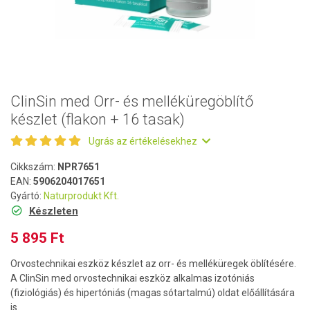
ClinSin med Orr- és melléküregöblítő
készlet (flakon + 16 tasak)
Ugrás az értékelésekhez
Cikkszám:
NPR7651
EAN:
5906204017651
Gyártó:
Naturprodukt Kft.
Készleten
5 895 Ft
Orvostechnikai eszköz készlet az orr- és melléküregek öblítésére.
A ClinSin med orvostechnikai eszköz alkalmas izotóniás
(fiziológiás) és hipertóniás (magas sótartalmú) oldat előállítására
is.