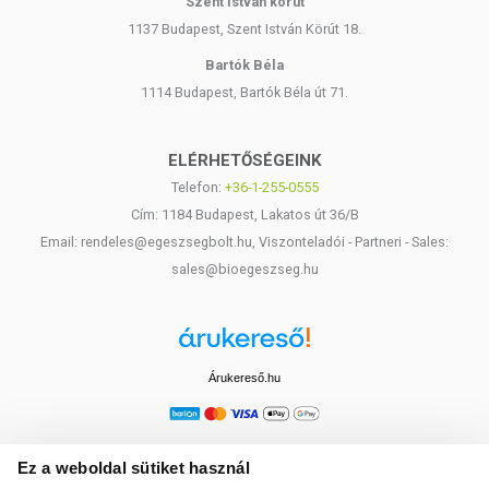
Szent István körút
1137 Budapest, Szent István Körút 18.
Bartók Béla
1114 Budapest, Bartók Béla út 71.
ELÉRHETŐSÉGEINK
Telefon:
+36-1-255-0555
Cím: 1184 Budapest, Lakatos út 36/B
Email: rendeles@egeszsegbolt.hu, Viszonteladói - Partneri - Sales:
sales@bioegeszseg.hu
Árukereső.hu
Ez a weboldal sütiket használ