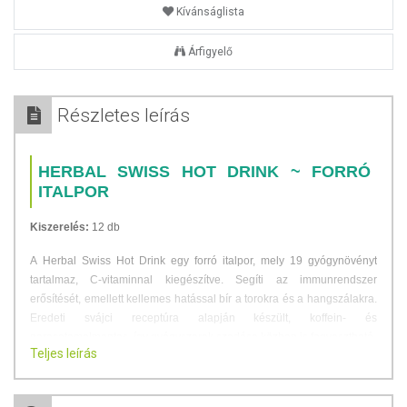
Kívánságlista
Árfigyelő
Részletes leírás
HERBAL SWISS HOT DRINK ~ FORRÓ
ITALPOR
Kiszerelés:
12 db
A Herbal Swiss Hot Drink egy forró italpor, mely 19 gyógynövényt
tartalmaz, C-vitaminnal kiegészítve. Segíti az immunrendszer
erősítését, emellett kellemes hatással bír a torokra és a hangszálakra.
Eredeti svájci receptúra alapján készült, koffein- és
paracetamolmentes, így gyógyszerek szedése közben is fogyasztható.
Teljes leírás
Komplex, gyógynövényes italpor a megfázás ellen.
19 gyógynövényt magában foglal.