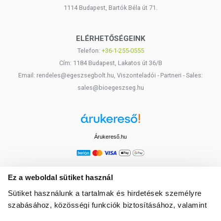
1114 Budapest, Bartók Béla út 71.
ELÉRHETŐSÉGEINK
Telefon:
+36-1-255-0555
Cím: 1184 Budapest, Lakatos út 36/B
Email: rendeles@egeszsegbolt.hu, Viszonteladói - Partneri - Sales:
sales@bioegeszseg.hu
Árukereső.hu
Ez a weboldal sütiket használ
Sütiket használunk a tartalmak és hirdetések személyre
szabásához, közösségi funkciók biztosításához, valamint
weboldalforgalmunk elemzéséhez. Ezenkívül közösségi