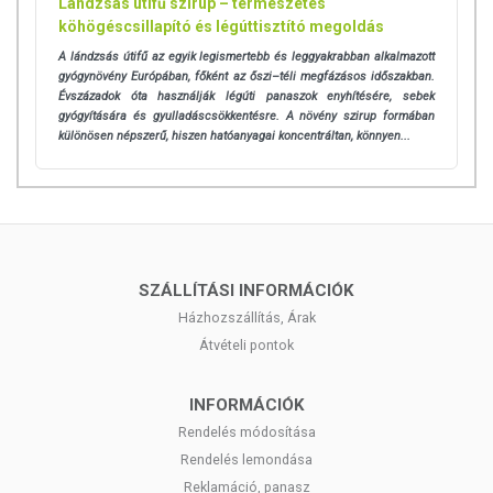
Lándzsás útifű szirup – természetes
köhögéscsillapító és légúttisztító megoldás
A lándzsás útifű az egyik legismertebb és leggyakrabban alkalmazott
gyógynövény Európában, főként az őszi–téli megfázásos időszakban.
Évszázadok óta használják légúti panaszok enyhítésére, sebek
gyógyítására és gyulladáscsökkentésre. A növény szirup formában
különösen népszerű, hiszen hatóanyagai koncentráltan, könnyen...
SZÁLLÍTÁSI INFORMÁCIÓK
Házhozszállítás, Árak
Átvételi pontok
INFORMÁCIÓK
Rendelés módosítása
Rendelés lemondása
Reklamáció, panasz