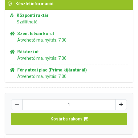
Készletinformáció
Központi raktár
Szállítható
Szent István körút
Átvehető ma, nyitás: 7:30
Rákóczi út
Átvehető ma, nyitás: 7:30
Fény utcai piac (Príma kijáratánál)
Átvehető ma, nyitás: 7:30
Kosárba rakom