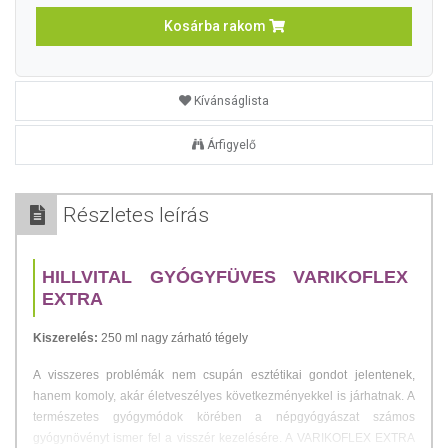
Kosárba rakom
Kívánságlista
Árfigyelő
Részletes leírás
HILLVITAL GYÓGYFÜVES VARIKOFLEX
EXTRA
Kiszerelés:
250 ml nagy zárható tégely
A visszeres problémák nem csupán esztétikai gondot jelentenek,
hanem komoly, akár életveszélyes következményekkel is járhatnak. A
természetes gyógymódok körében a népgyógyászat számos
gyógynövényt ismer fel a visszér kezelésére. A VARIKOFLEX EXTRA