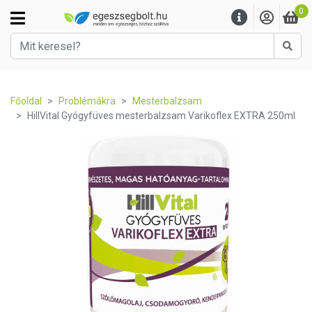
0
Kere
Főoldal
Problémákra
Mesterbalzsam
HillVital Gyógyfüves mesterbalzsam Varikoflex EXTRA 250ml