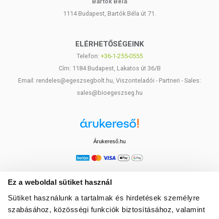
Bartók Béla
kismamák által!
1114 Budapest, Bartók Béla út 71.
A termékek használatával az eredmény nem garantált, hatása
egyénenként eltérő lehet!
ELÉRHETŐSÉGEINK
Sokszor említettük már, hogy balzsamjaink természetes,
Telefon:
+36-1-255-0555
gyógynövényes összetételűek, magas minőségű alkotóelemekből
Cím: 1184 Budapest, Lakatos út 36/B
állnak, sok gyógynövényt tartalmaznak, magas hatóanyag tartalommal
Email: rendeles@egeszsegbolt.hu, Viszonteladói - Partneri - Sales:
bírnak.
sales@bioegeszseg.hu
Egy működő receptúra és egy kiváló minőségű termék
elengedhetetlen, de az eredmények eléréséhez nagyban
befolyásolhatja a balzsamok hatékonyságát, hogy hogyan
alkalmazzák azokat.
Árukereső.hu
Mi ez a bizonyos dolog?
A válasz: nem mindegy, hogy valaki hogyan használja a balzsamot!
Ez a weboldal sütiket használ
Ez nem csupán egy krém, nem testápoló vagy pakolás. Az utóbbi
Sütiket használunk a tartalmak és hirdetések személyre
időben gyakran hangsúlyozzuk, hogy ez egy gyógynövénykúra,
szabásához, közösségi funkciók biztosításához, valamint
gyógynövény terápia, illóolajkúra.