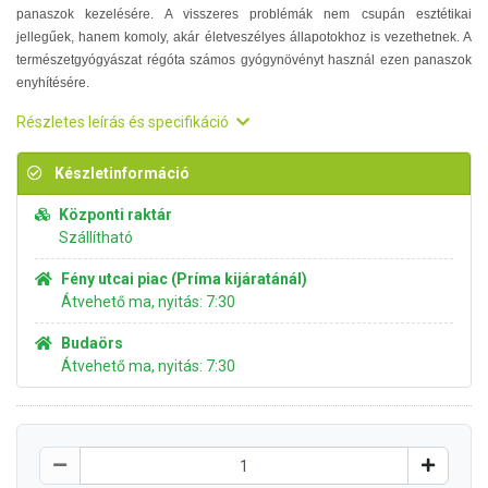
panaszok kezelésére. A visszeres problémák nem csupán esztétikai
jellegűek, hanem komoly, akár életveszélyes állapotokhoz is vezethetnek. A
természetgyógyászat régóta számos gyógynövényt használ ezen panaszok
enyhítésére.
Részletes leírás és specifikáció
Készletinformáció
Központi raktár
Szállítható
Fény utcai piac (Príma kijáratánál)
Átvehető ma, nyitás: 7:30
Budaörs
Átvehető ma, nyitás: 7:30