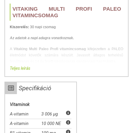
VITAKING MULTI PROFI PALEO
VITAMINCSOMAG
Kiszerelés:
30 napi csomag
Az adatok a napi adagra vonatkoznak.
A
Vitaking Multi Paleo Profi vitamincsomag
kifejezetten a PALEO
életmódot követők számára készült. Javasolt átlagos terhelésű
felnőtteknek és 14 év feletti iskolásoknak mindennapi használatra.
Teljes leírás
MIÉRT ÉRDEMES PALEO
MULTIVITAMINRA VÁLTANI?
Specifikáció
A paleo étrend követőinek speciális elvárásai vannak az étrend-
kiegészítőkkel kapcsolatban. A Vitaking Paleo csomagja a
Vitaminok
jogszabályok keretein belül megpróbál megfelelni ezeknek az
elvárásoknak:
A-vitamin
3 006 µg
az A-vitamint bétakarotin formában tartalmazza,
A-vitamin
10 000 NE
E-vitamint kevert tokoferol formában tartalmazza, nem csupán