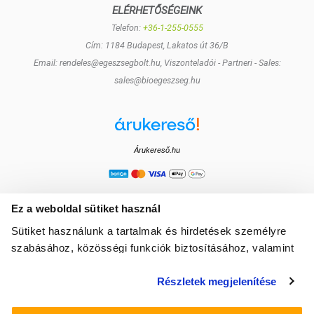
ELÉRHETŐSÉGEINK
Telefon:
+36-1-255-0555
Cím: 1184 Budapest, Lakatos út 36/B
Email: rendeles@egeszsegbolt.hu, Viszonteladói - Partneri - Sales:
sales@bioegeszseg.hu
Árukereső.hu
Ez a weboldal sütiket használ
Sütiket használunk a tartalmak és hirdetések személyre
szabásához, közösségi funkciók biztosításához, valamint
weboldalforgalmunk elemzéséhez. Ezenkívül közösségi
Részletek megjelenítése
média-, hirdető- és elemező partnereinkkel megosztjuk az
Ön weboldalhasználatra vonatkozó adatait, akik