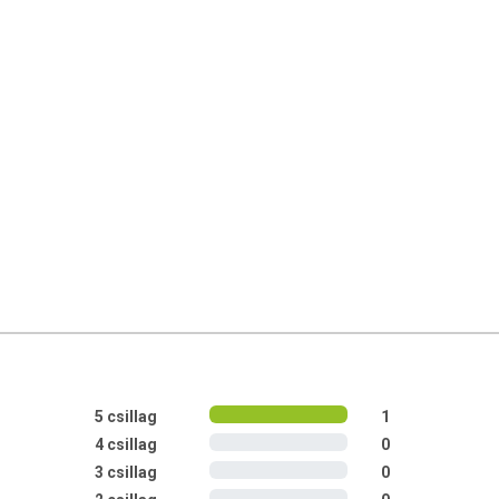
5 csillag
1
4 csillag
0
3 csillag
0