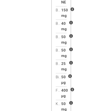
NE
A B1-vitamin (tiamin) részt v
B1-vitamin
150
hozzájárul az idegrendszer megf
mg
A C-vitamin hozzájárul az immun
B2-vitamin
40
után. Szerepe van a normál energ
mg
a kifáradás csökkentésében.
A magnézium hozzájárul az izmo
B3-vitamin
50
A kelp moszat fő hatóanyaga
mg
folyamatokban.
B5-vitamin
50
A halolajban lévő EPA és DHA h
mg
250 mg EPA és DHA napi bevitelév
A lecitin hatóanyaga, a kolin r
B6-vitamin
25
májműködés fenntartásához is.
mg
Teljes leírás
Biotin (B7- vitamin)
50
µg
Folát
400
µg
Kolin
50
mg