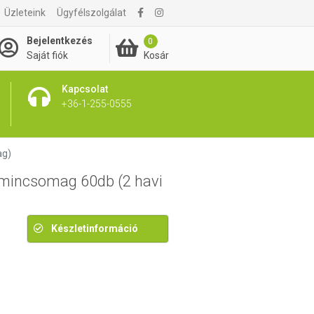
Üzleteink
Ügyfélszolgálat
19 540 Ft
Bejelentkezés
0
Kosár
Saját fiók
Kapcsolat
+36-1-255-0555
ag)
tamincsomag 60db (2 havi
Készletinformáció