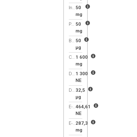
Inozitol
50
mg
PABA
50
mg
B12-vitamin
50
µg
C-vitamin
1 600
mg
D3-vitamin
1 300
NE
D3-vitamin
32,5
µg
E-vitamin
464,61
NE
E-vitamin
287,3
mg