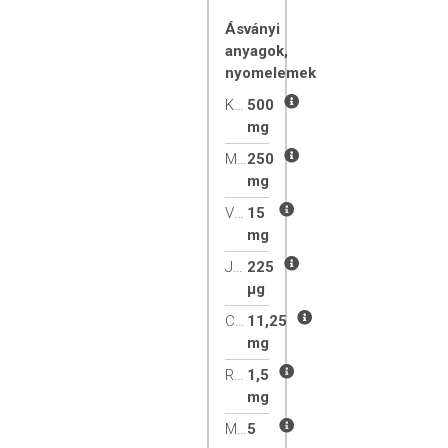
Ásványi
anyagok,
nyomelemek
Kalcium
500
mg
Magnézium
250
mg
Vas
15
mg
Jód
225
µg
Cink
11,25
mg
Réz
1,5
mg
Mangán
5