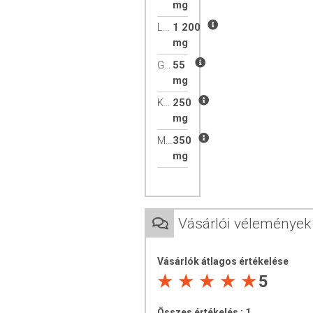
mg
Lecitin
1 200
mg
Glükozamin
55
mg
Kondroitin-szulfát
250
mg
Metilszulfonil-metán (MSM)
350
mg
Vásárlói vélemények
Vásárlók átlagos értékelése
5
Összes értékelés :
1