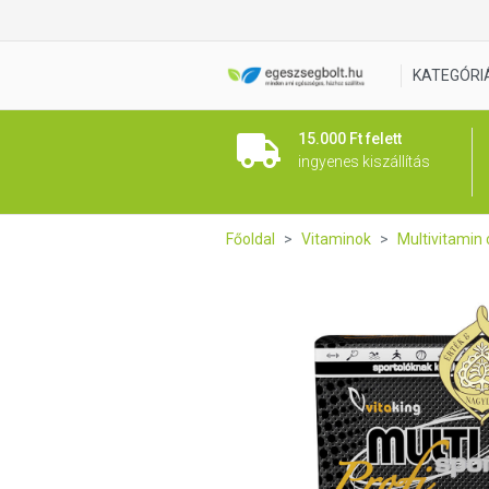
Vitaking Multi Profi Sport v
KATEGÓRI
15.000 Ft felett
ingyenes kiszállítás
Főoldal
Vitaminok
Multivitamin