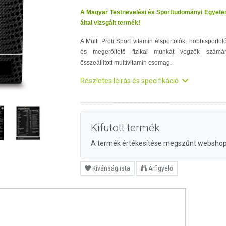
A Magyar Testnevelési és Sporttudományi Egyet
által vizsgált termék!
A Multi Profi Sport vitamin élsportolók, hobbisportol
és megerőltető fizikai munkát végzők számá
összeállított multivitamin csomag.
Részletes leírás és specifikáció
Kifutott termék
A termék értékesítése megszűnt websho
Kívánságlista
Árfigyelő