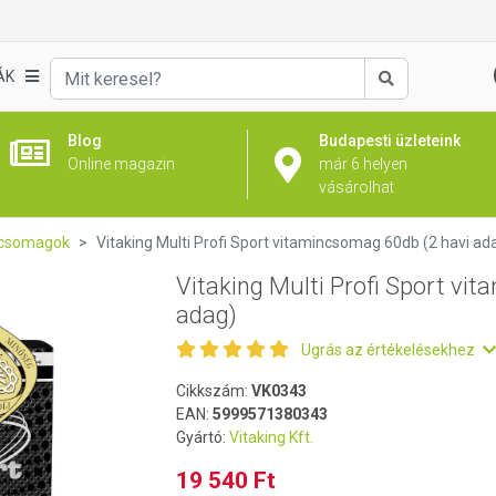
itamincsomag 60db (2 havi adag)
ÁK
Keresés
Blog
Budapesti üzleteink
Online magazin
már 6 helyen
vásárolhat
 csomagok
Vitaking Multi Profi Sport vitamincsomag 60db (2 havi ad
Vitaking Multi Profi Sport vi
adag)
Ugrás az értékelésekhez
Cikkszám:
VK0343
EAN:
5999571380343
Gyártó:
Vitaking Kft.
19 540 Ft