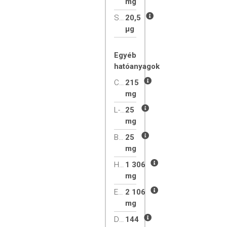
mg
Szelén
20,5
µg
Egyéb
hatóanyagok
Csipkebogyó
215
mg
L-Glutaminsav
25
mg
Betain-hidroklorid
25
mg
Halolaj
1 306
mg
EPA
2 106
mg
DHA
144