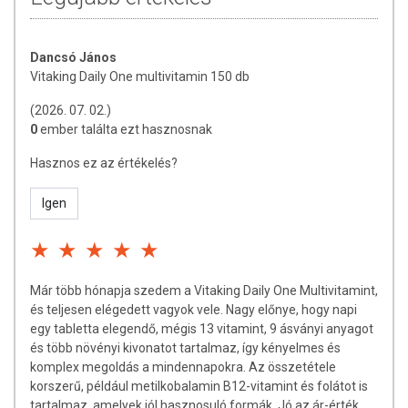
Rozmaring kivonat (10:1) (Rosmarinus officinalis), emulgeálószer:
nátrium-karboxi-metil-cellulóz, antioxidáns: borkősav, kalcium-L-
metilfolát, biotin, metilkobalamin.
Dancsó János
Vitaking Daily One multivitamin 150 db
TOVÁBBI INFORMÁCIÓK
(2026. 07. 02.)
Tárolás:
Száraz és hűvös helyen tárolandó!
0
ember találta ezt hasznosnak
Minőségét megőrzi:
a csomagoláson / terméken feltüntetett időpontig.
Hasznos ez az értékelés?
Forgalmazó:
Vitaking Kft.
Igen
Az oldalunkon található információkat folyamatosan frissítjük, és
törekszünk a pontosságra. Felhívjuk azonban a figyelmet, hogy a
webshopon megjelenő adatok (beleértve a termékfotókat, tápérték-,
Már több hónapja szedem a Vitaking Daily One Multivitamint,
összetétel-, és allergén információkat is) kizárólag tájékoztató
és teljesen elégedett vagyok vele. Nagy előnye, hogy napi
jellegűek, a tényleges értékek eltérhetnek az élelmiszerek
egy tabletta elegendő, mégis 13 vitamint, 9 ásványi anyagot
természetes tulajdonságai miatt. A legfrissebb, aktuális információkat
és több növényi kivonatot tartalmaz, így kényelmes és
a termékek csomagolásán találja meg.
komplex megoldás a mindennapokra. Az összetétele
korszerű, például metilkobalamin B12-vitamint és folátot is
Az étrend-kiegészítők az érvényben lévő európai uniós
tartalmaz, amelyek jól hasznosuló formák. Jó az ár-érték