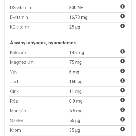
Számos egyéb tényező is befolyásolja a vitaminigényünket, mint
D3-vitamin
800 NE
például az életkor, a nem, az egészségi állapot és az életmód.
E-vitamin
16,73 mg
ÉRTÉKES ALKOTÓELEMEK
K2-vitamin
25 µg
A B2-, C- és az E-vitamin, továbbá a cink, a mangán, a réz és a
szelén hozzájárulnak a sejtek oxidatív stressz elleni
Ásványi anyagok, nyomelemek
védelméhez.
A megújult formula a B12-vitamint metilkobalamin formában
Kalcium
145 mg
tartalmazza, amely a B12 kiválóan felszívódó és természetes
Magnézium
75 mg
formája, illetve a folsavat folát formában, ami a folsav
természetben megtalálható formája.
Vas
6 mg
Gyógynövény-kivonatok, mint például mezei kakkfű,
Jód
150 µg
borsmenta, rozmaring és citromfű kivonata.
A készítmény számos egyéb értékes hatóanyagot tartalmaz,
Cink
11 mg
részletesebb információkért tekintse meg a specifikációs
Réz
táblázatot!
0,9 mg
Mangán
5,5 mg
MILYEN ELŐNYÖKKEL JÁRNAK A GYÓGYNÖVÉNYEK?
Szelén
55 µg
Kakukkfű
: A mezei kakukkfű nyugtató hatással lehet a torokra
és a hangszalagokra. Javítja az emésztést.
Króm
35 µg
Borsmenta
: A borsmenta támogatja a szervezet védekező