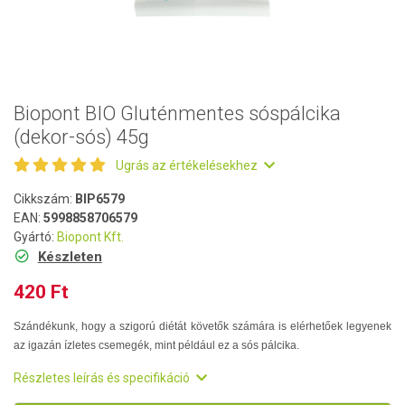
Biopont BIO Gluténmentes sóspálcika
(dekor-sós) 45g
Ugrás az értékelésekhez
Cikkszám:
BIP6579
EAN:
5998858706579
Gyártó:
Biopont Kft.
Készleten
420 Ft
Szándékunk, hogy a szigorú diétát követők számára is elérhetőek legyenek
az igazán ízletes csemegék, mint például ez a sós pálcika.
Részletes leírás és specifikáció