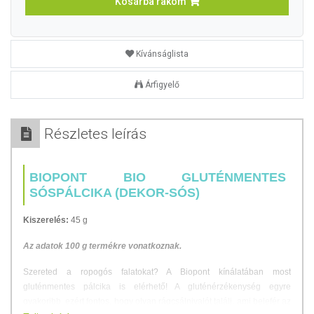
Kosárba rakom
Kívánságlista
Árfigyelő
Részletes leírás
BIOPONT BIO GLUTÉNMENTES
SÓSPÁLCIKA (DEKOR-SÓS)
Kiszerelés:
45 g
Az adatok 100 g termékre vonatkoznak.
Szereted a ropogós falatokat? A Biopont kínálatában most
gluténmentes pálcika is elérhető! A gluténérzékenység egyre
gyakoribb, ezért fontos, hogy olyan rágcsálnivalót találj, ami belefér az