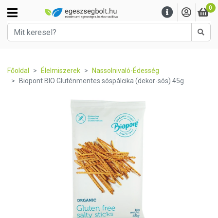
0
Kere
Főoldal
Élelmiszerek
Nassolnivaló-Édesség
Biopont BIO Gluténmentes sóspálcika (dekor-sós) 45g