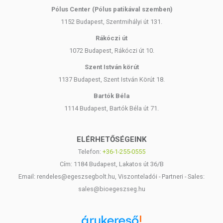
Pólus Center (Pólus patikával szemben)
1152 Budapest, Szentmihályi út 131.
Rákóczi út
1072 Budapest, Rákóczi út 10.
Szent István körút
1137 Budapest, Szent István Körút 18.
Bartók Béla
1114 Budapest, Bartók Béla út 71.
ELÉRHETŐSÉGEINK
Telefon:
+36-1-255-0555
Cím: 1184 Budapest, Lakatos út 36/B
Email: rendeles@egeszsegbolt.hu, Viszonteladói - Partneri - Sales:
sales@bioegeszseg.hu