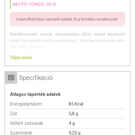
NETTÓ TÖMEG: 25 G
A specifikációban szereplő adatok 25 g termékre vonatkoznak.
Édesítőszerekkel készült, étcsokoládéba (20%) mártott feketeerdő
szelet. Hozzáadott cukrot nem tartalmaz, kizárólag természetes úton
előforduló cukrokat.
Teljes leírás
Vegán
Gluténmentes
Élelmi rostban gazdag
Specifikáció
38%-kal csökkentett szénhidráttartalom
Étcsokoládé 20%, kakaó szárazanyag az étcsokoládéban
legalább 35%
Átlagos tápérték adatok
ÖSSZETEVŐK
Energiatartalom
85 Kcal
Zsír
5,8 g
Élelmi rostok (inulin, polidextróz, dextrin), édesítőszerek (eritrit,
szteviol glikozidok), nedvesítőszer (glicerin), növényi zsír (pálmazsír),
telített zsírsavak
4 g
növényi rost koncentrátum (kókusz), kakaómassza, kakaópor,
Szénhidrát
9,25 g
kakaóvaj, meggy sűrítmény, zselésítő anyag (pektin), étkezési sav