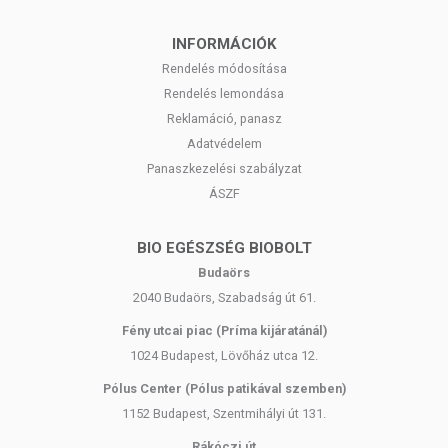
INFORMÁCIÓK
Rendelés módosítása
Rendelés lemondása
Reklamáció, panasz
Adatvédelem
Panaszkezelési szabályzat
ÁSZF
BIO EGÉSZSÉG BIOBOLT
Budaörs
2040 Budaörs, Szabadság út 61.
Fény utcai piac (Príma kijáratánál)
1024 Budapest, Lövőház utca 12.
Pólus Center (Pólus patikával szemben)
1152 Budapest, Szentmihályi út 131.
Rákóczi út