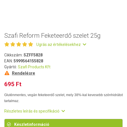
Szafi Reform Feketeerdő szelet 25g
Ugrás az értékelésekhez
Cikkszám:
SZFF5828
EAN:
5999564155828
Gyártó:
Szafi Products Kft
Rendelésre
695 Ft
Gluténmentes, vegán feketeerdő szelet, mely 38%-kal kevesebb szénhidrátot
tartalmaz.
Részletes leírás és specifikáció
Készletinformáció