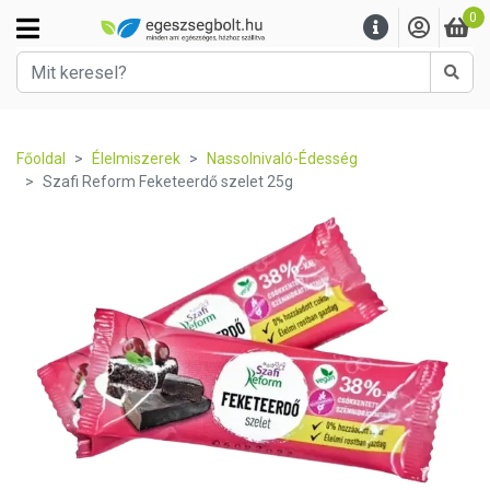
0
Kere
Főoldal
Élelmiszerek
Nassolnivaló-Édesség
Szafi Reform Feketeerdő szelet 25g