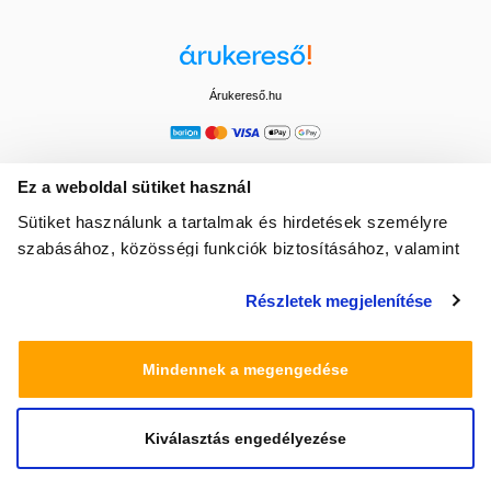
Árukereső.hu
Ez a weboldal sütiket használ
Sütiket használunk a tartalmak és hirdetések személyre
szabásához, közösségi funkciók biztosításához, valamint
weboldalforgalmunk elemzéséhez. Ezenkívül közösségi
Részletek megjelenítése
média-, hirdető- és elemező partnereinkkel megosztjuk az
Ön weboldalhasználatra vonatkozó adatait, akik
kombinálhatják az adatokat más olyan adatokkal,
Mindennek a megengedése
amelyeket Ön adott meg számukra vagy az Ön által
használt más szolgáltatásokból gyűjtöttek.
Kiválasztás engedélyezése
© 2025 Minden jog fenntartva egeszsegbolt.hu