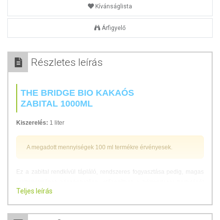
Kívánságlista
Árfigyelő
Részletes leírás
THE BRIDGE BIO KAKAÓS
ZABITAL 1000ML
Kiszerelés:
1 liter
A megadott mennyiségek 100 ml termékre érvényesek.
Ez a zabital rendkívül tápláló, rendszeres fogyasztása pedig, magas
rosttartalmának köszönhetően, elősegítheti a bélrendszer tisztulását
Teljes leírás
és megfelelő működését.
Tanúsítványok:
Minden “The Bridge” termék organikus eredetű