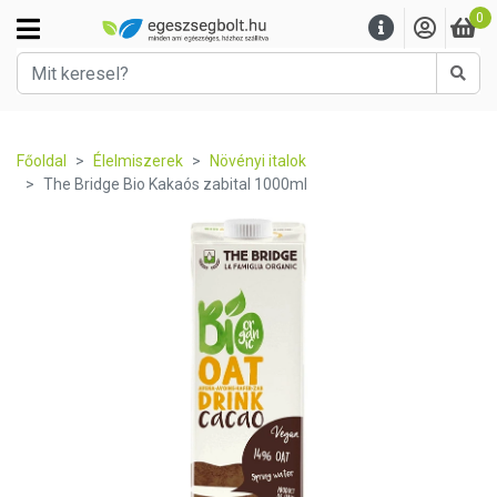
0
Kere
Főoldal
Élelmiszerek
Növényi italok
The Bridge Bio Kakaós zabital 1000ml