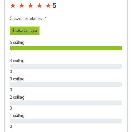
Az oldalunkon található információkat folyamatosan frissítjük, és
5
igyekszünk naprakészeket tartani. Ugyanakkor szeretnénk felhívni a
figyelmet, hogy a webshopon megjelenő adatok (beleértve a
Összes értékelés :
1
termékfotókat, tápérték-, összetétel- és allergén információkat is)
kizárólag tájékoztató jellegűek, a tényleges értékek az élelmiszerek
Értékelés írása
természetes eltérései miatt különbözhetnek. A legfrissebb, aktuális
információkat a termékek csomagolásán találhatja meg.
5 csillag
1
4 csillag
0
3 csillag
0
2 csillag
0
1 csillag
0