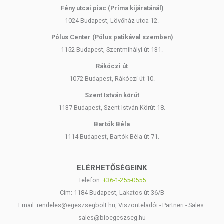
Fény utcai piac (Príma kijáratánál)
1024 Budapest, Lövőház utca 12.
Pólus Center (Pólus patikával szemben)
1152 Budapest, Szentmihályi út 131.
Rákóczi út
1072 Budapest, Rákóczi út 10.
Szent István körút
1137 Budapest, Szent István Körút 18.
Bartók Béla
1114 Budapest, Bartók Béla út 71.
ELÉRHETŐSÉGEINK
Telefon:
+36-1-255-0555
Cím: 1184 Budapest, Lakatos út 36/B
Email: rendeles@egeszsegbolt.hu, Viszonteladói - Partneri - Sales:
sales@bioegeszseg.hu