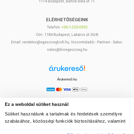
1114 Budapest, Bartók Béla út 71.
ELÉRHETŐSÉGEINK
Telefon:
+36-1-255-0555
Cím: 1184 Budapest, Lakatos út 36/B
Email: rendeles@egeszsegbolt.hu, Viszonteladói - Partneri - Sales:
sales@bioegeszseg.hu
Árukereső.hu
Ez a weboldal sütiket használ
Sütiket használunk a tartalmak és hirdetések személyre
szabásához, közösségi funkciók biztosításához, valamint
weboldalforgalmunk elemzéséhez. Ezenkívül közösségi