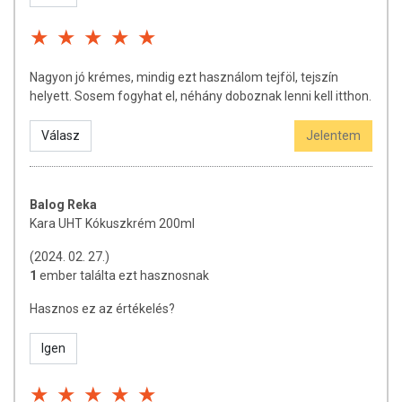
figyelmet, hogy a webshopon szereplő adatok (beleértve a
termékfotókat, tápérték-, összetétel-, és allergén információkat is)
csupán tájékoztató jellegűek, a tényleges értékek eltérhetnek az
élelmiszerek természetéből adódóan. A legfrissebb, aktuális
Nagyon jó krémes, mindig ezt használom tejföl, tejszín
információkat a termékek csomagolásán találja meg.
helyett. Sosem fogyhat el, néhány doboznak lenni kell itthon.
Válasz
Jelentem
Balog Reka
Kara UHT Kókuszkrém 200ml
(2024. 02. 27.)
1
ember találta ezt hasznosnak
Hasznos ez az értékelés?
Igen