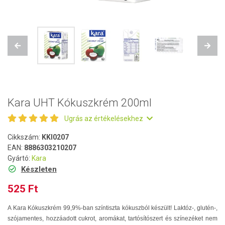
Previous
Next
Kara UHT Kókuszkrém 200ml
Ugrás az értékelésekhez
Cikkszám:
KKI0207
EAN:
8886303210207
Gyártó:
Kara
Készleten
525 Ft
A Kara Kókuszkrém 99,9%-ban színtiszta kókuszból készült! Laktóz-, glutén-,
szójamentes, hozzáadott cukrot, aromákat, tartósítószert és színezéket nem