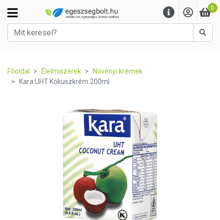
0
Kere
Főoldal
Élelmiszerek
Növényi krémek
Kara UHT Kókuszkrém 200ml