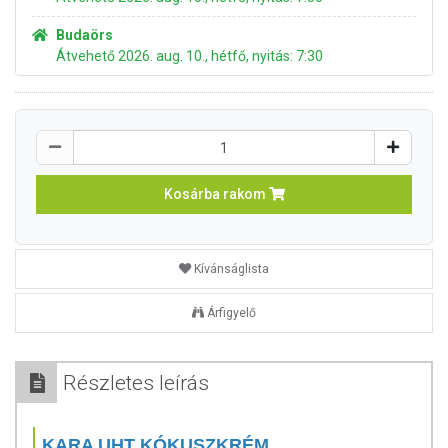
Budaörs
Átvehető 2026. aug. 10., hétfő, nyitás: 7:30
Kosárba rakom
Kívánságlista
Árfigyelő
Részletes leírás
KARA UHT KÓKUSZKRÉM