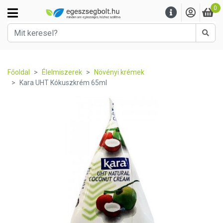
0
Kere
Főoldal
Élelmiszerek
Növényi krémek
Kara UHT Kókuszkrém 65ml