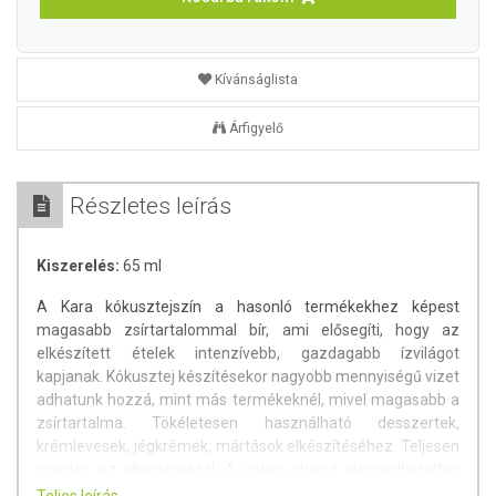
Kívánságlista
Árfigyelő
Részletes leírás
Kiszerelés:
65 ml
A Kara kókusztejszín a hasonló termékekhez képest
magasabb zsírtartalommal bír, ami elősegíti, hogy az
elkészített ételek intenzívebb, gazdagabb ízvilágot
kapjanak. Kókusztej készítésekor nagyobb mennyiségű vizet
adhatunk hozzá, mint más termékeknél, mivel magasabb a
zsírtartalma. Tökéletesen használható desszertek,
krémlevesek, jégkrémek, mártások elkészítéséhez. Teljesen
mentes az allergénektől. A paleo étrend elengedhetetlen
összetevője.