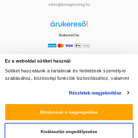
sales@bioegeszseg.hu
Árukereső.hu
Ez a weboldal sütiket használ
Sütiket használunk a tartalmak és hirdetések személyre
szabásához, közösségi funkciók biztosításához, valamint
weboldalforgalmunk elemzéséhez. Ezenkívül közösségi
Részletek megjelenítése
média-, hirdető- és elemező partnereinkkel megosztjuk az
Ön weboldalhasználatra vonatkozó adatait, akik
kombinálhatják az adatokat más olyan adatokkal,
Mindennek a megengedése
amelyeket Ön adott meg számukra vagy az Ön által
használt más szolgáltatásokból gyűjtöttek.
Kiválasztás engedélyezése