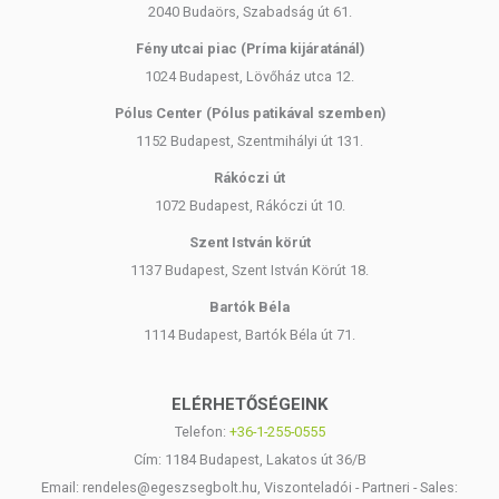
2040 Budaörs, Szabadság út 61.
Fény utcai piac (Príma kijáratánál)
1024 Budapest, Lövőház utca 12.
Pólus Center (Pólus patikával szemben)
1152 Budapest, Szentmihályi út 131.
Rákóczi út
1072 Budapest, Rákóczi út 10.
Szent István körút
1137 Budapest, Szent István Körút 18.
Bartók Béla
1114 Budapest, Bartók Béla út 71.
ELÉRHETŐSÉGEINK
Telefon:
+36-1-255-0555
Cím: 1184 Budapest, Lakatos út 36/B
Email: rendeles@egeszsegbolt.hu, Viszonteladói - Partneri - Sales: