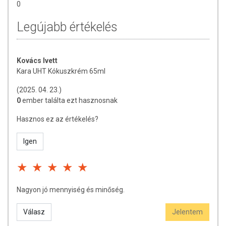
0
öntetek, italok, turmixok, zselék, jégkrémek. Fogyasztás előtt
rázza fel!
Legújabb értékelés
Összetevők:
természetes kókuszkrém (99,9%),
stabilizátorok (xantán gumi E415, guargumi E412, karragén
Kovács Ivett
E407)
Kara UHT Kókuszkrém 65ml
Tárolás:
száraz, hűvös helyen. Felbontás után
(2025. 04. 23.)
hűtőszekrényben tárolandó.
0
ember találta ezt hasznosnak
Származási ország:
Indonézia
Hasznos ez az értékelés?
Igen
Nagyon jó mennyiség és minőség.
Válasz
Jelentem