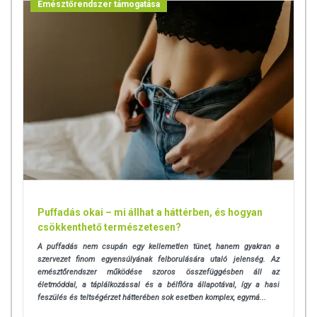
Emésztőrendszer támogatása
Puffadás okai – mi állhat a háttérben, és hogyan
csökkenthető természetesen?
A puffadás nem csupán egy kellemetlen tünet, hanem gyakran a
szervezet finom egyensúlyának felborulására utaló jelenség. Az
emésztőrendszer működése szoros összefüggésben áll az
életmóddal, a táplálkozással és a bélflóra állapotával, így a hasi
feszülés és teltségérzet hátterében sok esetben komplex, egymá...