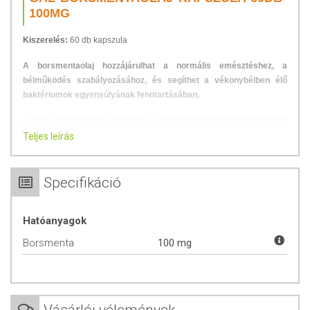
100MG
Kiszerelés:
60 db kapszula
A borsmentaolaj hozzájárulhat a normális emésztéshez, a
bélműködés szabályozásához, és segíthet a vékonybélben élő
baktériumok egyensúlyának fenntartásában.
A GAL Borsmentaolaj kapszula a borsmentaolajat gyomornedvnek
ellenálló, csak a vékonybélben oldódó kapszulában tartalmazza, ami
Teljes leírás
növeli a hatását, és csökkenti a mentol okozta hűsítő érzést a
gyomorban és nyelőcsőben.
Specifikáció
Fogyasztási javaslat:
Napi 1 db kapszula bevételét javasoljuk
éhgyomorra, étkezés előtt 30-60 perccel.
Hatóanyagok
ÖSSZETEVŐK
Borsmenta
100 mg
Mikrokristályos cellulóz, HPMC (kapszula), borsmentaolaj, tápióka
maltodextrin ~ 1 kapszulában 100 mg borsmentaolaj található.
TOVÁBBI INFORMÁCIÓK