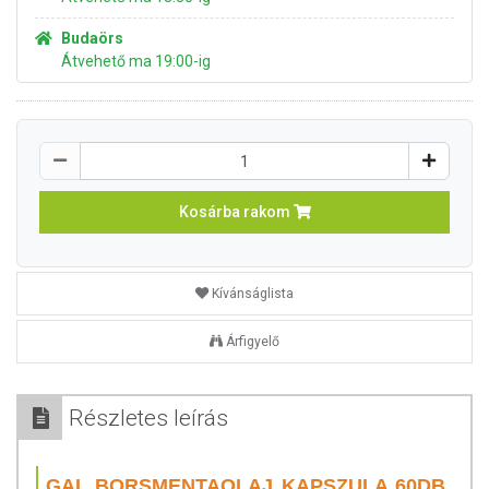
Budaörs
Átvehető ma 19:00-ig
Kosárba rakom
Kívánságlista
Árfigyelő
Részletes leírás
GAL BORSMENTAOLAJ KAPSZULA 60DB