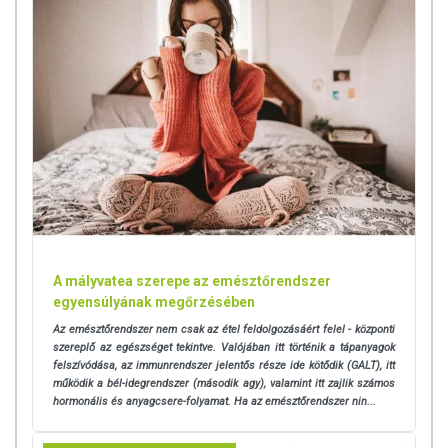
A mályvatea szerepe az emésztőrendszer
egyensúlyának megőrzésében
Az emésztőrendszer nem csak az étel feldolgozásáért felel - központi
szereplő az egészséget tekintve. Valójában itt történik a tápanyagok
felszívódása, az immunrendszer jelentős része ide kötődik (GALT), itt
működik a bél-idegrendszer (második agy), valamint itt zajlik számos
hormonális és anyagcsere-folyamat. Ha az emésztőrendszer nin...