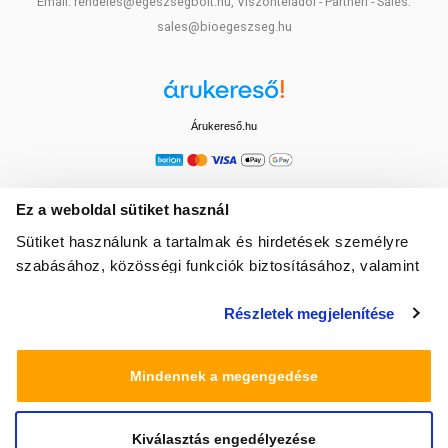
Email: rendeles@egeszsegbolt.hu, Viszonteladói - Partneri - Sales:
sales@bioegeszseg.hu
Árukereső.hu
Ez a weboldal sütiket használ
Sütiket használunk a tartalmak és hirdetések személyre
szabásához, közösségi funkciók biztosításához, valamint
weboldalforgalmunk elemzéséhez. Ezenkívül közösségi
Részletek megjelenítése
média-, hirdető- és elemező partnereinkkel megosztjuk az
Ön weboldalhasználatra vonatkozó adatait, akik
kombinálhatják az adatokat más olyan adatokkal,
Mindennek a megengedése
amelyeket Ön adott meg számukra vagy az Ön által
használt más szolgáltatásokból gyűjtöttek.
Kiválasztás engedélyezése