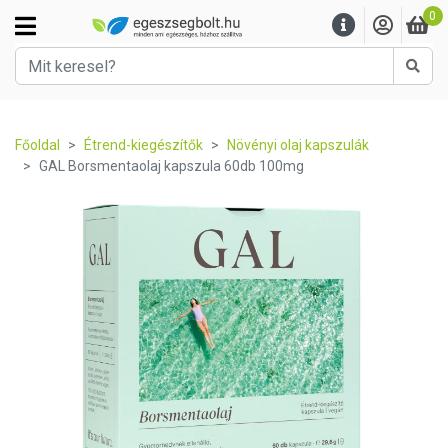
0
Kere
Főoldal
Étrend-kiegészítők
Növényi olaj kapszulák
GAL Borsmentaolaj kapszula 60db 100mg