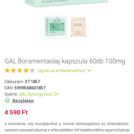
GAL Borsmentaolaj kapszula 60db 100mg
Ugrás az értékelésekhez
Cikkszám:
ST1857
EAN:
5999568601857
Gyártó:
GAL SynergyTech Zrt.
Készleten
4 590 Ft
A borsmenta olaj hozzájárulhat a normál bélmozgáshoz és emésztéshez,
valamint szerepet játszhat a vékonybélben élő baktériumflóra egyensúlyának