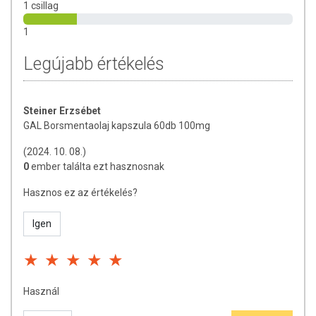
fogyasztási mennyiséget ne lépje túl! Ne szedje a készítményt, ha az
1 csillag
összetevők bármelyikére érzékeny vagy allergiás! Kisgyermektől
1
elzárva tartandó!
Legújabb értékelés
Steiner Erzsébet
GAL Borsmentaolaj kapszula 60db 100mg
(2024. 10. 08.)
0
ember találta ezt hasznosnak
Hasznos ez az értékelés?
Igen
Használ