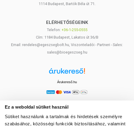
1114 Budapest, Bartók Béla út 71.
ELÉRHETŐSÉGEINK
Telefon:
+36-1-255-0555
Cím: 1184 Budapest, Lakatos út 36/B
Email: rendeles@egeszsegbolt.hu, Viszonteladói - Partneri - Sales:
sales@bioegeszseg.hu
Árukereső.hu
Ez a weboldal sütiket használ
Sütiket használunk a tartalmak és hirdetések személyre
szabásához, közösségi funkciók biztosításához, valamint
weboldalforgalmunk elemzéséhez. Ezenkívül közösségi