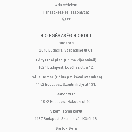
100% zöldárpafű őrlemény
Adatvédelem
Panaszkezelési szabályzat
TOVÁBBI TUDNIVALÓK A TERMÉKRŐL
ÁSZF
Forgalmazó:
Madal Bal Kft.
BIO EGÉSZSÉG BIOBOLT
A termék nem helyettesíti a kiegyensúlyozott, változatos étrendet és az
Budaörs
egészséges életmódot! A termék nem gyógyít betegségeket! A termék
2040 Budaörs, Szabadság út 61.
nem alkalmas orvosi kezelés helyettesítésére! Betegség esetén
használatát konzultálja kezelőorvosával. Kisgyermekektől elzárva
Fény utcai piac (Príma kijáratánál)
tartandó!
1024 Budapest, Lövőház utca 12.
Pólus Center (Pólus patikával szemben)
1152 Budapest, Szentmihályi út 131.
Rákóczi út
1072 Budapest, Rákóczi út 10.
Szent István körút
1137 Budapest, Szent István Körút 18.
Bartók Béla