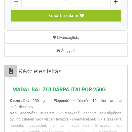
Kosárba rakom
Kívánságlista
Árfigyelő
Részletes leírás
MADAL BAL ZÖLDÁRPA ITALPOR 250G
Kiszerelés:
250 g - Elegendő körülbelül 10 liter árpaital
elkészítéséhez.
Napi adagolási javaslat:
1-2 teáskanál naponta zöldséglében,
gyümölcslében vagy vízben felrázva - gyermekeknek ½ - 1 teáskanál
naponta.
Javasoljuk a por egyenletes felrázását egy
shakerrel.
Legjobb, ha éhgyomorra fogyasztjuk, majd ezt követően - a