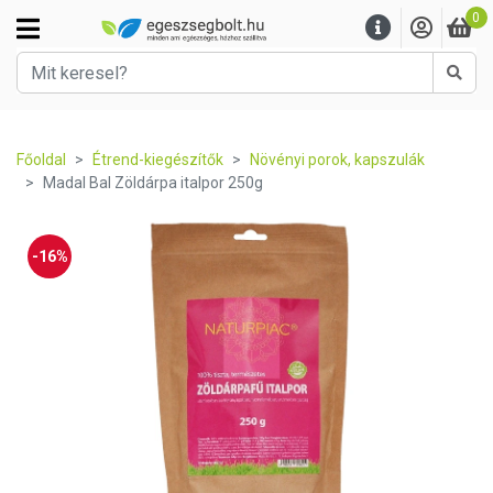
0
Kere
Főoldal
Étrend-kiegészítők
Növényi porok, kapszulák
Madal Bal Zöldárpa italpor 250g
-16%