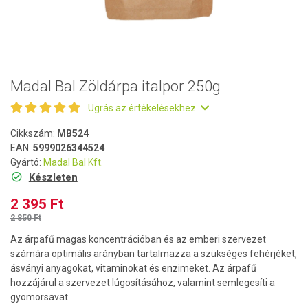
Madal Bal Zöldárpa italpor 250g
Ugrás az értékelésekhez
Cikkszám:
MB524
EAN:
5999026344524
Gyártó:
Madal Bal Kft.
Készleten
2 395 Ft
2 850 Ft
Az árpafű magas koncentrációban és az emberi szervezet
számára optimális arányban tartalmazza a szükséges fehérjéket,
ásványi anyagokat, vitaminokat és enzimeket. Az árpafű
hozzájárul a szervezet lúgosításához, valamint semlegesíti a
gyomorsavat.