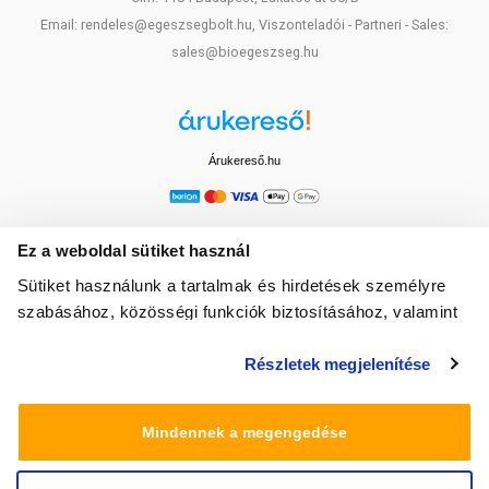
Email: rendeles@egeszsegbolt.hu, Viszonteladói - Partneri - Sales:
sales@bioegeszseg.hu
Árukereső.hu
Ez a weboldal sütiket használ
Sütiket használunk a tartalmak és hirdetések személyre
szabásához, közösségi funkciók biztosításához, valamint
weboldalforgalmunk elemzéséhez. Ezenkívül közösségi
Részletek megjelenítése
média-, hirdető- és elemező partnereinkkel megosztjuk az
Ön weboldalhasználatra vonatkozó adatait, akik
kombinálhatják az adatokat más olyan adatokkal,
Mindennek a megengedése
amelyeket Ön adott meg számukra vagy az Ön által
használt más szolgáltatásokból gyűjtöttek.