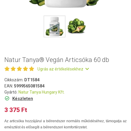
Natur Tanya® Vegán Articsóka 60 db
Ugrás az értékelésekhez
Cikkszám:
DT1584
EAN:
5999565081584
Gyártó:
Natur Tanya Hungary Kft.
Készleten
3 375 Ft
Az articsóka hozzájárul a bélrendszer normális működéséhez, támogatja az
emésztést és elősegíti a bélrendszeri komfortérzetet.