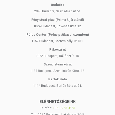
Budaörs
2040 Budaörs, Szabadság út 61.
Fény utcai piac (Príma kijáratánál)
1024 Budapest, Lövőház utca 12.
Pólus Center (Pólus patikával szemben)
1152 Budapest, Szentmihályi út 131.
Rákóczi út
1072 Budapest, Rákóczi út 10.
Szent István körút
1137 Budapest, Szent István Körút 18.
Bartók Béla
1114 Budapest, Bartók Béla út 71.
ELÉRHETŐSÉGEINK
Telefon:
+36-1-255-0555
Cím: 1184 Budapest, Lakatos út 36/B