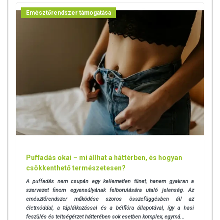
Emésztőrendszer támogatása
B6-vitamin (piridoxin)
0,7 mg (50%*)
1,4 mg (100%*)
*NRV: Felnőttek számára javasolt napi beviteli referenciaérték.
Laktóztartalom: < 0,1 g/100 g
TOVÁBBI TUDNIVALÓK
Tárolás: Száraz, hűvös helyen, gyermekek elől elzárva tartandó!
OGYÉI ny.sz: 25616/2021
100%-ban Magyar tulajdonú cég. A termék megvásárlásával magyar
munkahelyeket támogat!
Puffadás okai – mi állhat a háttérben, és hogyan
Az oldalunkon lévő adatokat folyamatosan frissítjük, törekszünk arra,
csökkenthető természetesen?
hogy naprakészek legyenek. Szeretnénk felhívni azonban a figyelmet,
hogy ennek ellenére a webshopon szereplő adatok (beleértve a
A puffadás nem csupán egy kellemetlen tünet, hanem gyakran a
szervezet finom egyensúlyának felborulására utaló jelenség. Az
termékfotókat, tápérték-, összetétel-, és allergén információkat is) csak
emésztőrendszer működése szoros összefüggésben áll az
tájékoztató jellegűek, a tényleges értékek eltérhetnek az élelmiszerek
életmóddal, a táplálkozással és a bélflóra állapotával, így a hasi
természetéből adódóan. A friss, aktuális információkat a termékek
feszülés és teltségérzet hátterében sok esetben komplex, egymá...