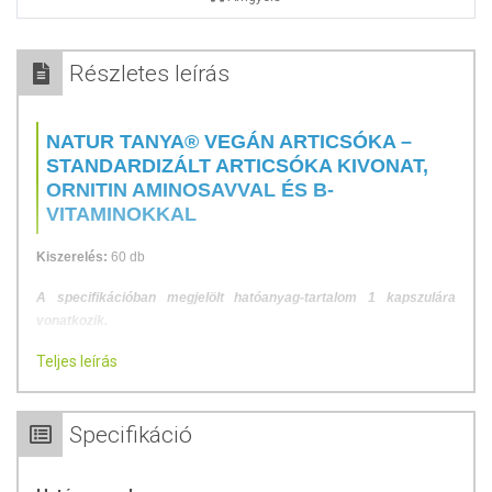
Részletes leírás
NATUR TANYA® VEGÁN ARTICSÓKA –
STANDARDIZÁLT ARTICSÓKA KIVONAT,
ORNITIN AMINOSAVVAL ÉS B-
VITAMINOKKAL
Kiszerelés:
60 db
A specifikációban megjelölt hatóanyag-tartalom 1 kapszulára
vonatkozik.
Teljes leírás
STANDARDIZÁLT ARTICSÓKA KIVONAT, ORNITIN AMINOSAVVAL
ÉS B-VITAMINOKKAL NÖVÉNYI KAPSZULÁBAN. AZ ARTICSÓKA
TÁMOGATJA AZ EMÉSZTÉSI FOLYAMATOKAT, HOZZÁJÁRUL A
Specifikáció
BÉLRENDSZERI KOMFORTÉRZETHEZ, ÉS ELŐSEGÍTI A
BÉLRENDSZER OPTIMÁLIS MŰKÖDÉSÉT. EMELLETT
FENNTARTJA AZ EGÉSZSÉGES MÁJMŰKÖDÉST, SERKENTI AZ