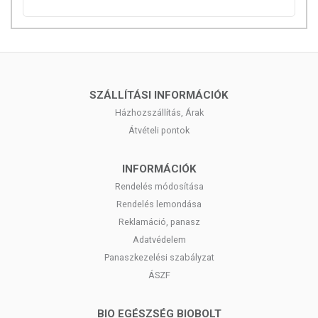
csomagolásán találják meg.
Az étrend-kiegészítők az érvényben levő európai uniós szabályozás
szerint élelmiszereknek minősülnek, amelyek a hagyományos étrend
kiegészítését szolgálják, és koncentrált formában tartalmaznak
tápanyagokat. Bár az étrend-kiegészítők kedvező élettani
SZÁLLÍTÁSI INFORMÁCIÓK
hatással rendelkezhetnek, amely egyénenként eltérő lehet, jelölésük,
Házhozszállítás, Árak
megjelenítésük, és reklámozásuk során nem engedélyezett a
Átvételi pontok
készítményeknek betegséget megelőző vagy gyógyító
hatást tulajdonítani.
INFORMÁCIÓK
A termék nem helyettesíti a kiegyensúlyozott, vegyes étrendet és az
Rendelés módosítása
egészséges életmódot!
A termék nem gyógyít betegségeket! A termék nem az orvosi kezelés
Rendelés lemondása
helyettesítésére alkalmas! Betegség esetén használatát beszélje meg
Reklamáció, panasz
kezelőorvosával. Az ajánlott napi fogyasztási mennyiséget ne lépje túl!
Adatvédelem
Ne szedje a készítményt, ha az összetevők bármelyikére érzékeny
Panaszkezelési szabályzat
vagy allergiás! Kisgyermektől elzárva tartandó!
ÁSZF
BIO EGÉSZSÉG BIOBOLT