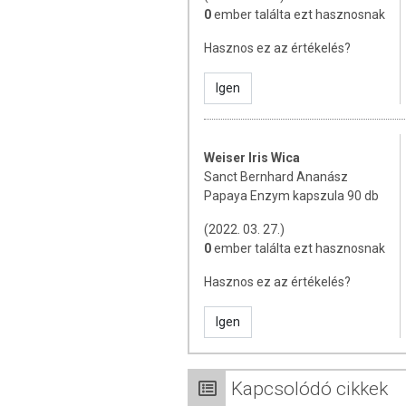
0
ember találta ezt hasznosnak
ADAGOLÁS
Hasznos ez az értékelés?
Adagolási javaslat:
Felnőtteknek napi 3 
túl az ajánlott napi mennyiséget!
Igen
ÖSSZETEVŐK
Weiser Iris Wica
Összetevők:
ananász por, papaya por, 
Sanct Bernhard Ananász
csomósodást gátló (zsírsavak magnézium
Papaya Enzym kapszula 90 db
Hatóanyagok a napi adagban (3 kapszul
(2022. 03. 27.)
Bromelain: 155 mg
0
ember találta ezt hasznosnak
Papain: 45 mg
Hasznos ez az értékelés?
C-vitamin: 281 mg (281% NRV)
*
NRV: napi beviteli referenciaérték felnő
Igen
TOVÁBBI TUDNIVALÓK
Kapcsolódó cikkek
Minőségét megőrzi:
Lásd a csomagoláson