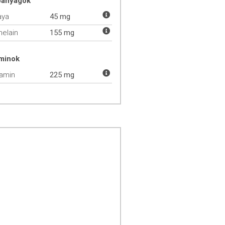
óanyagok
aya
45 mg
elain
155 mg
aminok
tamin
225 mg