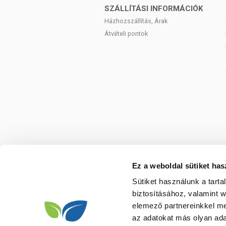
szedje a készítményt, ha az összetevők
SZÁLLÍTÁSI INFORMÁCIÓK
tartandó!
Házhozszállítás, Árak
Átvételi pontok
Ez a weboldal sütiket has
Sütiket használunk a tart
biztosításához, valamint 
elemező partnereinkkel me
az adatokat más olyan ad