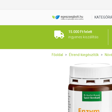
Sanct Bernhard Ananász Pap
KATEGÓRI
15.000 Ft felett
ingyenes kiszállítás
Főoldal
Étrend-kiegészítők
Növé