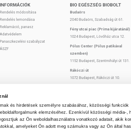
 bármelyikére érzékeny vagy allergiás! Kisgyermekektől elzárva
INFORMÁCIÓK
BIO EGÉSZSÉG BIOBOLT
Rendelés módosítása
Budaörs
Rendelés lemondása
2040 Budaörs, Szabadság út 61.
Reklamáció, panasz
Fény utcai piac (Príma kijáratánál)
Adatvédelem
1024 Budapest, Lövőház utca 12.
Panaszkezelési szabályzat
Pólus Center (Pólus patikával
ÁSZF
szemben)
1152 Budapest, Szentmihályi út 131.
Rákóczi út
1072 Budapest, Rákóczi út 10.
Szent István körút
1137 Budapest, Szent István Körút
znál
18.
almak és hirdetések személyre szabásához, közösségi funkciók
Bartók Béla
weboldalforgalmunk elemzéséhez. Ezenkívül közösségi média-, h
gosztjuk az Ön weboldalhasználatra vonatkozó adatait, akik ko
1114 Budapest, Bartók Béla út 71.
atokkal, amelyeket Ön adott meg számukra vagy az Ön által ha