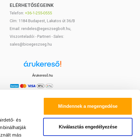
ELÉRHETŐSÉGEINK
Telefon:
+36-1-255-0555
Cím: 1184 Budapest, Lakatos út 36/B
Email: rendeles@egeszsegbolt.hu,
Viszonteladói - Partneri - Sales:
sales@bioegeszseg.hu
Árukereső.hu
Mindennek a megengedése
irdető- és
Kiválasztás engedélyezése
mbinálhatják
sznált más