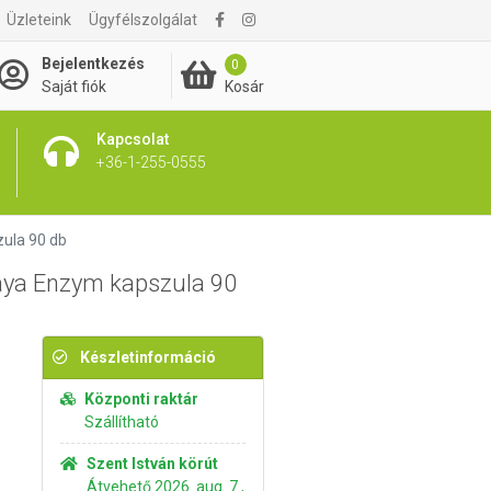
Üzleteink
Ügyfélszolgálat
5 195 Ft
Kosárba rakom
Bejelentkezés
0
Kosár
Saját fiók
Kapcsolat
+36-1-255-0555
ula 90 db
aya Enzym kapszula 90
Készletinformáció
Központi raktár
Szállítható
Szent István körút
Átvehető 2026. aug. 7.,