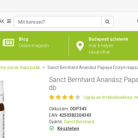
aya Enzym kapszula 90 db
ÁK
Keresés
Blog
Budapesti üzleteink
Online magazin
már 6 helyen
vásárolhat
nyi porok, kapszulák
Sanct Bernhard Ananász Papaya Enzym kapsz
Sanct Bernhard Ananász Pap
db
Ugrás az értékelésekhez
Cikkszám:
ODP343
EAN:
4250382204343
Gyártó:
Sanct Bernhard
Készleten