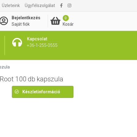
Üzleteink
Ügyfélszolgálat
4 095 Ft
Bejelentkezés
0
Kosár
Saját fiók
Kapcsolat
+36-1-255-0555
szula
 Root 100 db kapszula
Készletinformáció