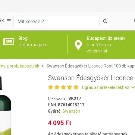
 Root 100 db kapszula
ÁK
Keresés
Blog
Budapesti üzleteink
Online magazin
már 6 helyen
vásárolhat
nyi porok, kapszulák
Swanson Édesgyökér Licorice Root 100 db kap
Swanson Édesgyökér Licorice
Ugrás az értékelésekhez
Cikkszám:
VK217
EAN:
87614015217
Gyártó:
Swanson
4 095 Ft
Az édesgyökérben található hatóanyagok