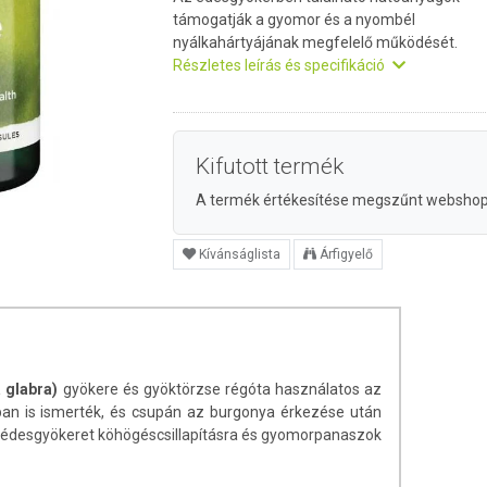
támogatják a gyomor és a nyombél
nyálkahártyájának megfelelő működését.
Részletes leírás és specifikáció
Kifutott termék
A termék értékesítése megszűnt websho
Kívánságlista
Árfigyelő
 glabra)
gyökere és gyöktörzse régóta használatos az
an is ismerték, és csupán az burgonya érkezése után
az édesgyökeret köhögéscsillapításra és gyomorpanaszok