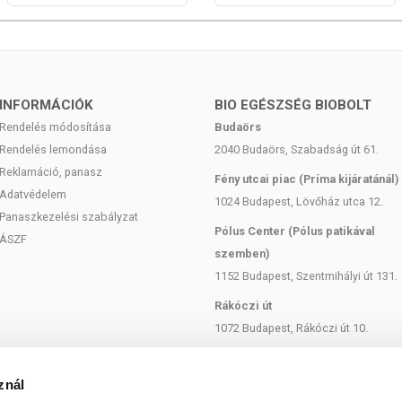
INFORMÁCIÓK
BIO EGÉSZSÉG BIOBOLT
Rendelés módosítása
Budaörs
Rendelés lemondása
2040 Budaörs, Szabadság út 61.
Reklamáció, panasz
Fény utcai piac (Príma kijáratánál)
Adatvédelem
1024 Budapest, Lövőház utca 12.
Panaszkezelési szabályzat
Pólus Center (Pólus patikával
ÁSZF
szemben)
1152 Budapest, Szentmihályi út 131.
Rákóczi út
1072 Budapest, Rákóczi út 10.
Szent István körút
1137 Budapest, Szent István Körút
znál