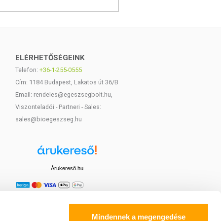
ELÉRHETŐSÉGEINK
Telefon:
+36-1-255-0555
Cím: 1184 Budapest, Lakatos út 36/B
Email: rendeles@egeszsegbolt.hu,
Viszonteladói - Partneri - Sales:
sales@bioegeszseg.hu
Árukereső.hu
Mindennek a megengedése