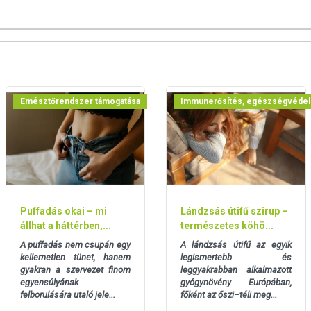
Emésztőrendszer támogatása
Immunerősítés, egészségvéde
Puffadás okai – mi
Lándzsás útifű szirup –
állhat a háttérben,...
természetes köhö...
A puffadás nem csupán egy
A lándzsás útifű az egyik
kellemetlen tünet, hanem
legismertebb és
gyakran a szervezet finom
leggyakrabban alkalmazott
egyensúlyának
gyógynövény Európában,
felborulására utaló jele...
főként az őszi–téli meg...