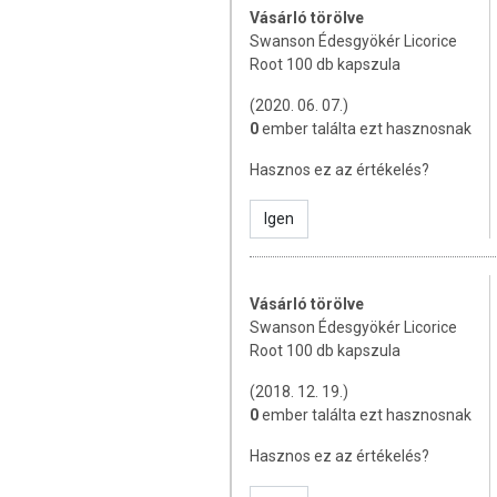
Vásárló törölve
Napi javasolt mennyiség:
1 kapszu
Swanson Édesgyökér Licorice
Root 100 db kapszula
Az étrend-kiegészítők az érvényben
minősülnek, amelyek a hagyományos 
(2020. 06. 07.)
tartalmaznak tápanyagokat. Bár
0
ember találta ezt hasznosnak
rendelkezhetnek, amely egyénenként 
során nem engedélyezett a készí
Hasznos ez az értékelés?
tulajdonítani.
Igen
A termék nem helyettesíti a kiegyen
termék nem gyógyít betegségeket! A
Betegség esetén használatát beszé
mennyiséget ne lépje túl! Ne szedje 
Vásárló törölve
allergiás! Kisgyermektől elzárva tart
Swanson Édesgyökér Licorice
Root 100 db kapszula
(2018. 12. 19.)
0
ember találta ezt hasznosnak
Hasznos ez az értékelés?