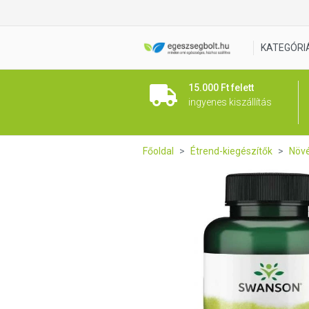
Swanson Édesgyökér Licorice
KATEGÓRI
15.000 Ft felett
ingyenes kiszállítás
Főoldal
Étrend-kiegészítők
Növé