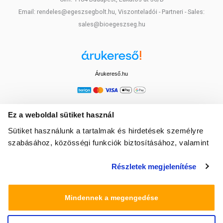
Email: rendeles@egeszsegbolt.hu, Viszonteladói - Partneri - Sales:
sales@bioegeszseg.hu
Árukereső.hu
Ez a weboldal sütiket használ
Sütiket használunk a tartalmak és hirdetések személyre
szabásához, közösségi funkciók biztosításához, valamint
weboldalforgalmunk elemzéséhez. Ezenkívül közösségi
Részletek megjelenítése
média-, hirdető- és elemező partnereinkkel megosztjuk az
Ön weboldalhasználatra vonatkozó adatait, akik
kombinálhatják az adatokat más olyan adatokkal,
Mindennek a megengedése
amelyeket Ön adott meg számukra vagy az Ön által
használt más szolgáltatásokból gyűjtöttek.