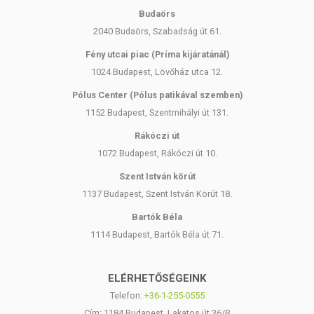
Budaörs
2040 Budaörs, Szabadság út 61.
Fény utcai piac (Príma kijáratánál)
1024 Budapest, Lövőház utca 12.
Pólus Center (Pólus patikával szemben)
1152 Budapest, Szentmihályi út 131.
Rákóczi út
1072 Budapest, Rákóczi út 10.
Szent István körút
1137 Budapest, Szent István Körút 18.
Bartók Béla
1114 Budapest, Bartók Béla út 71.
ELÉRHETŐSÉGEINK
Telefon:
+36-1-255-0555
Cím: 1184 Budapest, Lakatos út 36/B