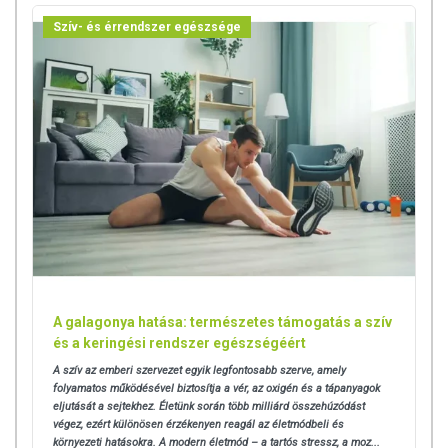
Szív- és érrendszer egészsége
A galagonya hatása: természetes támogatás a szív
és a keringési rendszer egészségéért
A szív az emberi szervezet egyik legfontosabb szerve, amely
folyamatos működésével biztosítja a vér, az oxigén és a tápanyagok
eljutását a sejtekhez. Életünk során több milliárd összehúzódást
végez, ezért különösen érzékenyen reagál az életmódbeli és
környezeti hatásokra.
A modern életmód – a tartós stressz, a moz...