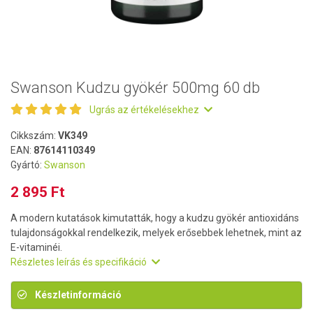
Swanson Kudzu gyökér 500mg 60 db
Ugrás az értékelésekhez
Cikkszám:
VK349
EAN:
87614110349
Gyártó:
Swanson
2 895 Ft
A modern kutatások kimutatták, hogy a kudzu gyökér antioxidáns
tulajdonságokkal rendelkezik, melyek erősebbek lehetnek, mint az
E-vitaminéi.
Részletes leírás és specifikáció
Készletinformáció