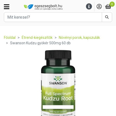
0
Kere
Főoldal
Étrend-kiegészítők
Növényi porok, kapszulák
Swanson Kudzu gyökér 500mg 60 db