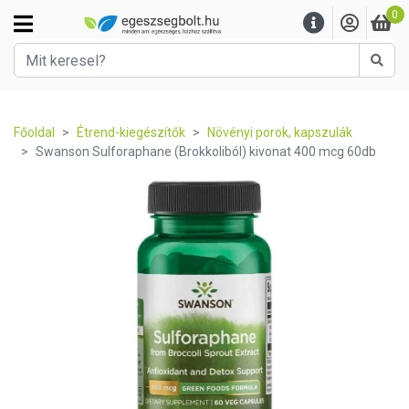
0
Kere
Főoldal
Étrend-kiegészítők
Növényi porok, kapszulák
Swanson Sulforaphane (Brokkoliból) kivonat 400 mcg 60db