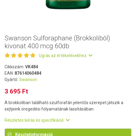
Swanson Sulforaphane (Brokkoliból)
kivonat 400 mcg 60db
Ugrás az értékelésekhez
Cikkszám:
VK484
EAN:
87614060484
Gyártó:
Swanson
3 695 Ft
A brokkoliban található szulforafán jelentős szerepet játszik a
sejtjeink öregedési folyamatának lassításában.
Részletes leírás és specifikáció
Készletinformáció