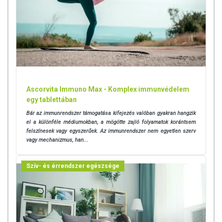
Ascorvita Immuno Max - Komplex immunvédelem
egy tablettában
Bár az immunrendszer támogatása kifejezés valóban gyakran hangzik
el a különféle médiumokban, a mögötte zajló folyamatok korántsem
felszínesek vagy egyszerűek. Az immunrendszer nem egyetlen szerv
vagy mechanizmus, han...
Szív- és érrendszer egészsége