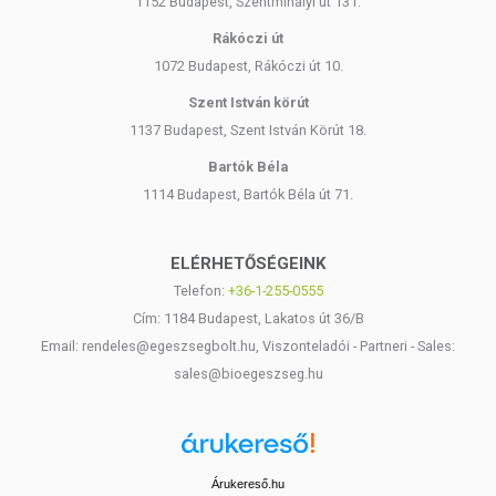
1152 Budapest, Szentmihályi út 131.
Rákóczi út
1072 Budapest, Rákóczi út 10.
Szent István körút
1137 Budapest, Szent István Körút 18.
Bartók Béla
1114 Budapest, Bartók Béla út 71.
ELÉRHETŐSÉGEINK
Telefon:
+36-1-255-0555
Cím: 1184 Budapest, Lakatos út 36/B
Email: rendeles@egeszsegbolt.hu, Viszonteladói - Partneri - Sales:
sales@bioegeszseg.hu
Árukereső.hu