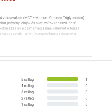
cú zsírsavakból (MCT = Medium Chained Triglycerides)
kat (növényi olajok és állati zsírok) hosszú láncú
 kókuszzsír és a pálmamag zsírja, valamint a tejzsír
ncú zsírsavak mellett közepes-láncú zsírsavak is
éséhez nincs szükség epesavra, így gyorsabban
ketontestek formájában az agy számára.
yek közül a kapril- és a kaprinsav a legtöbb ketontestet
. Termékünk ezért kizárólag kapril- és kaprinsavat
5 csillag
1
4 csillag
0
3 csillag
0
2 csillag
0
1 csillag
0
eset