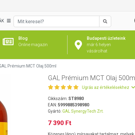
l
ÁK
Keresés
Blog
Budapesti üzleteink
Online magazin
már 6 helyen
vásárolhat
GAL Prémium MCT Olaj 500ml
GAL Prémium MCT Olaj 500m
Ugrás az értékelésekhez
Cikkszám:
ST8980
EAN:
5999885398980
Gyártó:
GAL SynergyTech Zrt.
7 390 Ft
Közepes láncú zsírsavakat tartalmaz, melyek