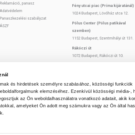
Reklamáció, panasz
változatává és más ketontestekké alakulnak, amelyek
Fény utcai piac (Príma kijáratánál)
y számára, mint a glükóz.
Adatvédelem
1024 Budapest, Lövőház utca 12.
Panaszkezelési szabályzat
laurinsavat tartalmaz, az agy számára hasznos
Pólus Center (Pólus patikával
ÁSZF
cú zsírsavból csak alig, ahogy a vaj sem. Az MCT-olaj
szemben)
almaz.
1152 Budapest, Szentmihályi út 131.
%-a) ráadásul a kaprilsav, amely a leghatékonyabb az
Rákóczi út
rmelésben.
1072 Budapest, Rákóczi út 10.
rsav antibakteriális, gombaellenes és antivirális
Szent István körút
csökkentő és anyagcserét gyorsító hatása is van.
1137 Budapest, Szent István Körút
znál
 és időszakos böjtölők számára készült, de bárki
18.
almak és hirdetések személyre szabásához, közösségi funkciók
Bartók Béla
weboldalforgalmunk elemzéséhez. Ezenkívül közösségi média-, h
fenntartható gazdaságból származó pálmaolajból és
1114 Budapest, Bartók Béla út 71.
gosztjuk az Ön weboldalhasználatra vonatkozó adatait, akik ko
cú zsírsavakat tartalmaz. Az RSPO minősítés fontos
atokkal, amelyeket Ön adott meg számukra vagy az Ön által ha
setében, mivel az ezzel nem rendelkezők előállítása
k.
tulásához vezet.
-komplexszel (kevert tokoferolokkal) dúsítottuk a