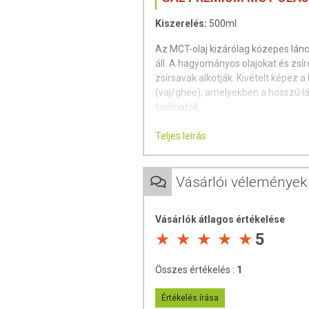
Kiszerelés:
500ml
Az MCT-olaj kizárólag közepes lán
áll. A hagyományos olajokat és zsíro
zsírsavak alkotják. Kivételt képez a
(vaj/ghee), amelyekben a hosszú lá
találhatók.
A közepes láncú zsírsavak emészt
Teljes leírás
energiát biztosítanak, különösen 
Háromféle ilyen zsírsav ismert, mel
Vásárlói vélemények
termeli, míg a laurinsav kevesebbet
tartalmaz.
Vásárlók átlagos értékelése
- kapronsav (C6)
5
- kaprilsav (C8)
Összes értékelés :
1
- kaprinsav (C10)
Értékelés írása
- laurinsav (C12) – ez a különleges 