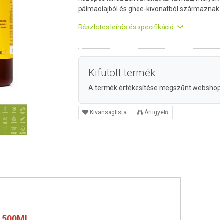
pálmaolajból és ghee-kivonatból származnak
Részletes leírás és specifikáció
Kifutott termék
A termék értékesítése megszűnt websho
Kívánságlista
Árfigyelő
 500ML