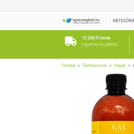
GAL Prémium MCT Olaj 500m
KATEGÓRI
15.000 Ft felett
ingyenes kiszállítás
Főoldal
Élelmiszerek
Olajok