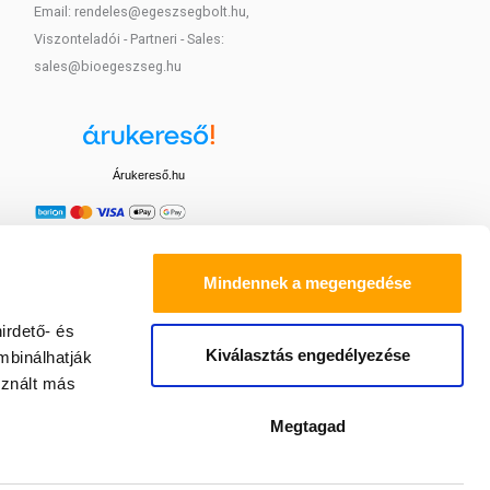
Email: rendeles@egeszsegbolt.hu,
Viszonteladói - Partneri - Sales:
sales@bioegeszseg.hu
Árukereső.hu
Mindennek a megengedése
irdető- és
Kiválasztás engedélyezése
mbinálhatják
sznált más
Megtagad