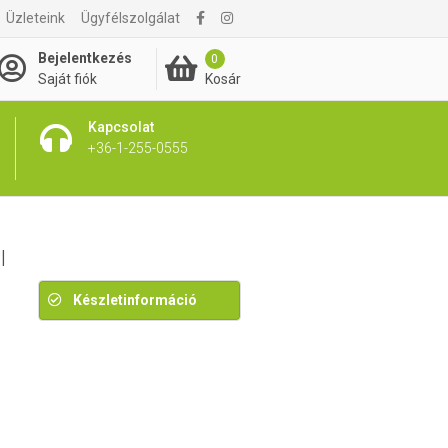
Üzleteink
Ügyfélszolgálat
7 390 Ft
Bejelentkezés
0
Kosár
Saját fiók
Kapcsolat
+36-1-255-0555
l
Készletinformáció