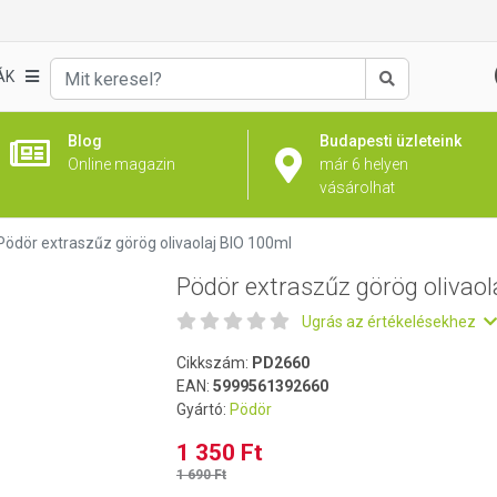
olaj BIO 100ml
ÁK
Keresés
Blog
Budapesti üzleteink
Online magazin
már 6 helyen
vásárolhat
Pödör extraszűz görög olivaolaj BIO 100ml
Pödör extraszűz görög olivaol
Ugrás az értékelésekhez
Cikkszám:
PD2660
EAN:
5999561392660
Gyártó:
Pödör
1 350 Ft
1 690 Ft