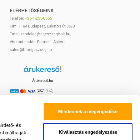
ELÉRHETŐSÉGEINK
Telefon:
+36-1-255-0555
Cím: 1184 Budapest, Lakatos út 36/B
Email: rendeles@egeszsegbolt.hu,
Viszonteladói - Partneri - Sales:
sales@bioegeszseg.hu
Árukereső.hu
Mindennek a megengedése
irdető- és
Kiválasztás engedélyezése
mbinálhatják