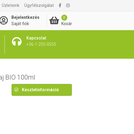
1 350 Ft
Üzleteink
Ügyfélszolgálat
1 690 Ft
Bejelentkezés
0
Kosár
Saját fiók
Kapcsolat
+36-1-255-0555
aj BIO 100ml
Készletinformáció