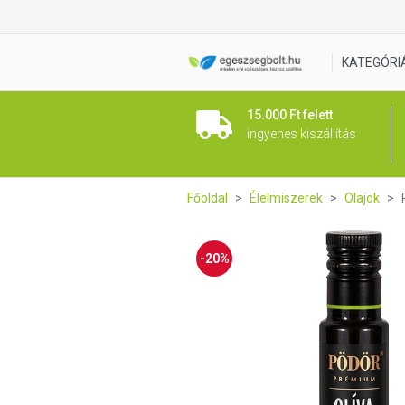
Pödör extraszűz görög oliva
KATEGÓRI
15.000 Ft felett
ingyenes kiszállítás
Főoldal
Élelmiszerek
Olajok
-20%