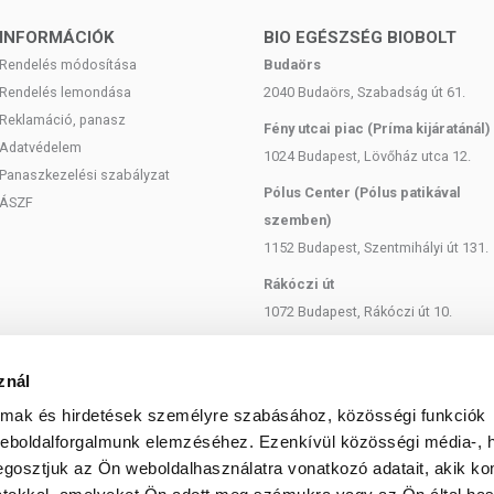
 hozzájárulhat a 2-es típusú diabétesz, a túlsúly és a
ntéséhez. Emellett a polifenolok gátolják az oxidációs
INFORMÁCIÓK
BIO EGÉSZSÉG BIOBOLT
Rendelés módosítása
Budaörs
g antioxidáns E-vitaminban. Száz grammonként 12
Rendelés lemondása
2040 Budaörs, Szabadság út 61.
, így az extra szűz olívaolaj az egyik legfontosabb
Reklamáció, panasz
Fény utcai piac (Príma kijáratánál)
ínálja. Az E-vitamin megköti a szabad gyököket, védve a
Adatvédelem
1024 Budapest, Lövőház utca 12.
Panaszkezelési szabályzat
Pólus Center (Pólus patikával
ÁSZF
szemben)
szakácsok kedvence. Ha olyan minőségű, mint a Pödör
 a tökéletes ízélményt. Ezt a hidegen sajtolt olajat
1152 Budapest, Szentmihályi út 131.
asszikusan salátákban és öntetekben, de levesek és
Rákóczi út
lívaolajat nem szabad magas hőmérsékleten melegíteni,
1072 Budapest, Rákóczi út 10.
z egészségre kedvező tápanyagait. Ezért az extra szűz
 mint más olajok.
Szent István körút
1137 Budapest, Szent István Körút
znál
, napfénytől védett helyen 14-18 hónapig tárolható.
18.
almak és hirdetések személyre szabásához, közösségi funkciók
omagoláson található.
Bartók Béla
weboldalforgalmunk elemzéséhez. Ezenkívül közösségi média-, h
 3-4 hónapon belül felhasználni, hogy az értékes
1114 Budapest, Bartók Béla út 71.
gosztjuk az Ön weboldalhasználatra vonatkozó adatait, akik ko
inőségüket.