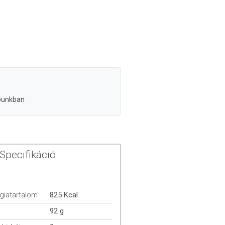
punkban
Specifikáció
giatartalom
825 Kcal
92 g