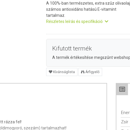
A 100%-ban természetes, extra szűz olívaolaj
számos antioxidáns hatású E-vitamint
tartalmaz.
Részletes leírás és specifikáció
Kifutott termék
A termék értékesítése megszűnt websho
Kívánságlista
Árfigyelő
Ener
Zsír
tt rázza fel!
öldimogyoró, szezám) tartalmazhat!