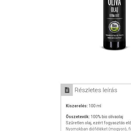
Részletes leírás
Kiszerelés:
100 ml
Összetevők:
100% bio olívaolaj
Szűretlen olaj, ezért fogyasztás elő
Nyomokban dióféléket (mogyoró, f