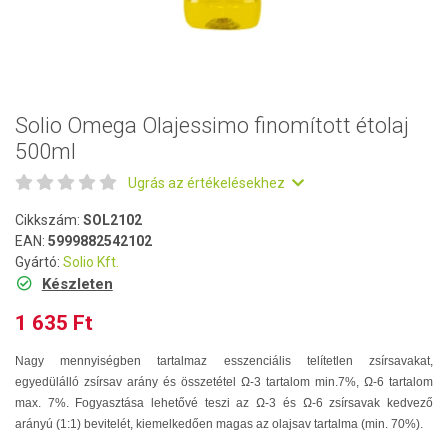
Solio Omega Olajessimo finomított étolaj
500ml
Ugrás az értékelésekhez
Cikkszám:
SOL2102
EAN:
5999882542102
Gyártó:
Solio Kft.
Készleten
1 635 Ft
Nagy mennyiségben tartalmaz esszenciális telítetlen zsírsavakat,
egyedülálló zsírsav arány és összetétel Ω-3 tartalom min.7%, Ω-6 tartalom
max. 7%. Fogyasztása lehetővé teszi az Ω-3 és Ω-6 zsírsavak kedvező
arányú (1:1) bevitelét, kiemelkedően magas az olajsav tartalma (min. 70%).