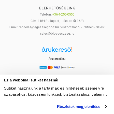
ELÉRHETŐSÉGEINK
Telefon:
+36-1-255-0555
Cím: 1184 Budapest, Lakatos út 36/B
Email: rendeles@egeszsegbolt.hu, Viszonteladói - Partneri - Sales:
sales@bioegeszseg.hu
Árukereső.hu
Ez a weboldal sütiket használ
Sütiket használunk a tartalmak és hirdetések személyre
szabásához, közösségi funkciók biztosításához, valamint
weboldalforgalmunk elemzéséhez. Ezenkívül közösségi
Részletek megjelenítése
média-, hirdető- és elemező partnereinkkel megosztjuk az
Ön weboldalhasználatra vonatkozó adatait, akik