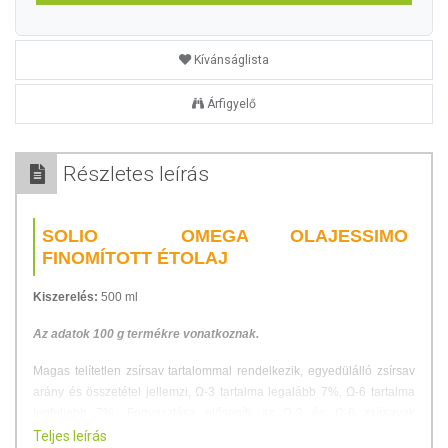
Kívánságlista
Árfigyelő
Részletes leírás
SOLIO OMEGA OLAJESSIMO
FINOMÍTOTT ÉTOLAJ
Kiszerelés:
500 ml
Az adatok 100 g termékre vonatkoznak.
Magas telítetlen zsírsav tartalommal rendelkezik, egyedülálló zsírsav
arány és összetétel jellemzi, Ω-3 tartalma legalább 7%, Ω-6 tartalma
legfeljebb 7%. Fogyasztása elősegíti az Ω-3 és Ω-6 zsírsavak
optimális arányú (1:1) bevitelét, kiemelkedően magas az olajsav
Teljes leírás