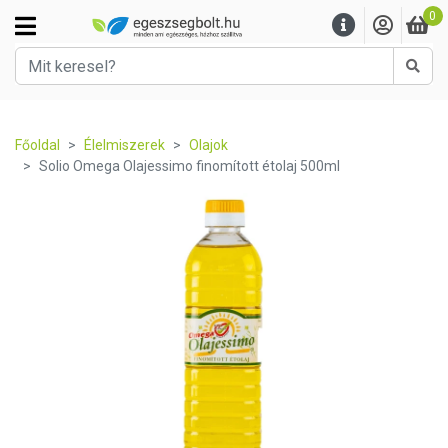
0
Kere
Főoldal
Élelmiszerek
Olajok
Solio Omega Olajessimo finomított étolaj 500ml