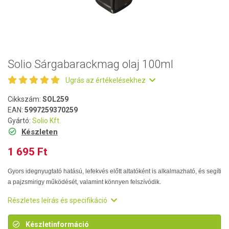
Solio Sárgabarackmag olaj 100ml
Ugrás az értékelésekhez
Cikkszám:
SOL259
EAN:
5997259370259
Gyártó:
Solio Kft.
Készleten
1 695 Ft
Gyors idegnyugtató hatású, lefekvés előtt altatóként is alkalmazható, és segíti
a pajzsmirigy működését, valamint könnyen felszívódik.
Részletes leírás és specifikáció
Készletinformáció