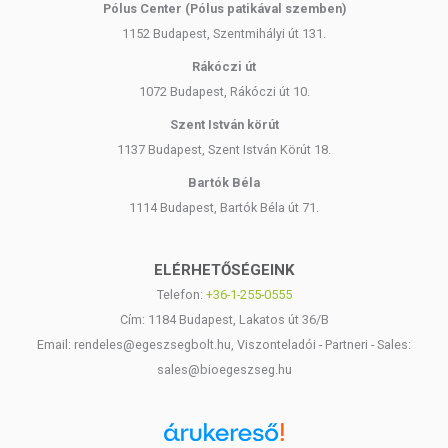
Pólus Center (Pólus patikával szemben)
1152 Budapest, Szentmihályi út 131.
Rákóczi út
1072 Budapest, Rákóczi út 10.
Szent István körút
1137 Budapest, Szent István Körút 18.
Bartók Béla
1114 Budapest, Bartók Béla út 71.
ELÉRHETŐSÉGEINK
Telefon:
+36-1-255-0555
Cím: 1184 Budapest, Lakatos út 36/B
Email: rendeles@egeszsegbolt.hu, Viszonteladói - Partneri - Sales:
sales@bioegeszseg.hu