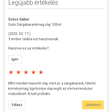
Legújabb értékelés
Szücs Gábor
Solio Sárgabarackmag olaj 100ml
(2025. 02. 17.)
1
ember találta ezt hasznosnak
Hasznos ez az értékelés?
Igen
MInt minden hasonló olaj, mint pl. a sárgabarack, fekete
köménymag, ligetszépe olaj segíti az immunrendszer
működését. Ki kell próbálni.
Válasz
Jelentem