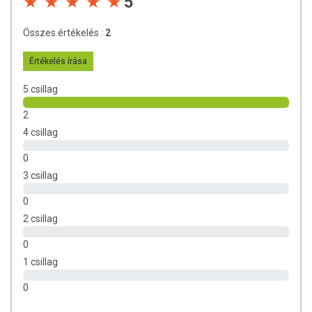
5
tápanyagokat. Bár az étrend-kiegészítők kedvező élettani hatással
rendelkezhetnek, amely egyénenként eltérő lehet, jelölésük,
Összes értékelés :
2
megjelenítésük, és reklámozásuk során nem engedélyezett a
készítményeknek betegséget megelőző vagy gyógyító hatást
Értékelés írása
tulajdonítani.
5 csillag
A termék nem helyettesíti a kiegyensúlyozott, vegyes étrendet és az
egészséges életmódot! A termék nem gyógyít betegségeket! A termék
2
nem az orvosi kezelés helyettesítésére alkalmas! Betegség esetén
4 csillag
használatát beszélje meg kezelőorvosával. Az ajánlott napi
fogyasztási mennyiséget ne lépje túl! Ne szedje a készítményt, ha az
0
összetevők bármelyikére érzékeny vagy allergiás! Kisgyermektől
3 csillag
elzárva tartandó!
0
2 csillag
0
1 csillag
0