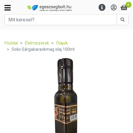
0
Kere
Főoldal
Élelmiszerek
Olajok
Solio Sárgabarackmag olaj 100ml