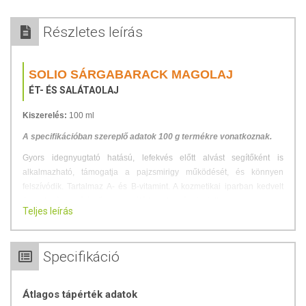
Részletes leírás
SOLIO SÁRGABARACK MAGOLAJ
ÉT- ÉS SALÁTAOLAJ
Kiszerelés:
100 ml
A specifikációban szereplő adatok 100 g termékre vonatkoznak.
Gyors idegnyugtató hatású, lefekvés előtt alvást segítőként is
alkalmazható, támogatja a pajzsmirigy működését, és könnyen
felszívódik. Tartalmaz A- és B-vitamint. A kozmetikai iparban kedvelt
összetevő a kiváló bőrregeneráló tulajdonságai miatt.
Teljes leírás
Átlagos tápérték 100g termékben:
Energia tartalom: 3700 Kj (900 kcal)
Specifikáció
Zsír: 100 g
Telített zsírsav: 6 g
Egyszeresen telítetlen: 70 g
Átlagos tápérték adatok
Többszörösen telítetlen: 24 g