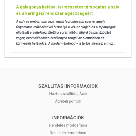
A galagonya hatása: természetes támogatás a szív
és a keringési rendszer egészségéért
A szív az emberi szervezet egyik legfontosabb szerve, amely
folyamatos működésével biztosítja a vér, az oxigén és a tápanyagok
eljutását a sejtekhez. Életünk során több milliárd összehúzódást
végez, ezért különösen érzékenyen reagál az életmódbeli és
környezeti hatásokra.
A modern életmód – a tartós stressz, a moz...
SZÁLLÍTÁSI INFORMÁCIÓK
Házhozszállítás, Árak
Átvételi pontok
INFORMÁCIÓK
Rendelés módosítása
Rendelés lemondása