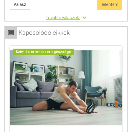
Válasz
Jelentem
További válaszok
Kapcsolódó cikkek
Szív- és érrendszer egészsége