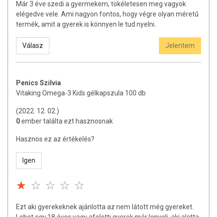
Már 3 éve szedi a gyermekem, tökéletesen meg vagyok
Összetevők:
halolaj, zselatin kapszula héj, nedvesítőszer:
elégedve vele. Ami nagyon fontos, hogy végre olyan méretű
glicerin, tisztított víz, természetes citromolaj, antioxidáns: DI-
termék, amit a gyerek is könnyen le tud nyelni.
alfa-tokoferil-acetát.
Válasz
Jelentem
OGYÉI nyilvántartási szám:
24993/2020
Tárolás:
Száraz, hűvös helyen tárolandó!
Minőségét megőrzi:
a csomagoláson / terméken
Penics Szilvia
feltüntetett időpontig.
Vitaking Omega-3 Kids gélkapszula 100 db
Forgalmazó:
Vitaking Kft.
(2022. 12. 02.)
Az étrend-kiegészítők az érvényben lévő európai uniós
0
ember találta ezt hasznosnak
szabályozás szerint élelmiszereknek minősülnek, amelyek a
hagyományos étrend kiegészítését szolgálják, és koncentrált
Hasznos ez az értékelés?
formában tartalmaznak tápanyagokat. Bár az étrend-
kiegészítők kedvező élettani hatással rendelkezhetnek, amely
Igen
egyénenként eltérő lehet, jelölésük, megjelenítésük és
reklámozásuk során nem engedélyezett a készítményeknek
betegséget megelőző vagy gyógyító hatást tulajdonítani.
A termék nem helyettesíti a kiegyensúlyozott, változatos
Ezt aki gyerekeknek ajánlotta az nem látott még gyereket.
étrendet és az egészséges életmódot! A termék nem gyógyít