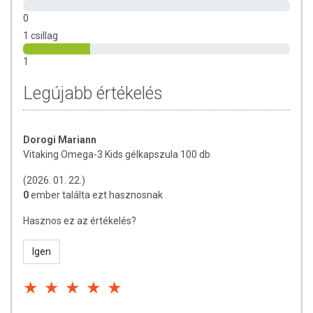
található omega-3 zsírsavak erősítik az immunrendszert,
javítják a látást és az agyi funkciókat, továbbá pozitív
0
hatással vannak a szívműködésre és a vérkeringésre.
1 csillag
Termékünk 2 éves kortól adható a gyermekeknek. Kellemes,
1
eper illatú, így a gyerekek szívesen fogyasztják.
Legújabb értékelés
A termékben található
omega-3 zsírsav
két másik
zsírsavból – EPA-ból és DHA-ból – áll:
Az EPA és a DHA hozzájárulhat a szív megfelelő
Dorogi Mariann
működéséhez – a kedvező hatás napi 250 mg EPA és
Vitaking Omega-3 Kids gélkapszula 100 db
DHA bevitelével érhető el.
(2026. 01. 22.)
A DHA (dokozahexaénsav) hozzájárulhat a normál
0
ember találta ezt hasznosnak
agyműködés fenntartásához – a kedvező hatás napi
250 mg DHA bevitelével érhető el.
Hasznos ez az értékelés?
Továbbá hozzájárulhat a normál látás megőrzéséhez
– a kedvező hatás napi 250 mg DHA bevitelével
Igen
érhető el.
Javasolt napi mennyiség:
2 db gélkapszula étkezés
közben.