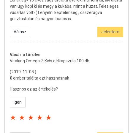
Lehet egy 18 éves vagy afeletti gyerek már lenyeli, aki alatta
betegségeket! A termék nem az orvosi kezelés helyettesítésére
van úgy köpi ki és megy a kukába, mint a húzat. Felesleges
alkalmas! Betegség esetén használatát konzultálja
vásárlás volt:-( Lenyelni képtelenség , összerágva
kezelőorvosával. Az ajánlott napi fogyasztási mennyiséget ne
gusztustalan és nagyon büdös is.
lépje túl! Ne szedje a készítményt, ha az összetevők
bármelyikére érzékeny vagy allergiás! Kisgyermekektől elzárva
Válasz
Jelentem
tartandó!
Vásárló törölve
Vitaking Omega-3 Kids gélkapszula 100 db
(2019. 11. 08.)
0
ember találta ezt hasznosnak
Hasznos ez az értékelés?
Igen