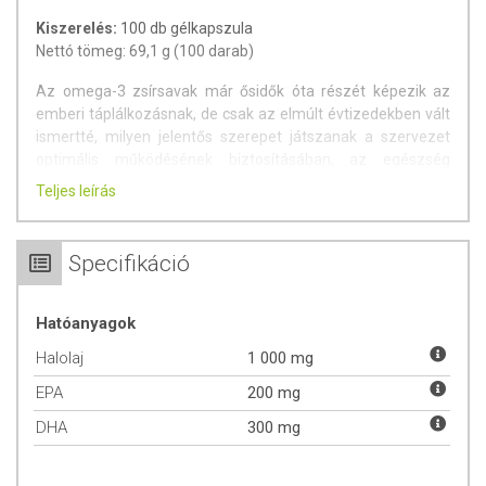
Kiszerelés:
100 db gélkapszula
Nettó tömeg: 69,1 g (100 darab)
Az omega-3 zsírsavak már ősidők óta részét képezik az
emberi táplálkozásnak, de csak az elmúlt évtizedekben vált
ismertté, milyen jelentős szerepet játszanak a szervezet
optimális működésének biztosításában, az egészség
megőrzésében, valamint a betegségek kezelésében.
Teljes leírás
Omega-3 zsírsavak megtalálhatók növényi olajokban,
magvakban, szójában, de a hal is természetes forrása
Specifikáció
ezeknek a zsírsavaknak. Ezek a telítetlen zsírsavak
csökkentik a szérum trigliceridszintet, gátolják a
vérrögképződést, javítják az érrendszer működését és
Hatóanyagok
megelőzik a ritmuszavarok kialakulását. Mindezek
Halolaj
1 000 mg
együttesen hozzájárulnak a halálozások számának
csökkenéséhez.
EPA
200 mg
Az Omega-3 előnyös hatásai
DHA
300 mg
Az omega-3 zsírsavaknak kedvező táplálkozási hatásai
vannak, az aktív életmódot folytatók gyakran fogyasztanak