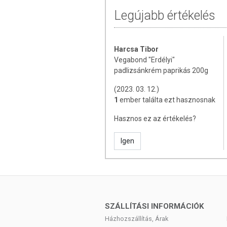
során nem engedélyezett a készí
Legújabb értékelés
tulajdonítani.
A termék nem helyettesíti a változa
életmódot! A termék nem gyógyít b
Harcsa Tibor
helyettesítésére! Betegség esetén h
Vegabond "Erdélyi"
fogyasztási mennyiséget ne hala
padlizsánkrém paprikás 200g
bármelyikére érzékeny vagy allergiás
(2023. 03. 12.)
1
ember találta ezt hasznosnak
Hasznos ez az értékelés?
Igen
SZÁLLÍTÁSI INFORMÁCIÓK
Házhozszállítás, Árak