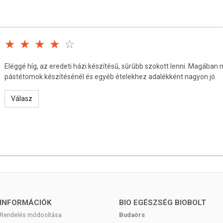
tményeknek betegséget megelőző vagy gyógyító hatást
tos és kiegyensúlyozott étrendet, valamint az egészséges
etegségeket! A termék nem alkalmas az orvosi kezelés
asználatát konzultálja kezelőorvosával. Az ajánlott napi
dja meg! Ne szedje a készítményt, ha az összetevők
Eléggé híg, az eredeti házi készítésũ, sũrũbb szokott lenni. Magában
! Kisgyermekektől elzárva tárolandó!
pástétomok készítésénél és egyéb ételekhez adalékként nagyon jó.
Válasz
INFORMÁCIÓK
BIO EGÉSZSÉG BIOBOLT
Rendelés módosítása
Budaörs