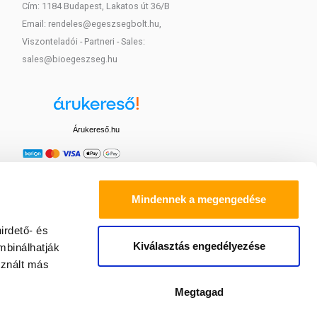
Cím: 1184 Budapest, Lakatos út 36/B
Email: rendeles@egeszsegbolt.hu,
Viszonteladói - Partneri - Sales:
sales@bioegeszseg.hu
Árukereső.hu
Mindennek a megengedése
irdető- és
Kiválasztás engedélyezése
mbinálhatják
sznált más
Megtagad