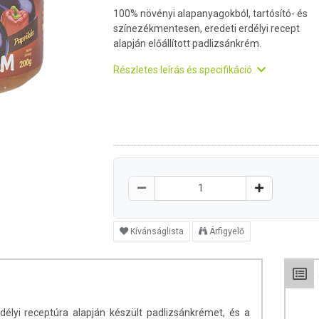
100% növényi alapanyagokból, tartósító- és
színezékmentesen, eredeti erdélyi recept
alapján előállított padlizsánkrém.
Részletes leírás és specifikáció
Kívánságlista
Árfigyelő
élyi receptúra alapján készült padlizsánkrémet, és a