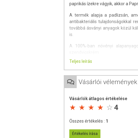
paprikás ízekre vágyik, akkor a Pap
A termék alapja a padlizsán, ame
antibakteriális tulajdonságokkal r
továbbá ásványi anyagok közül kál
is.
A 100%-ban növényi alapanyagokb
szendvicskrém.
Teljes leírás
Összetevők:
padlizsán (31%), pr
paradicsomsűrítmény, tengeri só, f
Vásárlói vélemények
Nettó tömeg:
200g / üveg
Származási hely:
Magyarország
Vásárlók átlagos értékelése
Forgalmazza:
Biopont Kft.
4
Az étrend-kiegészítők a jelenleg ha
Összes értékelés :
1
minősülnek, amelyek a hagyomán
tartalmaznak tápanyagokat. Bár
Értékelés írása
rendelkezhetnek, mely egyénenként 