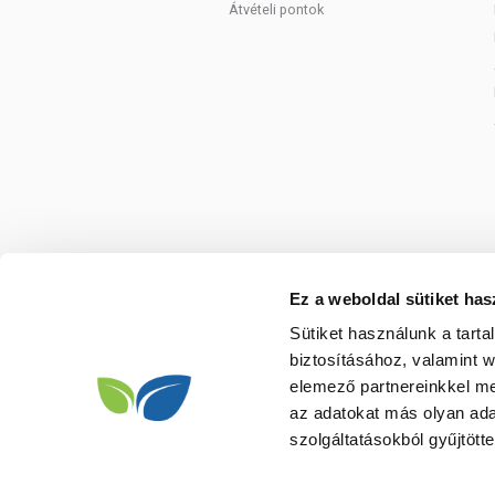
Átvételi pontok
Ez a weboldal sütiket has
Sütiket használunk a tart
biztosításához, valamint 
elemező partnereinkkel me
az adatokat más olyan ad
szolgáltatásokból gyűjtötte