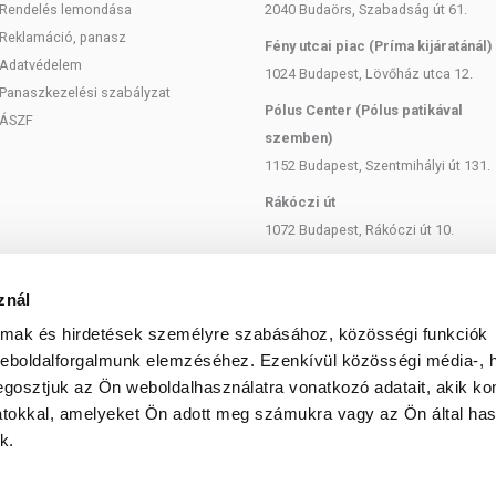
Rendelés lemondása
2040 Budaörs, Szabadság út 61.
Reklamáció, panasz
Fény utcai piac (Príma kijáratánál)
Adatvédelem
1024 Budapest, Lövőház utca 12.
Panaszkezelési szabályzat
Pólus Center (Pólus patikával
ÁSZF
szemben)
1152 Budapest, Szentmihályi út 131.
Rákóczi út
1072 Budapest, Rákóczi út 10.
Szent István körút
1137 Budapest, Szent István Körút
znál
18.
almak és hirdetések személyre szabásához, közösségi funkciók
Bartók Béla
weboldalforgalmunk elemzéséhez. Ezenkívül közösségi média-, h
1114 Budapest, Bartók Béla út 71.
gosztjuk az Ön weboldalhasználatra vonatkozó adatait, akik ko
atokkal, amelyeket Ön adott meg számukra vagy az Ön által ha
k.