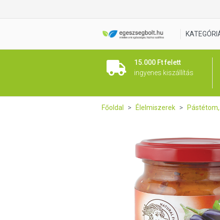
Vegabond "Erdélyi" padlizsá
KATEGÓRI
15.000 Ft felett
ingyenes kiszállítás
Főoldal
Élelmiszerek
Pástétom, 