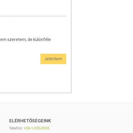
 nem szeretem, de különféle
Jelentem
ELÉRHETŐSÉGEINK
Telefon:
+36-1-255-0555