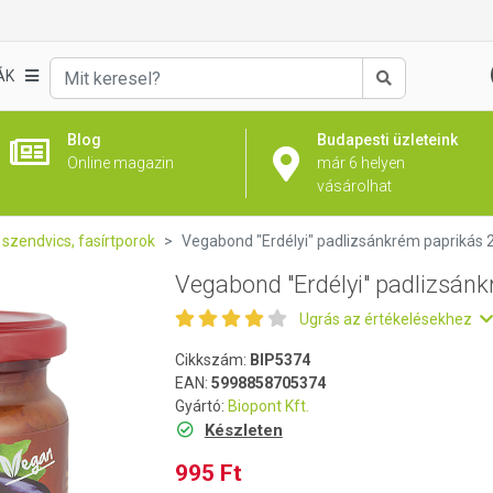
nkrém paprikás 200g
ÁK
Keresés
Blog
Budapesti üzleteink
Online magazin
már 6 helyen
vásárolhat
szendvics, fasírtporok
Vegabond "Erdélyi" padlizsánkrém paprikás 
Vegabond "Erdélyi" padlizsán
Ugrás az értékelésekhez
Cikkszám:
BIP5374
EAN:
5998858705374
Gyártó:
Biopont Kft.
Készleten
995 Ft