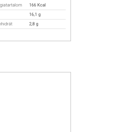
giatartalom
166 Kcal
16,1 g
hidrát
2,8 g