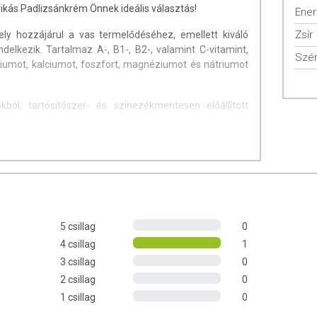
rikás Padlizsánkrém Önnek ideális választás!
Ener
Zsír
ly hozzájárul a vas termelődéséhez, emellett kiváló
endelkezik. Tartalmaz A-, B1-, B2-, valamint C-vitamint,
Szén
iumot, kalciumot, foszfort, magnéziumot és nátriumot
ól, tartósítószer- és színezékmentesen előállított
itaminpaprika (31%), napraforgóolaj, vöröshagyma,
űszerek (feketebors, babérlevél).
5 csillag
0
4 csillag
1
3 csillag
0
tályos európai uniós szabályozás szerint élelmiszereknek
2 csillag
0
yos étrendet kiegészítik, és koncentrált formában
 az étrend-kiegészítők kedvező élettani hatással
1 csillag
0
eltérő lehet, jelölésük, megjelenítésük és reklámozásuk