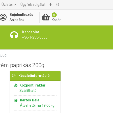
Üzleteink
Ügyfélszolgálat
995 Ft
Kosárba rakom
Bejelentkezés
0
Kosár
Saját fiók
Kapcsolat
+36-1-255-0555
200g
krém paprikás 200g
Készletinformáció
Központi raktár
Szállítható
Bartók Béla
Átvehető ma 19:00-ig