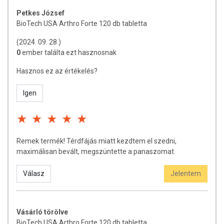
megjelenítésük, és reklámozásuk során nem engedélyezett a
Petkes József
készítményeknek betegséget megelőző vagy gyógyító
BioTech USA Arthro Forte 120 db tabletta
hatást tulajdonítani.
(2024. 09. 28.)
A termék nem helyettesíti a változatos, kiegyensúlyozott étrendet és az
0
ember találta ezt hasznosnak
egészséges életmódot!
A termék nem gyógyít betegségeket! A termék nem az orvosi kezelés
Hasznos ez az értékelés?
helyettesítésére alkalmas! Betegség esetén használatát konzultálja
kezelőorvosával. Az ajánlott napi fogyasztási mennyiséget ne lépje túl!
Igen
Ne szedje a készítményt, ha az összetevők bármelyikére érzékeny
vagy allergiás! Kisgyermekektől elzárva tartandó!
Remek termék! Térdfájás miatt kezdtem el szedni,
maximálisan bevált, megszüntette a panaszomat.
Válasz
Jelentem
Vásárló törölve
BioTech USA Arthro Forte 120 db tabletta