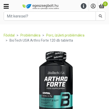
0
Kere
Főoldal
Problémákra
Porc, ízületi problémákra
BioTech USA Arthro Forte 120 db tabletta