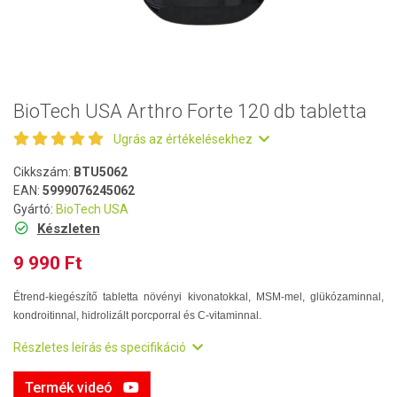
BioTech USA Arthro Forte 120 db tabletta
Ugrás az értékelésekhez
Cikkszám:
BTU5062
EAN:
5999076245062
Gyártó:
BioTech USA
Készleten
9 990 Ft
Étrend-kiegészítő tabletta növényi kivonatokkal, MSM-mel, glükózaminnal,
kondroitinnal, hidrolizált porcporral és C-vitaminnal.
Részletes leírás és specifikáció
Termék videó