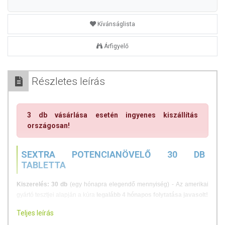
Kívánságlista
Árfigyelő
Részletes leírás
3 db vásárlása esetén ingyenes kiszállítás
országosan!
SEXTRA POTENCIANÖVELŐ 30 DB
TABLETTA
Kiszerelés: 30 db
(egy hónapra elegendő mennyiség) - Az amerikai
gyártó tesztjei alapján a kúra
legalább 4 hónapos folytatása javasolt!
Teljes leírás
A SEXTRA egy kizárólag gyógynövényeket tartalmazó étrend-
kiegészítő tabletta, melyet férfiak számára fejlesztettek ki. A SEXTRÁT