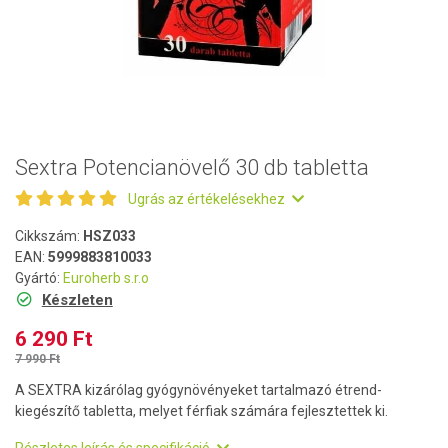
Sextra Potencianövelő 30 db tabletta
Ugrás az értékelésekhez
Cikkszám:
HSZ033
EAN:
5999883810033
Gyártó:
Euroherb s.r.o
Készleten
6 290 Ft
7 990 Ft
A SEXTRA kizárólag gyógynövényeket tartalmazó étrend-
kiegészítő tabletta, melyet férfiak számára fejlesztettek ki.