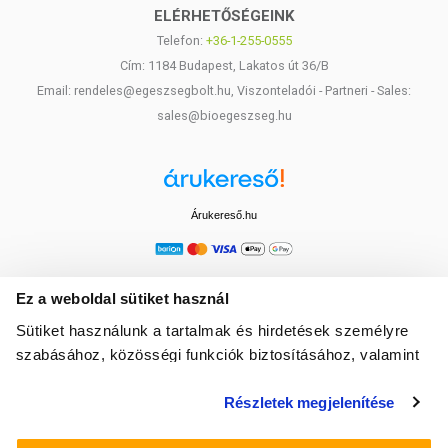
ELÉRHETŐSÉGEINK
Telefon:
+36-1-255-0555
Cím: 1184 Budapest, Lakatos út 36/B
Email: rendeles@egeszsegbolt.hu, Viszonteladói - Partneri - Sales:
sales@bioegeszseg.hu
Árukereső.hu
Ez a weboldal sütiket használ
Sütiket használunk a tartalmak és hirdetések személyre
szabásához, közösségi funkciók biztosításához, valamint
weboldalforgalmunk elemzéséhez. Ezenkívül közösségi
Részletek megjelenítése
média-, hirdető- és elemező partnereinkkel megosztjuk az
Ön weboldalhasználatra vonatkozó adatait, akik