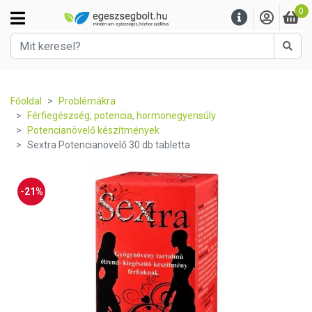
0
Kere
Főoldal
Problémákra
Férfiegészség, potencia, hormonegyensúly
Potencianövelő készítmények
Sextra Potencianövelő 30 db tabletta
-21%