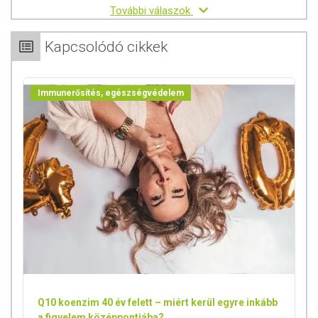
További válaszok
Kapcsolódó cikkek
Immunerősítés, egészségvédelem
Q10 koenzim 40 év felett – miért kerül egyre inkább
a figyelem középpontjába?