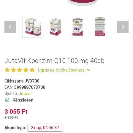
Previous
Next
JutaVit Koenzim Q10 100 mg 40db
Ugrás az értékelésekhez
Cikkszám:
JV3700
EAN:
5999887073700
Gyártó:
Jutavit
Készleten
3 055 Ft
3 395 Ft
Akció lejár:
2 nap, 04:46:36