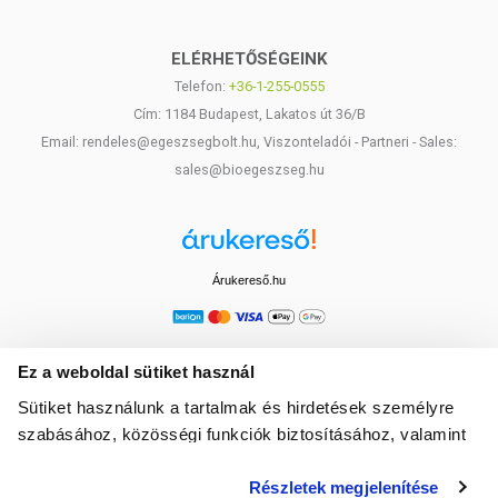
ELÉRHETŐSÉGEINK
Telefon:
+36-1-255-0555
Cím: 1184 Budapest, Lakatos út 36/B
Email: rendeles@egeszsegbolt.hu, Viszonteladói - Partneri - Sales:
sales@bioegeszseg.hu
Árukereső.hu
Ez a weboldal sütiket használ
Sütiket használunk a tartalmak és hirdetések személyre
szabásához, közösségi funkciók biztosításához, valamint
weboldalforgalmunk elemzéséhez. Ezenkívül közösségi
Részletek megjelenítése
média-, hirdető- és elemező partnereinkkel megosztjuk az