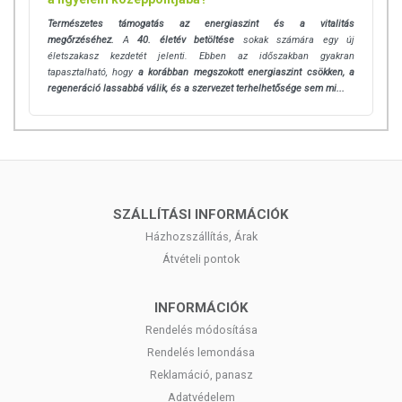
Természetes támogatás az energiaszint és a vitalitás
megőrzéséhez.
A
4
0. életév betöltése
sokak számára egy új
életszakasz kezdetét jelenti. Ebben az időszakban gyakran
tapasztalható, hogy
a korábban megszokott energiaszint csökken, a
regeneráció lassabbá válik, és a szervezet terhelhetősége sem mi...
SZÁLLÍTÁSI INFORMÁCIÓK
Házhozszállítás, Árak
Átvételi pontok
INFORMÁCIÓK
Rendelés módosítása
Rendelés lemondása
Reklamáció, panasz
Adatvédelem