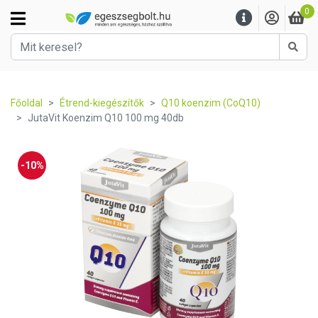
0
Kere
Főoldal
Étrend-kiegészítők
Q10 koenzim (CoQ10)
JutaVit Koenzim Q10 100 mg 40db
-10%