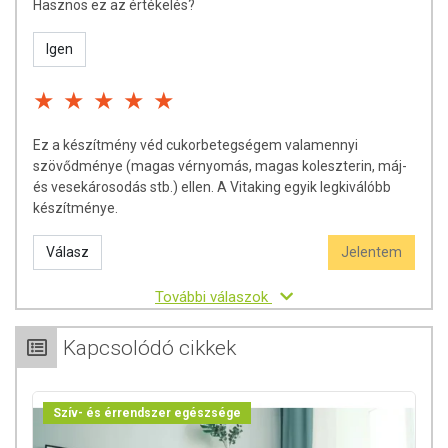
Hasznos ez az értékelés?
Igen
Ez a készítmény véd cukorbetegségem valamennyi
szövődménye (magas vérnyomás, magas koleszterin, máj-
és vesekárosodás stb.) ellen. A Vitaking egyik legkiválóbb
készítménye.
Válasz
Jelentem
További válaszok
Kapcsolódó cikkek
Szív- és érrendszer egészsége