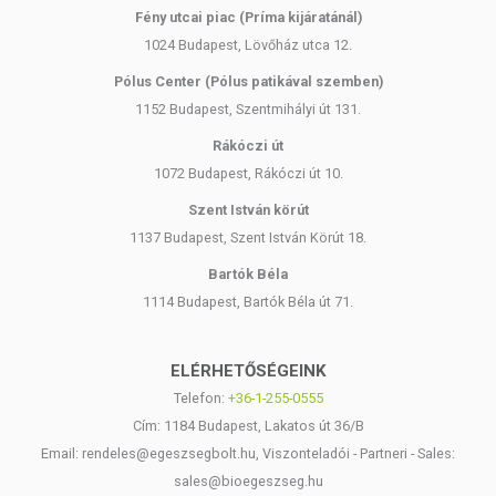
Fény utcai piac (Príma kijáratánál)
1024 Budapest, Lövőház utca 12.
Pólus Center (Pólus patikával szemben)
1152 Budapest, Szentmihályi út 131.
Rákóczi út
1072 Budapest, Rákóczi út 10.
Szent István körút
1137 Budapest, Szent István Körút 18.
Bartók Béla
1114 Budapest, Bartók Béla út 71.
ELÉRHETŐSÉGEINK
Telefon:
+36-1-255-0555
Cím: 1184 Budapest, Lakatos út 36/B
Email: rendeles@egeszsegbolt.hu, Viszonteladói - Partneri - Sales:
sales@bioegeszseg.hu