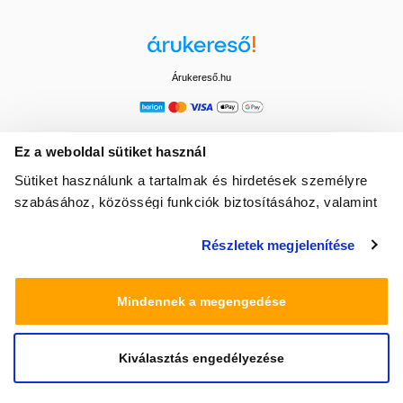
Árukereső.hu
Ez a weboldal sütiket használ
Sütiket használunk a tartalmak és hirdetések személyre
szabásához, közösségi funkciók biztosításához, valamint
weboldalforgalmunk elemzéséhez. Ezenkívül közösségi
Részletek megjelenítése
média-, hirdető- és elemező partnereinkkel megosztjuk az
Ön weboldalhasználatra vonatkozó adatait, akik
kombinálhatják az adatokat más olyan adatokkal,
Mindennek a megengedése
amelyeket Ön adott meg számukra vagy az Ön által
használt más szolgáltatásokból gyűjtöttek.
Kiválasztás engedélyezése
© 2025 Minden jog fenntartva egeszsegbolt.hu