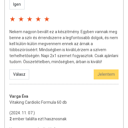
Igen
természetéből adódóan. A friss, aktuális információkat a termékek
csomagolásán találják meg.
A termék nem helyettesíti a kiegyensúlyozott, vegyes étrendet és az
Nekem nagyon bevált ez a készitmény. Egyben vannak meg
egészséges életmódot! A termék nem gyógyít betegségeket! A termék
benne a szív és érrendszerre a legfontosabb dolgok, és nem
nem az orvosi kezelés helyettesítésére alkalmas! Betegség esetén
kell külön-külön megvennem ennek az árnak a
használatát beszélje meg kezelőorvosával. Az ajánlott napi
többszöröséért. Minőségben is kiváló,érzem a szívem
fogyasztási mennyiséget ne lépje túl! Ne szedje a készítményt, ha az
terhelhetőségén. Napi 2x1 szemet fogyasztok. Csak ajánlani
összetevők bármelyikére érzékeny vagy allergiás! Kisgyermektől
tudom. Összetételben, minőségben, árban is kiváló!
elzárva tartandó!
Az étrend-kiegészítők az érvényben levő európai uniós szabályozás
Válasz
Jelentem
szerint élelmiszereknek minősülnek, amelyek a hagyományos étrend
kiegészítését szolgálják, és koncentrált formában tartalmaznak
tápanyagokat. Bár az étrend-kiegészítők kedvező élettani hatással
Varga Éva
rendelkezhetnek, amely egyénenként eltérő lehet, jelölésük,
Vitaking Cardiolic Formula 60 db
megjelenítésük, és reklámozásuk során nem engedélyezett a
készítményeknek betegséget megelőző vagy gyógyító hatást
(2024. 11. 07.)
tulajdonítani.
2
ember találta ezt hasznosnak