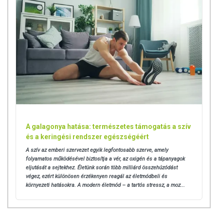
A galagonya hatása: természetes támogatás a szív
és a keringési rendszer egészségéért
A szív az emberi szervezet egyik legfontosabb szerve, amely
folyamatos működésével biztosítja a vér, az oxigén és a tápanyagok
eljutását a sejtekhez. Életünk során több milliárd összehúzódást
végez, ezért különösen érzékenyen reagál az életmódbeli és
környezeti hatásokra.
A modern életmód – a tartós stressz, a moz...