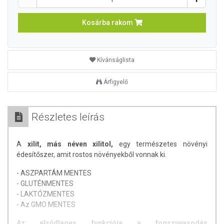
Kosárba rakom
Kívánságlista
Árfigyelő
Részletes leírás
A
xilit, más néven xilitol,
egy természetes növényi
édesítőszer, amit rostos növényekből vonnak ki.
- ASZPARTÁM MENTES
- GLUTÉNMENTES
- LAKTÓZMENTES
- Az GMO MENTES
Az elsődleges funkciója a fogszuvasodás