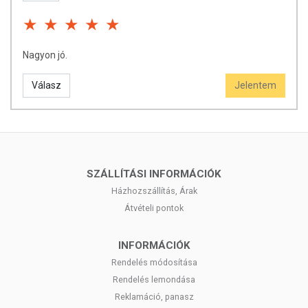
összetevők bármelyikére érzékeny vagy allergiás!
Kisgyermektől elzárva tartandó!
Nagyon jó.
Válasz
Jelentem
SZÁLLÍTÁSI INFORMÁCIÓK
Házhozszállítás, Árak
Átvételi pontok
INFORMÁCIÓK
Rendelés módosítása
Rendelés lemondása
Reklamáció, panasz