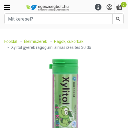
0
Kere
Főoldal
Élelmiszerek
Rágók, cukorkák
Xylitol gyerek rágógumi almás ízesítés 30 db