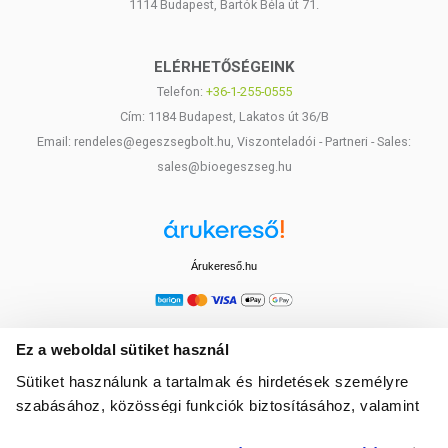
1114 Budapest, Bartók Béla út 71.
ELÉRHETŐSÉGEINK
Telefon:
+36-1-255-0555
Cím: 1184 Budapest, Lakatos út 36/B
Email: rendeles@egeszsegbolt.hu, Viszonteladói - Partneri - Sales:
sales@bioegeszseg.hu
Árukereső.hu
Ez a weboldal sütiket használ
Sütiket használunk a tartalmak és hirdetések személyre
szabásához, közösségi funkciók biztosításához, valamint
weboldalforgalmunk elemzéséhez. Ezenkívül közösségi