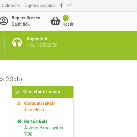
Üzleteink
Ügyfélszolgálat
895 Ft
Kosárba rakom
Bejelentkezés
0
Kosár
Saját fiók
Kapcsolat
+36-1-255-0555
cs 30 db
Készletinformáció
Központi raktár
Rendelésre
Bartók Béla
Átvehető ma, nyitás:
7:30