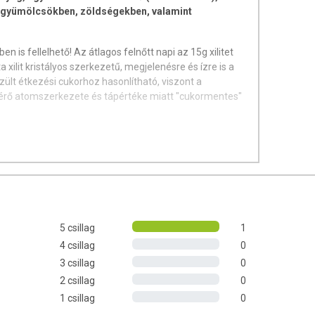
 gyümölcsökben, zöldségekben, valamint
n is fellelhető! Az átlagos felnőtt napi az 15g xilitet
 xilit kristályos szerkezetű, megjelenésre és ízre is a
ült étkezési cukorhoz hasonlítható, viszont a
érő atomszerkezete és tápértéke miatt "cukormentes"
 fogyasztása nem helyettesítheti a fogmosást és a
ályozhatja, csökkentheti a fogak felületén képződő
tapadását.
Xylitol különösen hatékony lehet a fogzománcon
5 csillag
1
edések kijavításának elősegítésében.
4 csillag
0
glévő baktériumok, amelyek a fogszuvasodást
3 csillag
0
 étkezési, – cukorrépából vagy nádból előállított – cukor
2 csillag
0
seréjével élnek. Az étkezési cukortól eltérő
1 csillag
0
 tudják lebontani, így megszakad az anyagcseréjük és a