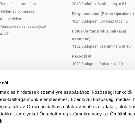
Rendelés lemondása
2040 Budaörs, Szabadság út 61.
Reklamáció, panasz
Fény utcai piac (Príma kijáratánál)
Adatvédelem
1024 Budapest, Lövőház utca 12.
Panaszkezelési szabályzat
Pólus Center (Pólus patikával
ÁSZF
szemben)
1152 Budapest, Szentmihályi út 131.
Rákóczi út
1072 Budapest, Rákóczi út 10.
Szent István körút
1137 Budapest, Szent István Körút
znál
18.
almak és hirdetések személyre szabásához, közösségi funkciók
Bartók Béla
weboldalforgalmunk elemzéséhez. Ezenkívül közösségi média-, h
1114 Budapest, Bartók Béla út 71.
gosztjuk az Ön weboldalhasználatra vonatkozó adatait, akik ko
atokkal, amelyeket Ön adott meg számukra vagy az Ön által ha
k.