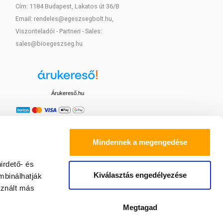
Cím: 1184 Budapest, Lakatos út 36/B
Email: rendeles@egeszsegbolt.hu,
Viszonteladói - Partneri - Sales:
sales@bioegeszseg.hu
Árukereső.hu
Mindennek a megengedése
irdető- és
Kiválasztás engedélyezése
mbinálhatják
sznált más
Megtagad