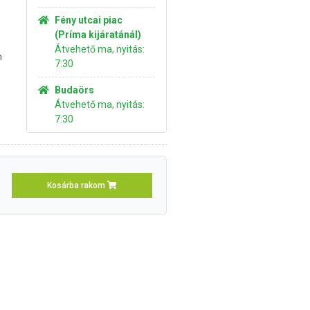
Fény utcai piac
(Príma kijáratánál)
Átvehető ma, nyitás:
n
7:30
Budaörs
Átvehető ma, nyitás:
7:30
Kosárba rakom