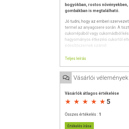
bogyókban, rostos növényekben,
gombákban is megtalálható.
Jó tudni, hogy az emberi szervezetbe
termel az anyagcsere során. A tiszta
cukorrépából vagy cukornádból kész
hagyományos étkezési cukortól elt
édesítőszernek számít.
Természetesen az Xylitol rágógumi
Teljes leírás
rendszeres fogorvosi ellenőrzést!
- A rendszeres használata megakad
Vásárlói vélemények
lepedék kialakulását, továbbá meg
- A kutatások kimutatták, hogy az 
Vásárlók átlagos értékelése
jelentkező kisebb károsodások, rep
5
- A szájüregben természetesen me
okozzák, a táplálkozás során bevitt
Összes értékelés :
1
(szacharóz) lebontásából és anyagc
atomszerkezetű xilitet viszont nem
Értékelés írása