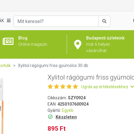
lcs 30 db
ÁK
Keresés
Blog
Budapesti üzleteink
Online magazin
már 6 helyen
vásárolhat
korkák
Xylitol rágógumi friss gyümölcs 30 db
Xylitol rágógumi friss gyümöl
Ugrás az értékelésekhez
Cikkszám:
SZY0924
EAN:
4250107600924
Gyártó:
Egyéb
Készleten
895 Ft