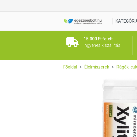
Xylitol rágógumi friss gyümö
KATEGÓRI
15.000 Ft felett
ingyenes kiszállítás
Főoldal
Élelmiszerek
Rágók, cu