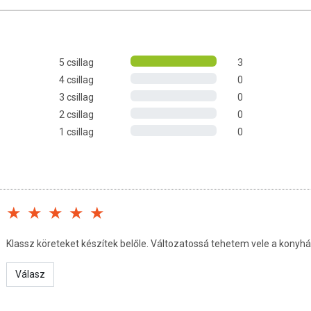
bízhatóságát a Biopont minőség ellenőrzési rendszere
RMÁCIÓK
5 csillag
3
4 csillag
0
alatt puhára főzzük. Ajánljuk önállóan köretnek vagy salátának.
3 csillag
0
2 csillag
0
1 csillag
0
EN:
Klassz köreteket készítek belőle. Változatossá tehetem vele a konyh
 0.2 g
Válasz