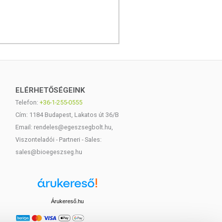
ELÉRHETŐSÉGEINK
Telefon:
+36-1-255-0555
Cím: 1184 Budapest, Lakatos út 36/B
Email: rendeles@egeszsegbolt.hu,
Viszonteladói - Partneri - Sales:
sales@bioegeszseg.hu
Árukereső.hu