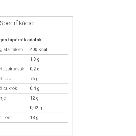
Specifikáció
gos tápérték adatok
giatartalom
400 Kcal
1,3 g
ett zsírsavak
0,2 g
hidrát
76 g
l cukrok
0,4 g
rje
12 g
0,02 g
mi rost
18 g