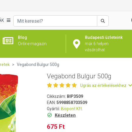
ÁK
Keresés
Blog
Budapesti üzleteink
Online magazin
már 6 helyen
vásárolhat
retek
Vegabond Bulgur 500g
Vegabond Bulgur 500g
Ugrás az értékelésekhez
Cikkszám:
BIP3509
EAN:
5998858703509
Gyártó:
Biopont Kft.
Készleten
675 Ft