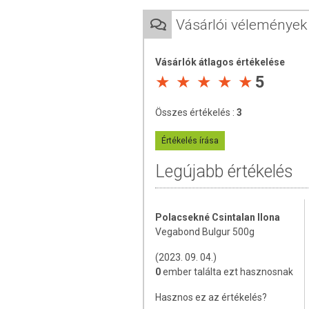
A Vegabond natúrélelmiszerek meg
Vásárlói vélemények
garantálja.
FELHASZNÁLÁSI INFO
Vásárlók átlagos értékelése
5
Kétszeres mennyiségű vízben 10-15 perc 
Összes értékelés :
3
ÖSSZETÉTEL
Értékelés írása
Összetevők:
előfőzött tört búzaszemek.
Legújabb értékelés
Allergénfigyelmeztetés:
Glutén
ÁTLAGOS TÁPÉRTÉK 100G TERMÉKB
Polacsekné Csintalan Ilona
Energia: 1.688 kJ / 400.0 KCAL
Vegabond Bulgur 500g
Zsír: 1.3 g
amelyből telített zsírsavak:
(2023. 09. 04.)
Szénhidrát: 76.0 g
0
ember találta ezt hasznosnak
amelyből cukrok: 0.4 g
Só: 0.02 g
Hasznos ez az értékelés?
Fehérje: 12.0 g