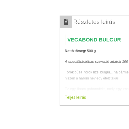
Részletes leírás
VEGABOND BULGUR
Nettó tömeg:
500 g
A specifikációban szereplő adatok 100
Török búza, török rizs, bulgur... ha bárm
hiszen a három név egy ételt takar!
Ez egy finom gabonaféle, mely
egy ros
legnépszerűbb, de fogyasztják Dél-
Teljes leírás
búzaszemeket a teljes érés előtt betakar
még napon teszik. A száradás után a s
bulgur igen gyorsan megfő, akár leforrázn
Felhasználhatod köretekhez, főtt ételek, i