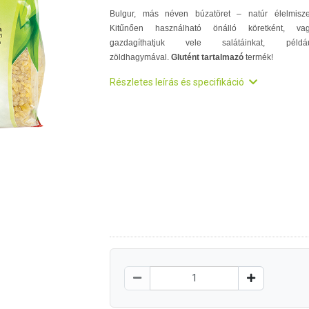
Bulgur, más néven búzatöret – natúr élelmisze
Kitűnően használható önálló köretként, va
gazdagíthatjuk vele salátáinkat, példá
zöldhagymával.
Glutént tartalmazó
termék!
Részletes leírás és specifikáció