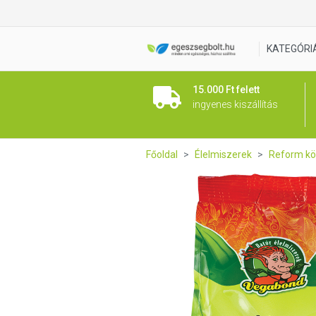
Vegabond Bulgur 500g
KATEGÓRI
15.000 Ft felett
ingyenes kiszállítás
Főoldal
Élelmiszerek
Reform kö