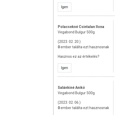
Igen
TOVÁBBI TUDNIVALÓK A TERM
Minőségét megőrzi:
Lásd a csomagoláson
Polacsekné Csintalan Ilona
Tárolás:
Száraz, hűvös helyen tárolandó
Vegabond Bulgur 500g
Újrahasznosítási információk:
BOPP m
(2023. 02. 20.)
Forgalmazza:
Biopont Kft.
0
ember találta ezt hasznosnak
Hasznos ez az értékelés?
Az oldalunkon lévő adatokat folyamato
Szeretnénk felhívni azonban a figyelmet
Igen
termékfotókat, tápérték-, összetétel-, és
értékek eltérhetnek az élelmiszerek ter
csomagolásán találják meg.
Salánkiné Anikó
Vegabond Bulgur 500g
(2023. 02. 06.)
0
ember találta ezt hasznosnak