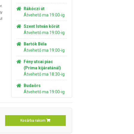
r.
Rákóczi út
gy
Átvehető ma 19:00-ig
ul
Szent István körút
Átvehető ma 19:00-ig
Bartók Béla
Átvehető ma 19:00-ig
Fény utcai piac
(Príma kijáratánál)
Átvehető ma 18:30-ig
Budaörs
Átvehető ma 19:00-ig
Kosárba rakom