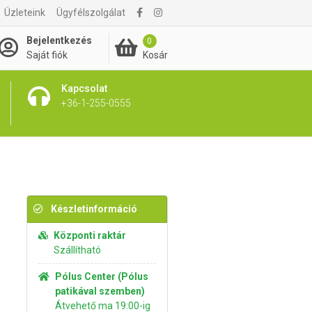
Üzleteink
Ügyfélszolgálat
675 Ft
Kosárba rakom
Bejelentkezés
0
Kosár
Saját fiók
Kapcsolat
+36-1-255-0555
Készletinformáció
Központi raktár
Szállítható
Pólus Center (Pólus
patikával szemben)
Átvehető ma 19:00-ig