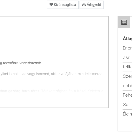
Kívánságlista
Árfigyelő
Átla
Ener
Zsír
 g termékre vonatkoznak.
telít
elyiket is hallottad vagy ismered, akkor valójában mindet ismered,
Szén
ebbő
tban gazdag búza töret
. Törökországban és a Közel-Keleten a
Fehé
Európában, Indiában és egyre gyakrabban hazánkban is. A
ítják, meghántolják, majd párolják és kiszárítják. Sok helyen ezt
Só
zemeket durvára törik. Az előzetes párolásnak köszönhetően a
Élel
i is elég.
lletve saláták elkészítéséhez is!