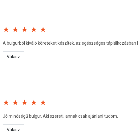
ÉKRŐL
 jelzett időpontig.
.
A bulgurból kiváló köreteket készítek, az egészséges táplálkozásban 
űanyag
Válasz
san frissítjük, törekszünk arra, hogy naprakészek legyenek.
, hogy ennek ellenére a webshopon szereplő adatok (beleértve a
 allergén információkat is) csak tájékoztató jellegűek, a tényleges
mészetéből adódóan. A friss, aktuális információkat a termékek
Jó minőségű bulgur. Aki szereti, annak csak ajánlani tudom.
Válasz