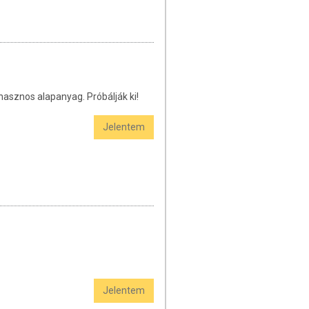
hasznos alapanyag. Próbálják ki!
Jelentem
Jelentem