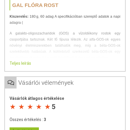
GAL FLÓRA ROST
Kiszerelés:
180 g, 60 adag A specifikációban szereplő adatok a napi
adagra (
A galakto-oligoszacharidok (GOS) a vízoldékony rostok egy
csoportjába tartoznak. Két fő típusa létezik. Az alfa-GOS-ok egyes
növényi élelmiszerekben találhatók meg, míg a béta-GOS-ok
szelektívebb hatásúak. A különböző szerkezetű béta-GOS-ok egy
meghatározott arányú keverékét találhatjuk meg az anyatejben.
Teljes leírás
Sok béta-GOS alapanyagot egy penészgomba által termelt enzimmel
hoznak létre,
Vásárlói vélemények
Vásárlók átlagos értékelése
5
Összes értékelés :
3