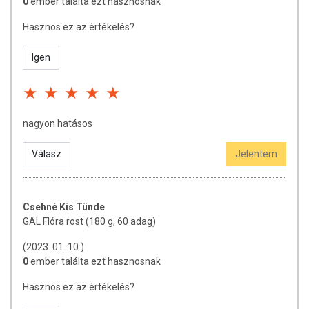
0
ember találta ezt hasznosnak
Hasznos ez az értékelés?
Igen
nagyon hatásos
Válasz
Jelentem
Csehné Kis Tünde
GAL Flóra rost (180 g, 60 adag)
(2023. 01. 10.)
0
ember találta ezt hasznosnak
Hasznos ez az értékelés?