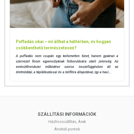
Puffadás okai – mi állhat a háttérben, és hogyan
csökkenthető természetesen?
A puffadás nem csupán egy kellemetlen tünet, hanem gyakran a
szervezet finom egyensúlyának felborulására utaló jelenség. Az
emésztőrendszer működése szoros összefüggésben áll az
életmóddal, a táplálkozással és a bélflóra állapotával, így a hasi...
SZÁLLÍTÁSI INFORMÁCIÓK
Házhozszállítás, Árak
Átvételi pontok