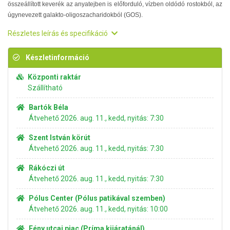
összeállított keverék az anyatejben is előforduló, vízben oldódó rostokból, az
úgynevezett galakto-oligoszacharidokból (GOS).
Részletes leírás és specifikáció
Készletinformáció
Központi raktár
Szállítható
Bartók Béla
Átvehető 2026. aug. 11., kedd, nyitás: 7:30
Szent István körút
Átvehető 2026. aug. 11., kedd, nyitás: 7:30
Rákóczi út
Átvehető 2026. aug. 11., kedd, nyitás: 7:30
Pólus Center (Pólus patikával szemben)
Átvehető 2026. aug. 11., kedd, nyitás: 10:00
Fény utcai piac (Príma kijáratánál)