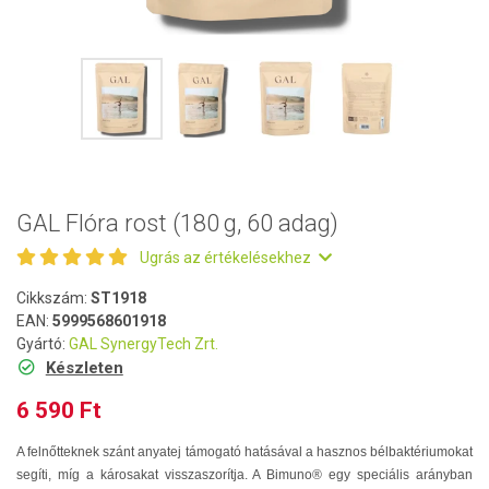
GAL Flóra rost (180 g, 60 adag)
Ugrás az értékelésekhez
Cikkszám:
ST1918
EAN:
5999568601918
Gyártó:
GAL SynergyTech Zrt.
Készleten
6 590 Ft
A felnőtteknek szánt anyatej támogató hatásával a hasznos bélbaktériumokat
segíti, míg a károsakat visszaszorítja. A Bimuno® egy speciális arányban