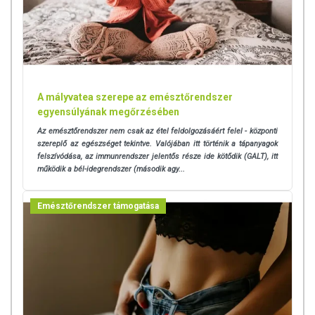
A mályvatea szerepe az emésztőrendszer
egyensúlyának megőrzésében
Az emésztőrendszer nem csak az étel feldolgozásáért felel - központi
szereplő az egészséget tekintve. Valójában itt történik a tápanyagok
felszívódása, az immunrendszer jelentős része ide kötődik (GALT), itt
működik a bél-idegrendszer (második agy...
Emésztőrendszer támogatása