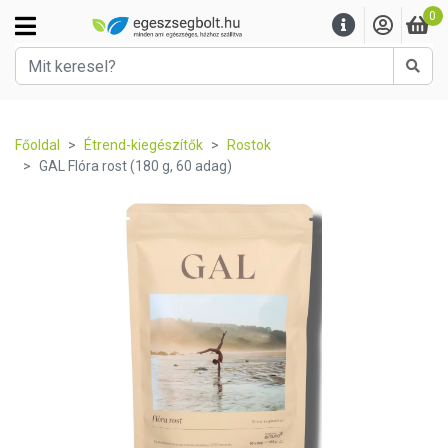
0
Kere
Főoldal
Étrend-kiegészítők
Rostok
GAL Flóra rost (180 g, 60 adag)