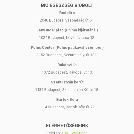
BIO EGÉSZSÉG BIOBOLT
Budaörs
2040 Budaörs, Szabadság út 61.
Fény utcai piac (Príma kijáratánál)
1024 Budapest, Lövőház utca 12.
Pólus Center (Pólus patikával szemben)
1152 Budapest, Szentmihályi út 131.
Rákóczi út
1072 Budapest, Rákóczi út 10.
Szent István körút
1137 Budapest, Szent István Körút 18.
Bartók Béla
1114 Budapest, Bartók Béla út 71.
ELÉRHETŐSÉGEINK
Telefon:
+36-1-255-0555