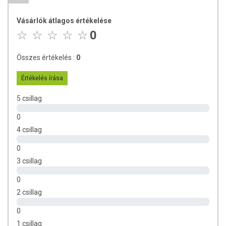
Aqua, Aloe barbadensis leaf juice powder
, Ammonium lauryl sulfate,
Glycerin, Caprylyl/capryl glucoside, Cocamidopropyl betaine, Sea salt
Vásárlók átlagos értékelése
*
(Maris sal),
MELALEUCA ALTERNIFOLIA LEAF OIL (teafaolaj)
,
0
*
Mentha piperita (Peppermint) oil
, Guar hydroxypropyltrimonium
chloride, Citric acid, Sodium phytate, Sodium benzoate, Potassium
sorbate, Limonene. (*: certified organic, 10% organic, 98% natural
Összes értékelés :
0
origin).
Értékelés írása
TOVÁBBI INFORMÁCIÓK
5 csillag
Minőségét megőrzi: A csomagoláson feltüntetett időpontig.
0
Tárolás: Száraz, hűvös helyen tárolja!
4 csillag
Forgalmazó: Presto-Pilot Kft.
0
3 csillag
Az oldalon található információkat folyamatosan frissítjük, és
törekszünk a pontosságra. Azonban felhívjuk a figyelmet, hogy a
0
webshopon megjelenő adatok (beleértve a termékfotókat, tápérték-,
2 csillag
összetétel- és allergén információkat is) tájékoztató jellegűek, és a
tényleges értékek eltérhetnek az élelmiszerek természetes
0
tulajdonságai miatt. A legfrissebb, aktuális információkat a termékek
1 csillag