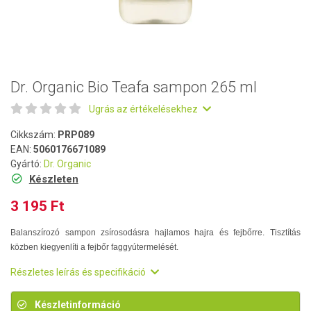
Dr. Organic Bio Teafa sampon 265 ml
Ugrás az értékelésekhez
Cikkszám:
PRP089
EAN:
5060176671089
Gyártó:
Dr. Organic
Készleten
3 195 Ft
Balanszírozó sampon zsírosodásra hajlamos hajra és fejbőrre. Tisztítás
közben kiegyenlíti a fejbőr faggyútermelését.
Részletes leírás és specifikáció
Készletinformáció