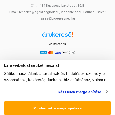
Cím: 1184 Budapest, Lakatos út 36/B
Email: rendeles@egeszsegbolt.hu, Viszonteladói - Partneri - Sales:
sales@bioegeszseg.hu
Árukereső.hu
Ez a weboldal sütiket használ
Sütiket használunk a tartalmak és hirdetések személyre
szabásához, közösségi funkciók biztosításához, valamint
weboldalforgalmunk elemzéséhez. Ezenkívül közösségi
Részletek megjelenítése
média-, hirdető- és elemező partnereinkkel megosztjuk az
Ön weboldalhasználatra vonatkozó adatait, akik
kombinálhatják az adatokat más olyan adatokkal,
Mindennek a megengedése
amelyeket Ön adott meg számukra vagy az Ön által