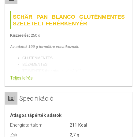
SCHÄR PAN BLANCO GLUTÉNMENTES
SZELETELT FEHÉRKENYÉR
Kiszerelés:
250 g
Az adatok 100 g termékre vonatkoznak.
GLUTÉNMENTES
BÚZAMENTES
TEJMENTES (hozzáadott tej nélkül)
LAKTÓZMENTES
Teljes leírás
TOJÁSMENTES (hozzáadott tojás nélkül)
VEGÁN
VEGETÁRIÁNUS
Specifikáció
PÁLMAOLAJ-MENTES
TARTÓSÍTÓSZER-MENTES
Átlagos tápérték adatok
ÖSSZETÉTEL
Energiatartalom
211 Kcal
Zsír
2,7 g
Összetevők:
víz, kukoricakeményítő, rizsliszt, növényi rostok