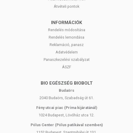
Átvételi pontok
INFORMÁCIÓK
Rendelés módosítása
Rendelés lemondása
Reklamáció, panasz
Adatvédelem
Panaszkezelési szabályzat
ÁSZF
BIO EGÉSZSÉG BIOBOLT
Budaörs
2040 Budaörs, Szabadság út 61.
Fény utcai piac (Príma kijáratánál)
1024 Budapest, Lövőház utca 12.
Pólus Center (Pólus patikával szemben)
1152 Budapest, Szentmihályi út 131.