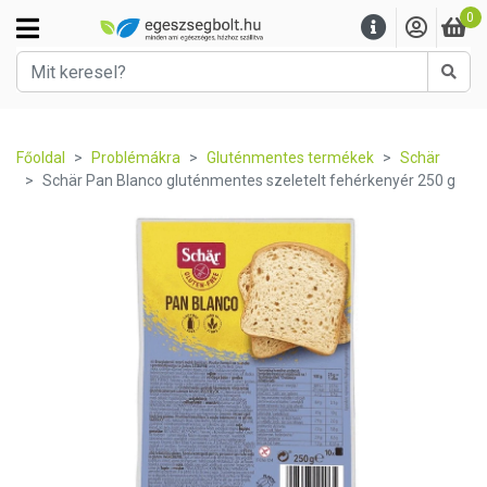
0
Kere
Főoldal
Problémákra
Gluténmentes termékek
Schär
Schär Pan Blanco gluténmentes szeletelt fehérkenyér 250 g