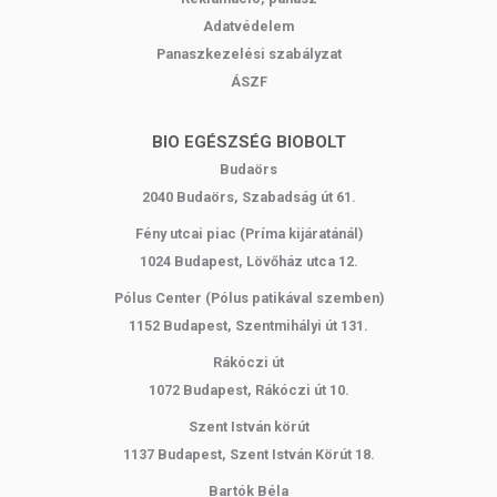
könnyebben tudnak tanulni és dolgozni, jobban teljesítenek a
Adatvédelem
sportban, és szervezetük ellenállóbbá válik a betegségekkel
Panaszkezelési szabályzat
szemben. Emellett javulhat az emésztésük és a vércukorszintjük
ÁSZF
is.
A spirulina
csökkentheti a koleszterinszintet
, csökkenti a káros
BIO EGÉSZSÉG BIOBOLT
LDL-koleszterin szintjét, miközben növeli az érvédő HDL-
Budaörs
koleszterin szintjét.
2040 Budaörs, Szabadság út 61.
A spirulina antioxidánsai megkötik a káros szabadgyököket,
Fény utcai piac (Príma kijáratánál)
melyek rákot okozhatnak, erősítik az immunrendszert és
lassítják
1024 Budapest, Lövőház utca 12.
az öregedési folyamatokat
. Enzimei
jótékonyan hatnak az
emésztésre és az anyagcsere folyamatokra
.
Pólus Center (Pólus patikával szemben)
1152 Budapest, Szentmihályi út 131.
A spirulina és a chlorella – a tökéletes páros
Rákóczi út
A spirulina és a chlorella egyaránt a tengeri algák közé tartoznak,
1072 Budapest, Rákóczi út 10.
és rendkívül értékes tápanyagokat tartalmaznak. A spirulina
magas fehérjetartalmú, míg a chlorella gazdag klorofillben. Mindkét
Szent István körút
alga hozzájárulhat az egészség megőrzéséhez és az életminőség
1137 Budapest, Szent István Körút 18.
javításához.
Bartók Béla