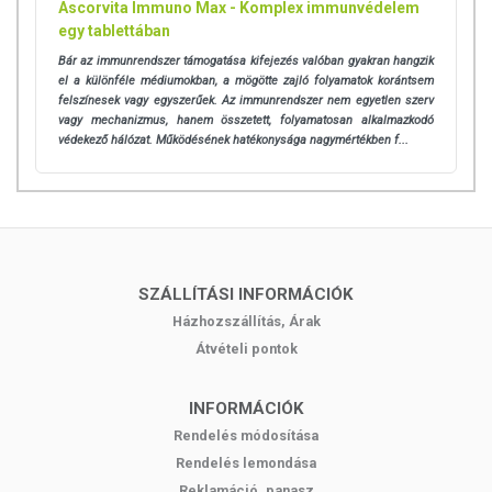
Ascorvita Immuno Max - Komplex immunvédelem
hatásait.
egy tablettában
A spirulina biztonságosnak tekinthető, a nagy mennyiségben
Bár az immunrendszer támogatása kifejezés valóban gyakran hangzik
fogyasztott spirulinával táplált állatokon sem tapasztaltak
el a különféle médiumokban, a mögötte zajló folyamatok korántsem
felszínesek vagy egyszerűek. Az immunrendszer nem egyetlen szerv
mellékhatásokat. Érdemes megemlíteni, hogy a spirulina az
vagy mechanizmus, hanem összetett, folyamatosan alkalmazkodó
aztékok étrendjének fontos része volt
.
védekező hálózat. Működésének hatékonysága nagymértékben f...
A spirulina háziállatok számára is előnyös (kutya, macska, madár,
hal, rovar), erősíti az immunrendszert, szebbé teszi a bőrüket és
bundájukat, védi a szív- és ízületeket, valamint frissíti a leheletet.
Összességében a spirulina egy rendkívül értékes és sokoldalú
szuperélelmiszer, mely hozzájárulhat az egészség megőrzéséhez
SZÁLLÍTÁSI INFORMÁCIÓK
és az életminőség javításához.
Házhozszállítás, Árak
A spirulina hatásai
Átvételi pontok
A spirulina a tengeri halakban található Omega zsírsavak
mennyiségének sokszorosát tartalmazza, valamint teljes értékű
INFORMÁCIÓK
vitamin- és ásványianyag-forrás. A benne található klorofill
Rendelés módosítása
páratlanul magas, csak a chlorelláé hasonló.
Rendelés lemondása
Reklamáció, panasz
A rendszeres spirulinalevél fogyasztók gyakran tapasztalják, hogy