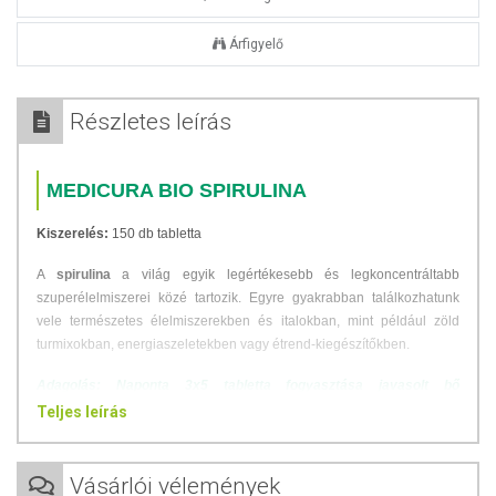
Árfigyelő
Részletes leírás
MEDICURA BIO SPIRULINA
Kiszerelés:
150 db tabletta
A
spirulina
a világ egyik legértékesebb és legkoncentráltabb
szuperélelmiszerei közé tartozik. Egyre gyakrabban találkozhatunk
vele természetes élelmiszerekben és italokban, mint például zöld
turmixokban, energiaszeletekben vagy étrend-kiegészítőkben.
Adagolás: Naponta 3x5 tabletta fogyasztása javasolt bő
folyadékkal. Kérjük, ne lépje túl a javasolt napi adagot! 1 tabletta
Teljes leírás
400 mg spirulina alga port tartalmaz.
Magas fehérjetartalommal rendelkezik
, átlagosan 60%-kal, ami
Vásárlói vélemények