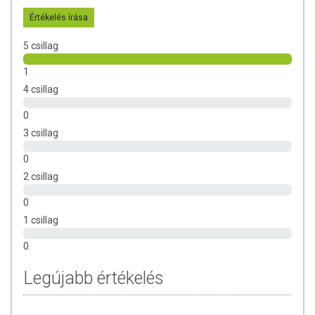
Bőrkiütés esetén szüntesse meg a használatát!
Értékelés írása
Gyermekektől elzárva tartsa!
5 csillag
1
4 csillag
0
3 csillag
0
2 csillag
0
1 csillag
0
Legújabb értékelés