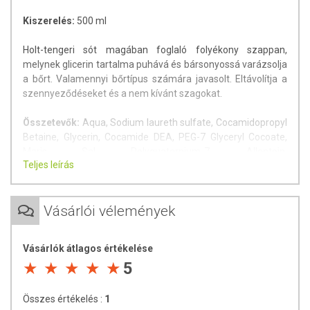
Kiszerelés:
500 ml
Holt-tengeri sót magában foglaló folyékony szappan,
melynek glicerin tartalma puhává és bársonyossá varázsolja
a bőrt. Valamennyi bőrtípus számára javasolt. Eltávolítja a
szennyeződéseket és a nem kívánt szagokat.
Összetevők:
Aqua, Sodium laureth sulfate, Cocamidopropyl
Betaine, Glycerin, Cocamide DEA, PEG-7 Glyceryl Cocoate,
Maris Sal Polyquaternium-7, Allentoin,
Teljes leírás
Methylchloroisothiazolinone (and) Methylisothiazolinone
Tárolás:
Szobahőmérsékleten, közvetlen fénytől védett
Vásárlói vélemények
helyen tárolandó.
A termék nem fogyasztható. A termék nem gyógyít. A
Vásárlók átlagos értékelése
termék nem helyettesíti az orvosi kezelést. Betegség esetén
konzultáljon kezelőorvosával mielőtt használná! Kerülje a
5
szembe jutást. Az ajánlott napi mennyiséget ne haladja
meg! Ne alkalmazza irritált vagy sérült bőrfelületen! Ne
Összes értékelés :
1
használja, ha bármely összetevőre érzékeny vagy allergiás!