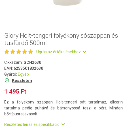
Glory Holt-tengeri folyékony sószappan és
tusfürdő 500ml
Ugrás az értékelésekhez
Cikkszám:
GCH2630
EAN:
6253501832630
Gyártó:
Egyéb
Készleten
1 495 Ft
Ez a folyékony szappan Holt-tengeri sót tartalmaz, glicerin
tartalma pedig puhává és bársonyossá teszi a bőrt. Minden
bőrtípusra javasolt.
Részletes leírás és specifikáció