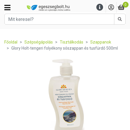
0
Kere
Főoldal
Szépségápolás
Tisztálkodás
Szappanok
Glory Holt-tengeri folyékony sószappan és tusfürdő 500ml