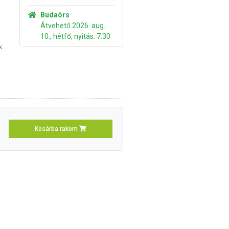
Budaörs
Átvehető 2026. aug.
10., hétfő, nyitás: 7:30
k
Kosárba rakom