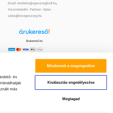
Email: rendeles@egeszsegbolt.hu,
Viszonteladói - Partneri - Sales:
sales@bioegeszseg.hu
Árukereső.hu
Mindennek a megengedése
irdető- és
Kiválasztás engedélyezése
mbinálhatják
sznált más
Megtagad