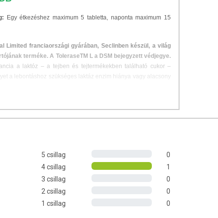
g:
Egy étkezéshez maximum 5 tabletta, naponta maximum 15
 Limited franciaországi gyárában, Seclinben készül, a világ
rtójának terméke. A ToleraseTM L a DSM bejegyzett védjegye.
rancia a laktóz – a tejben és tejtermékekben található cukor –
yet a lebontáshoz szükséges laktáz enzim hiánya vagy alacsony
laktózt tartalmazó étkezés esetén 1-5 tabletta, a bevitt tejcukor
áz enzimje átlagosan 13g tejcukrot (laktózt) képes lebontani, ami
 meg. A tablettát közvetlenül étkezés előtt, folyadékkal lenyelve
ximum beviteli mennyiség: 15 tabletta.
5 csillag
0
4 csillag
1
kristályos cellulóz), laktáz enzim készítmény ToleraseTM
3 csillag
0
im [β-galaktozidáz], nátrium-klorid), csomósodást gátló anyag
2 csillag
0
1 csillag
0
A TERMÉKRŐL