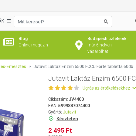
CU Forte tabletta 60db
ÁK
Keresés
Blog
Budapesti üzleteink
Online magazin
már 6 helyen
vásárolhat
dés-Emésztés
Jutavit Laktáz Enzim 6500 FCCU Forte tabletta 60db
Jutavit Laktáz Enzim 6500 FC
Ugrás az értékelésekhez
Cikkszám:
JV4400
EAN:
5999887074400
Gyártó:
Jutavit
Készleten
2 495 Ft