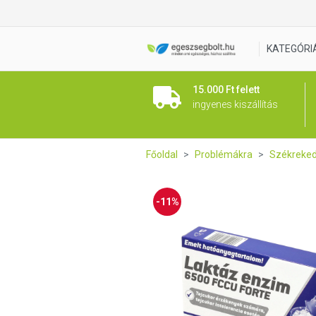
Jutavit Laktáz Enzim 6500 FC
KATEGÓRI
15.000 Ft felett
ingyenes kiszállítás
Főoldal
Problémákra
Székreke
-11%