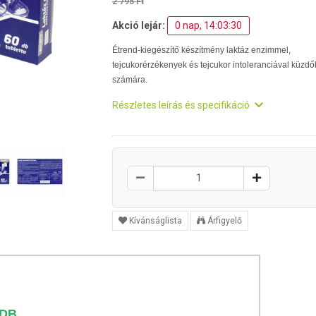
2 795 Ft
Akció lejár:
0 nap, 14:03:29
Étrend-kiegészítő készítmény laktáz enzimmel,
tejcukorérzékenyek és tejcukor intoleranciával küzdő
számára.
Részletes leírás és specifikáció
Kívánságlista
Árfigyelő
0DB