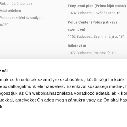
Reklamáció, panasz
Fény utcai piac (Príma kijáratánál)
Adatvédelem
1024 Budapest, Lövőház utca 12.
Panaszkezelési szabályzat
Pólus Center (Pólus patikával
ÁSZF
szemben)
1152 Budapest, Szentmihályi út 131.
Rákóczi út
1072 Budapest, Rákóczi út 10.
Szent István körút
1137 Budapest, Szent István Körút
znál
18.
almak és hirdetések személyre szabásához, közösségi funkciók
Bartók Béla
weboldalforgalmunk elemzéséhez. Ezenkívül közösségi média-, h
gosztjuk az Ön weboldalhasználatra vonatkozó adatait, akik ko
1114 Budapest, Bartók Béla út 71.
atokkal, amelyeket Ön adott meg számukra vagy az Ön által ha
k.