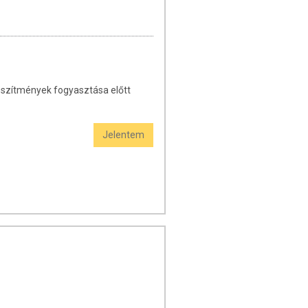
észítmények fogyasztása előtt
Jelentem