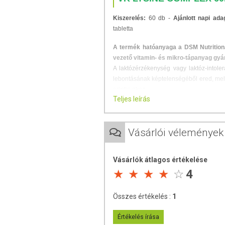
Kiszerelés:
60 db -
Ajánlott napi ada
tabletta
A termék hatóanyaga a DSM Nutritional
vezető vitamin- és mikro-tápanyag gyá
A laktózérzékenység vagy laktóz-intole
lebontásának képtelenségéből ered, mel
szintje okoz.
Teljes leírás
Adagolás:
Felnőttek számára tejterméket/
mennyiségétől függően. Egy tabletta lakt
hozzávetőlegesen 2,5 dl tehéntejnek felel
Vásárlói vélemények
vagy szétrágva kell fogyasztani. Napi ma
Vásárlók átlagos értékelése
ÖSSZETEVŐK
4
Tömegnövelő szerek (szorbit, mikro
L (maltodextrin [kukorica], laktáz enz
Összes értékelés :
1
(zsírsavak magnéziumsói).
Értékelés írása
TOVÁBBI INFORMÁCIÓK 