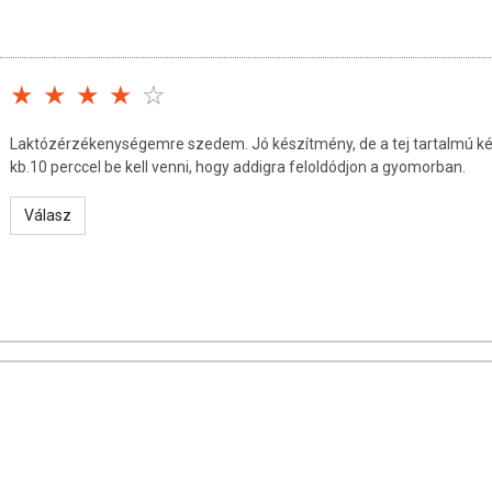
nden laktóztartalmú étkezéshez javasolt. A laktóz intolerancia
s adagolással kapcsolatban kérjen tanácsot szakembertől.
jánlott napi fogyasztási mennyiséget (legfeljebb 15 tabletta) ne
Laktózérzékenységemre szedem. Jó készítmény, de a tej tartalmú k
kb.10 perccel be kell venni, hogy addigra feloldódjon a gyomorban.
 jelzett időpontig (hó/év).
Válasz
n, lezárt dobozban.
i uniós szabályozás szerint élelmiszernek minősülnek, amelyek a
álják, és koncentrált formában tartalmaznak tápanyagokat. Bár
i hatással rendelkezhetnek, amely egyénenként eltérő lehet,
ozásuk során nem engedélyezett a készítményeknek betegséget
ani.