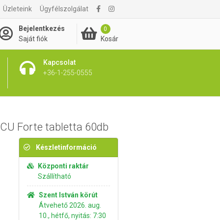
2 495 Ft
Üzleteink
Ügyfélszolgálat
Kosárba rakom
2 795 Ft
Bejelentkezés
0
Kosár
Saját fiók
Kapcsolat
+36-1-255-0555
CU Forte tabletta 60db
Készletinformáció
Központi raktár
Szállítható
Szent István körút
Átvehető 2026. aug.
10., hétfő, nyitás: 7:30